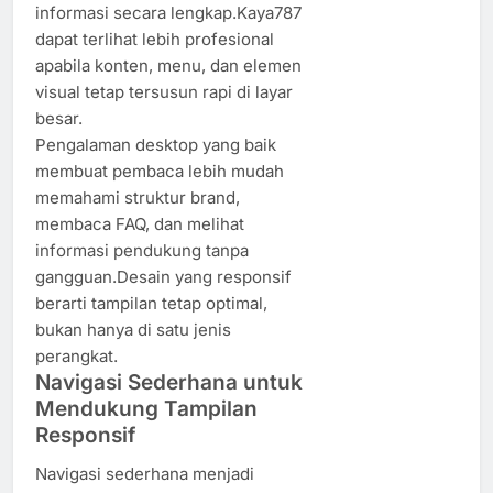
informasi secara lengkap.Kaya787
dapat terlihat lebih profesional
apabila konten, menu, dan elemen
visual tetap tersusun rapi di layar
besar.
Pengalaman desktop yang baik
membuat pembaca lebih mudah
memahami struktur brand,
membaca FAQ, dan melihat
informasi pendukung tanpa
gangguan.Desain yang responsif
berarti tampilan tetap optimal,
bukan hanya di satu jenis
perangkat.
Navigasi Sederhana untuk
Mendukung Tampilan
Responsif
Navigasi sederhana menjadi