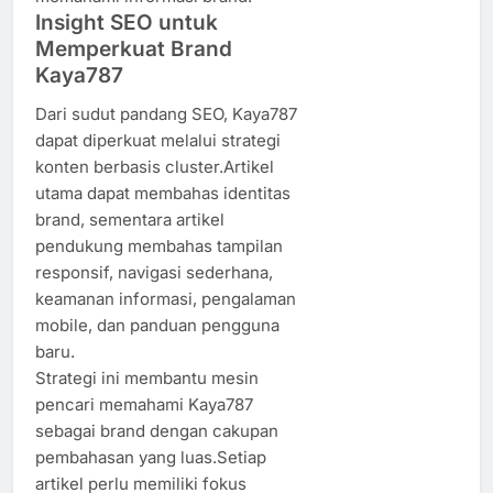
Insight SEO untuk
Memperkuat Brand
Kaya787
Dari sudut pandang SEO, Kaya787
dapat diperkuat melalui strategi
konten berbasis cluster.Artikel
utama dapat membahas identitas
brand, sementara artikel
pendukung membahas tampilan
responsif, navigasi sederhana,
keamanan informasi, pengalaman
mobile, dan panduan pengguna
baru.
Strategi ini membantu mesin
pencari memahami Kaya787
sebagai brand dengan cakupan
pembahasan yang luas.Setiap
artikel perlu memiliki fokus