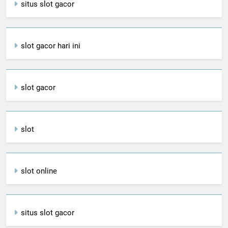
situs slot gacor
slot gacor hari ini
slot gacor
slot
slot online
situs slot gacor