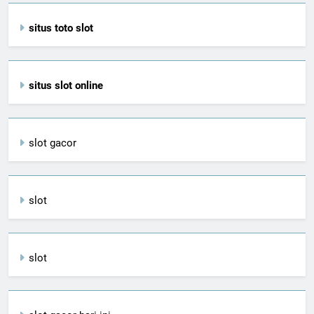
situs toto slot
situs slot online
slot gacor
slot
slot