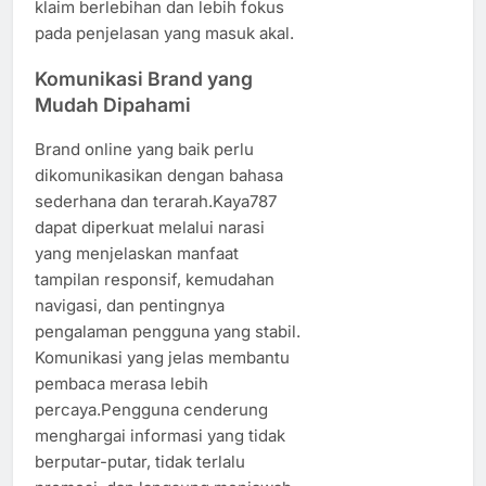
klaim berlebihan dan lebih fokus
pada penjelasan yang masuk akal.
Komunikasi Brand yang
Mudah Dipahami
Brand online yang baik perlu
dikomunikasikan dengan bahasa
sederhana dan terarah.Kaya787
dapat diperkuat melalui narasi
yang menjelaskan manfaat
tampilan responsif, kemudahan
navigasi, dan pentingnya
pengalaman pengguna yang stabil.
Komunikasi yang jelas membantu
pembaca merasa lebih
percaya.Pengguna cenderung
menghargai informasi yang tidak
berputar-putar, tidak terlalu