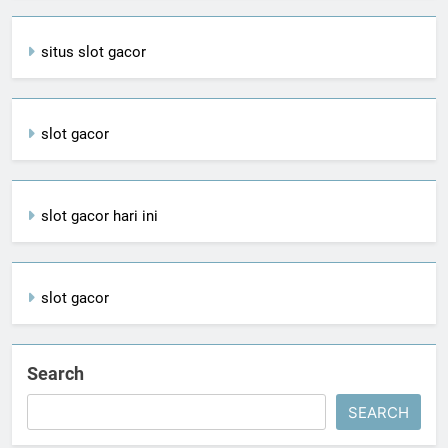
situs slot gacor
slot gacor
slot gacor hari ini
slot gacor
Search
SEARCH