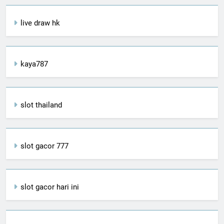
live draw hk
kaya787
slot thailand
slot gacor 777
slot gacor hari ini