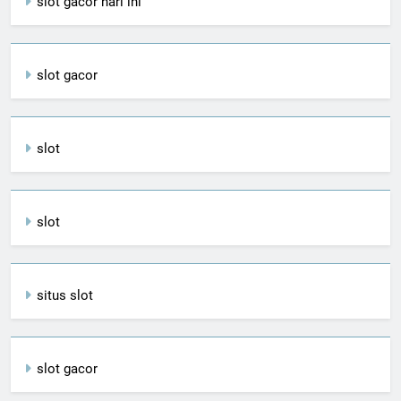
slot gacor hari ini
slot gacor
slot
slot
situs slot
slot gacor