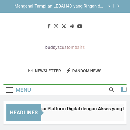
Skip
Mengenal Sistem Navigasi KAYA787 yang
to
Sederhana dan Terarah
content
KAYA787 dengan Struktur Navigasi yang
Mendukung Kenyamanan Pengguna
EDWINSLOT sebagai Platform Digital dengan
Akses yang Lebih Terarah
Mengenal Tampilan LEBAH4D yang Ringan dan
Mudah Dipahami
Mengenal Sistem Navigasi KAYA787 yang
Sederhana dan Terarah
Buddy's Custom
Dapatkan Umpan Ikan Dan Aksesori
KAYA787 dengan Struktur Navigasi yang
NEWSLETTER
RANDOM NEWS
Baits
Mendukung Kenyamanan Pengguna
Memancing Terbaik Di Buddy’s Custom
Baits. Untuk Hasil Memancing Yang
MENU
Maksimal.
WINSLOT sebagai Platform Digital dengan Akses yang Lebih 
HEADLINES
Weeks Ago