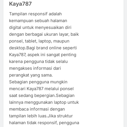
Kaya787
Tampilan responsif adalah
kemampuan sebuah halaman
digital untuk menyesuaikan diri
dengan berbagai ukuran layar, baik
ponsel, tablet, laptop, maupun
desktop.Bagi brand online seperti
Kaya787, aspek ini sangat penting
karena pengguna tidak selalu
mengakses informasi dari
perangkat yang sama.
Sebagian pengguna mungkin
mencari Kaya787 melalui ponsel
saat sedang bepergian.Sebagian
lainnya menggunakan laptop untuk
membaca informasi dengan
tampilan lebih luas.Jika struktur
halaman tidak responsif, pengguna