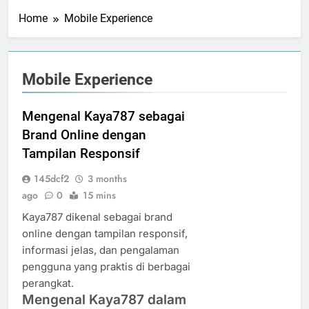
Home
Mobile Experience
Mobile Experience
Mengenal Kaya787 sebagai
Brand Online dengan
Tampilan Responsif
145dcf2
3 months
ago
0
15 mins
Kaya787 dikenal sebagai brand
online dengan tampilan responsif,
informasi jelas, dan pengalaman
pengguna yang praktis di berbagai
perangkat.
Mengenal Kaya787 dalam