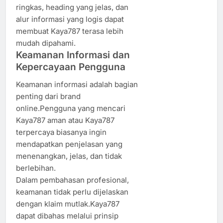
ringkas, heading yang jelas, dan
alur informasi yang logis dapat
membuat Kaya787 terasa lebih
mudah dipahami.
Keamanan Informasi dan
Kepercayaan Pengguna
Keamanan informasi adalah bagian
penting dari brand
online.Pengguna yang mencari
Kaya787 aman atau Kaya787
terpercaya biasanya ingin
mendapatkan penjelasan yang
menenangkan, jelas, dan tidak
berlebihan.
Dalam pembahasan profesional,
keamanan tidak perlu dijelaskan
dengan klaim mutlak.Kaya787
dapat dibahas melalui prinsip