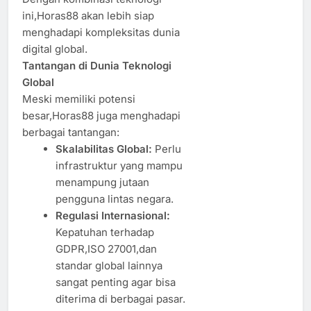
ini,Horas88 akan lebih siap
menghadapi kompleksitas dunia
digital global.
Tantangan di Dunia Teknologi
Global
Meski memiliki potensi
besar,Horas88 juga menghadapi
berbagai tantangan:
Skalabilitas Global:
Perlu
infrastruktur yang mampu
menampung jutaan
pengguna lintas negara.
Regulasi Internasional:
Kepatuhan terhadap
GDPR,ISO 27001,dan
standar global lainnya
sangat penting agar bisa
diterima di berbagai pasar.