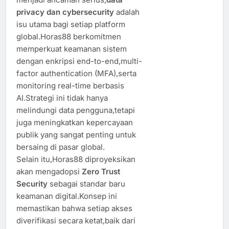
privacy dan cybersecurity
adalah
isu utama bagi setiap platform
global.Horas88 berkomitmen
memperkuat keamanan sistem
dengan enkripsi end-to-end,multi-
factor authentication (MFA),serta
monitoring real-time berbasis
AI.Strategi ini tidak hanya
melindungi data pengguna,tetapi
juga meningkatkan kepercayaan
publik yang sangat penting untuk
bersaing di pasar global.
Selain itu,Horas88 diproyeksikan
akan mengadopsi
Zero Trust
Security
sebagai standar baru
keamanan digital.Konsep ini
memastikan bahwa setiap akses
diverifikasi secara ketat,baik dari