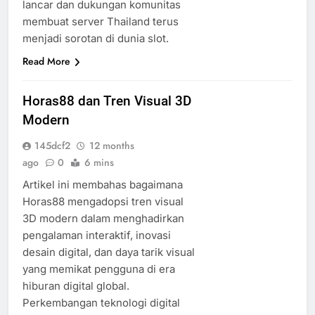
lancar dan dukungan komunitas
membuat server Thailand terus
menjadi sorotan di dunia slot.
Read More
Horas88 dan Tren Visual 3D
Modern
145dcf2
12 months
ago
0
6 mins
Artikel ini membahas bagaimana
Horas88 mengadopsi tren visual
3D modern dalam menghadirkan
pengalaman interaktif, inovasi
desain digital, dan daya tarik visual
yang memikat pengguna di era
hiburan digital global.
Perkembangan teknologi digital