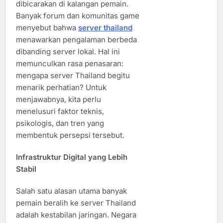
dibicarakan di kalangan pemain.
Banyak forum dan komunitas game
menyebut bahwa
server thailand
menawarkan pengalaman berbeda
dibanding server lokal. Hal ini
memunculkan rasa penasaran:
mengapa server Thailand begitu
menarik perhatian? Untuk
menjawabnya, kita perlu
menelusuri faktor teknis,
psikologis, dan tren yang
membentuk persepsi tersebut.
Infrastruktur Digital yang Lebih
Stabil
Salah satu alasan utama banyak
pemain beralih ke server Thailand
adalah kestabilan jaringan. Negara