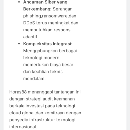
Ancaman Siber yang
Berkembang:
Serangan
phishing,ransomware,dan
DDoS terus meningkat dan
membutuhkan respons
adaptif.
Kompleksitas Integrasi:
Menggabungkan berbagai
teknologi modern
memerlukan biaya besar
dan keahlian teknis
mendalam.
Horas88 menanggapi tantangan ini
dengan strategi audit keamanan
berkala,investasi pada teknologi
cloud global,dan kemitraan dengan
penyedia infrastruktur teknologi
internasional.