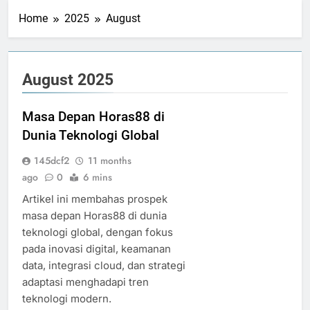
Home
2025
August
August 2025
Masa Depan Horas88 di
Dunia Teknologi Global
145dcf2
11 months
ago
0
6 mins
Artikel ini membahas prospek
masa depan Horas88 di dunia
teknologi global, dengan fokus
pada inovasi digital, keamanan
data, integrasi cloud, dan strategi
adaptasi menghadapi tren
teknologi modern.