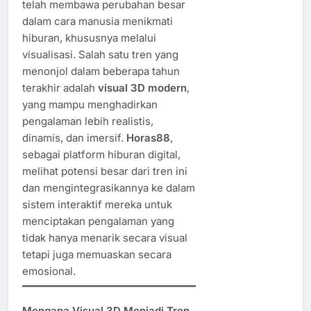
telah membawa perubahan besar
dalam cara manusia menikmati
hiburan, khususnya melalui
visualisasi. Salah satu tren yang
menonjol dalam beberapa tahun
terakhir adalah
visual 3D modern
,
yang mampu menghadirkan
pengalaman lebih realistis,
dinamis, dan imersif.
Horas88
,
sebagai platform hiburan digital,
melihat potensi besar dari tren ini
dan mengintegrasikannya ke dalam
sistem interaktif mereka untuk
menciptakan pengalaman yang
tidak hanya menarik secara visual
tetapi juga memuaskan secara
emosional.
Mengapa Visual 3D Menjadi Tren