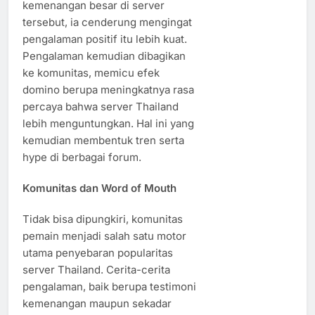
kemenangan besar di server
tersebut, ia cenderung mengingat
pengalaman positif itu lebih kuat.
Pengalaman kemudian dibagikan
ke komunitas, memicu efek
domino berupa meningkatnya rasa
percaya bahwa server Thailand
lebih menguntungkan. Hal ini yang
kemudian membentuk tren serta
hype di berbagai forum.
Komunitas dan Word of Mouth
Tidak bisa dipungkiri, komunitas
pemain menjadi salah satu motor
utama penyebaran popularitas
server Thailand. Cerita-cerita
pengalaman, baik berupa testimoni
kemenangan maupun sekadar