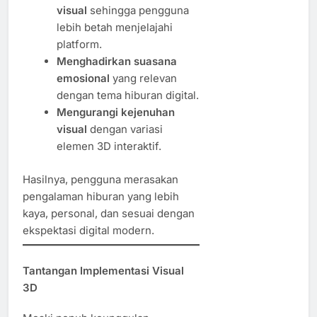
visual
sehingga pengguna
lebih betah menjelajahi
platform.
Menghadirkan suasana
emosional
yang relevan
dengan tema hiburan digital.
Mengurangi kejenuhan
visual
dengan variasi
elemen 3D interaktif.
Hasilnya, pengguna merasakan
pengalaman hiburan yang lebih
kaya, personal, dan sesuai dengan
ekspektasi digital modern.
Tantangan Implementasi Visual
3D