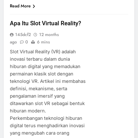
Read More
Apa Itu Slot Virtual Reality?
145dcf2
12 months
ago
0
6 mins
Slot Virtual Reality (VR) adalah
inovasi terbaru dalam dunia
hiburan digital yang memadukan
permainan klasik slot dengan
teknologi VR. Artikel ini membahas
definisi, mekanisme, serta
pengalaman imersif yang
ditawarkan slot VR sebagai bentuk
hiburan modern.
Perkembangan teknologi hiburan
digital terus menghadirkan inovasi
yang mengubah cara orang