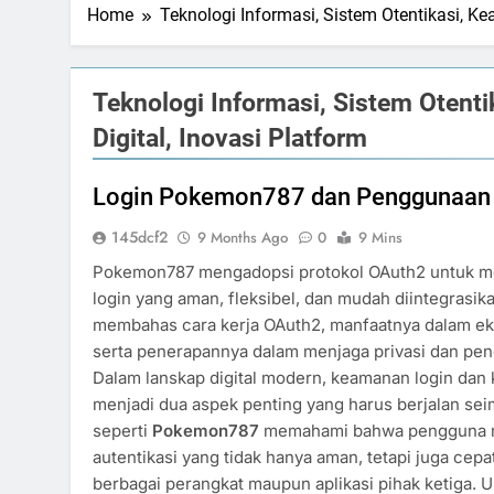
Home
Teknologi Informasi, Sistem Otentikasi, Kea
Teknologi Informasi, Sistem Otenti
Digital, Inovasi Platform
Login Pokemon787 dan Penggunaan
145dcf2
9 Months Ago
0
9 Mins
Pokemon787 mengadopsi protokol OAuth2 untuk m
login yang aman, fleksibel, dan mudah diintegrasikan
membahas cara kerja OAuth2, manfaatnya dalam e
serta penerapannya dalam menjaga privasi dan pe
Dalam lanskap digital modern, keamanan login da
menjadi dua aspek penting yang harus berjalan sei
seperti
Pokemon787
memahami bahwa pengguna 
autentikasi yang tidak hanya aman, tetapi juga cepat
berbagai perangkat maupun aplikasi pihak ketiga. 