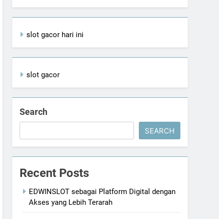
slot gacor hari ini
slot gacor
Search
SEARCH
Recent Posts
EDWINSLOT sebagai Platform Digital dengan
Akses yang Lebih Terarah