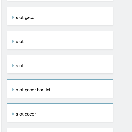
slot gacor
slot
slot
slot gacor hari ini
slot gacor