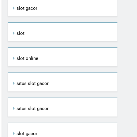
slot gacor
slot
slot online
situs slot gacor
situs slot gacor
slot gacor