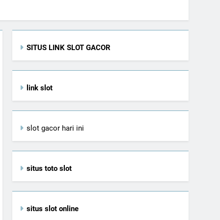
SITUS LINK SLOT GACOR
link slot
slot gacor hari ini
situs toto slot
situs slot online