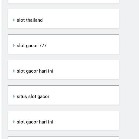
slot thailand
slot gacor 777
slot gacor hari ini
situs slot gacor
slot gacor hari ini