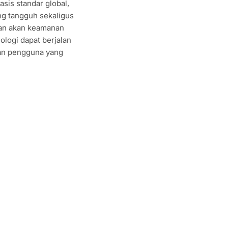
asis standar global,
ng tangguh sekaligus
an akan keamanan
nologi dapat berjalan
man pengguna yang