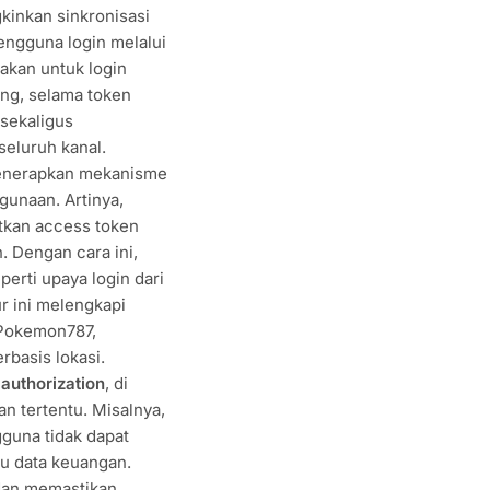
kinkan sinkronisasi
pengguna login melalui
akan untuk login
ang, selama token
 sekaligus
eluruh kanal.
enerapkan mekanisme
unaan. Artinya,
atkan access token
. Dengan cara ini,
erti upaya login dari
r ini melengkapi
 Pokemon787,
basis lokasi.
authorization
, di
n tertentu. Misalnya,
guna tidak dapat
u data keuangan.
 dan memastikan