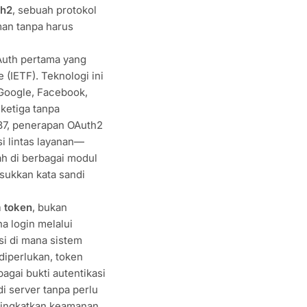
h2
, sebuah protokol
man tanpa harus
Auth pertama yang
(IETF). Teknologi ini
 Google, Facebook,
ketiga tanpa
7, penerapan OAuth2
i lintas layanan—
 di berbagai modul
sukkan kata sandi
 token
, bukan
a login melalui
i di mana sistem
a diperlukan, token
bagai bukti autentikasi
i server tanpa perlu
eningkatkan keamanan