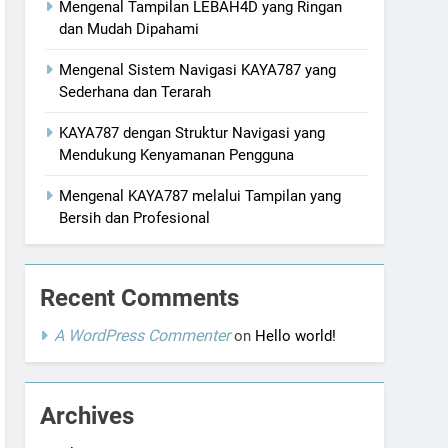
Mengenal Tampilan LEBAH4D yang Ringan
dan Mudah Dipahami
Mengenal Sistem Navigasi KAYA787 yang
Sederhana dan Terarah
KAYA787 dengan Struktur Navigasi yang
Mendukung Kenyamanan Pengguna
Mengenal KAYA787 melalui Tampilan yang
Bersih dan Profesional
Recent Comments
A WordPress Commenter
on
Hello world!
Archives