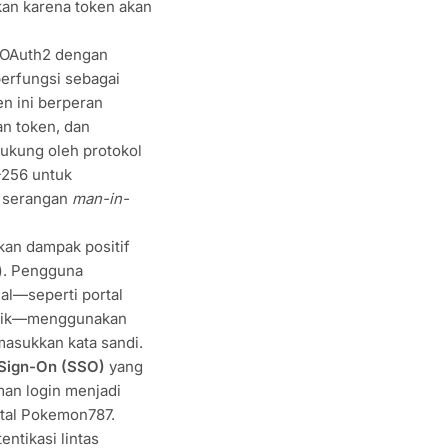
kan karena token akan
n OAuth2 dengan
erfungsi sebagai
en ini berperan
n token, dan
idukung oleh protokol
-256 untuk
i serangan
man-in-
an dampak positif
)
. Pengguna
al—seperti portal
istik—menggunakan
emasukkan kata sandi.
 Sign-On (SSO)
yang
an login menjadi
ital Pokemon787.
ntikasi lintas