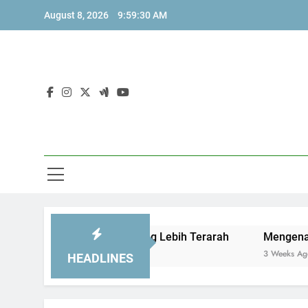
Skip
August 8, 2026
9:59:31 AM
to
content
Bud
Dapatkan 
dengan Akses yang Lebih Terarah
Mengenal Tampilan 
3 Weeks Ago
HEADLINES