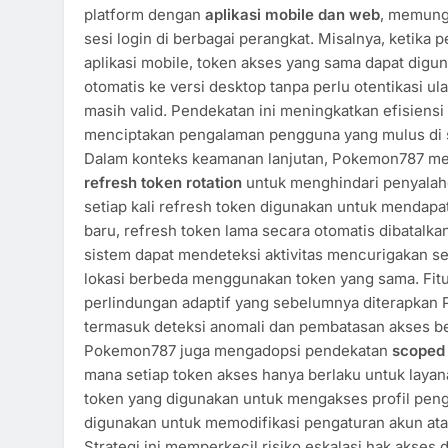
platform dengan
aplikasi mobile dan web
, memung
sesi login di berbagai perangkat. Misalnya, ketika 
aplikasi mobile, token akses yang sama dapat digun
otomatis ke versi desktop tanpa perlu otentikasi ul
masih valid. Pendekatan ini meningkatkan efisiensi
menciptakan pengalaman pengguna yang mulus di s
Dalam konteks keamanan lanjutan, Pokemon787 m
refresh token rotation
untuk menghindari penyalahg
setiap kali refresh token digunakan untuk mendap
baru, refresh token lama secara otomatis dibatalkan
sistem dapat mendeteksi aktivitas mencurigakan sep
lokasi berbeda menggunakan token yang sama. Fitu
perlindungan adaptif yang sebelumnya diterapkan
termasuk deteksi anomali dan pembatasan akses ber
Pokemon787 juga mengadopsi pendekatan
scoped 
mana setiap token akses hanya berlaku untuk layana
token yang digunakan untuk mengakses profil peng
digunakan untuk memodifikasi pengaturan akun ata
Strategi ini memperkecil risiko eskalasi hak akses