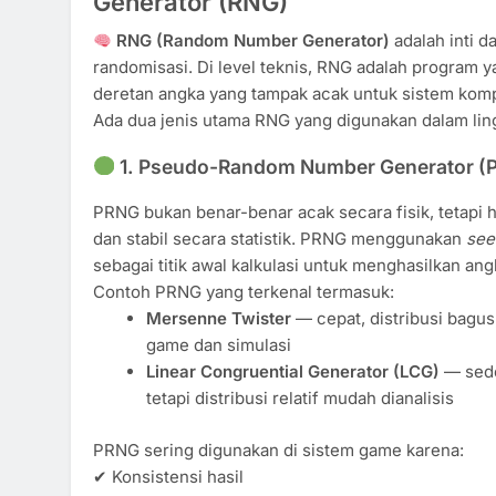
Generator (RNG)
RNG (Random Number Generator)
adalah inti d
randomisasi. Di level teknis, RNG adalah program 
deretan angka yang tampak acak untuk sistem kompu
Ada dua jenis utama RNG yang digunakan dalam ling
1.
Pseudo-Random Number Generator (
PRNG bukan benar-benar acak secara fisik, tetapi ha
dan stabil secara statistik. PRNG menggunakan
see
sebagai titik awal kalkulasi untuk menghasilkan ang
Contoh PRNG yang terkenal termasuk:
Mersenne Twister
— cepat, distribusi bagus
game dan simulasi
Linear Congruential Generator (LCG)
— sede
tetapi distribusi relatif mudah dianalisis
PRNG sering digunakan di sistem game karena:
✔ Konsistensi hasil