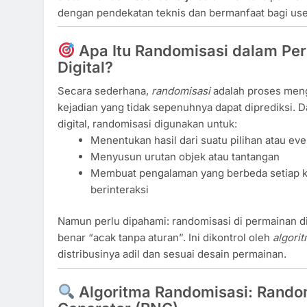
dengan pendekatan teknis dan bermanfaat bagi use
Apa Itu Randomisasi dalam Pe
Digital?
Secara sederhana,
randomisasi
adalah proses meng
kejadian yang tidak sepenuhnya dapat diprediksi. 
digital, randomisasi digunakan untuk:
Menentukan hasil dari suatu pilihan atau ev
Menyusun urutan objek atau tantangan
Membuat pengalaman yang berbeda setiap k
berinteraksi
Namun perlu dipahami: randomisasi di permainan dig
benar “acak tanpa aturan”. Ini dikontrol oleh
algori
distribusinya adil dan sesuai desain permainan.
Algoritma Randomisasi: Rand