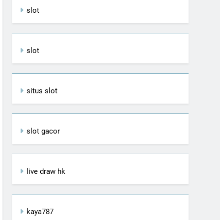
slot
slot
situs slot
slot gacor
live draw hk
kaya787