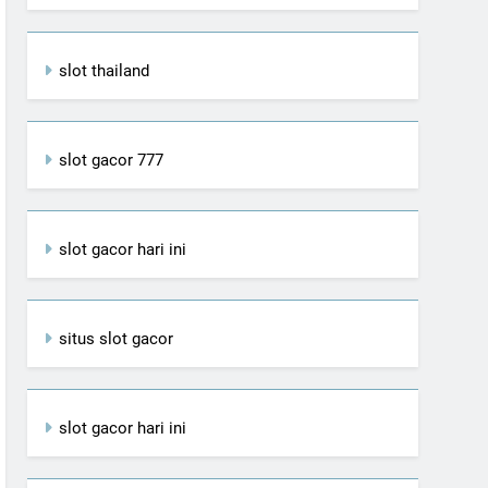
slot thailand
slot gacor 777
slot gacor hari ini
situs slot gacor
slot gacor hari ini