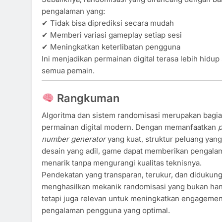
pengalaman yang:
✔ Tidak bisa diprediksi secara mudah
✔ Memberi variasi gameplay setiap sesi
✔ Meningkatkan keterlibatan pengguna
Ini menjadikan permainan digital terasa lebih hidup 
semua pemain.
Rangkuman
Algoritma dan sistem randomisasi merupakan bagian 
permainan digital modern. Dengan memanfaatkan
number generator
yang kuat, struktur peluang yang 
desain yang adil, game dapat memberikan pengalam
menarik tanpa mengurangi kualitas teknisnya.
Pendekatan yang transparan, terukur, dan didukung 
menghasilkan mekanik randomisasi yang bukan han
tetapi juga relevan untuk meningkatkan engageme
pengalaman pengguna yang optimal.