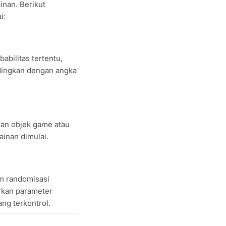
nan. Berikut
i:
abilitas tertentu,
dingkan dengan angka
an objek game atau
ainan dimulai.
m randomisasi
rkan parameter
ang terkontrol.