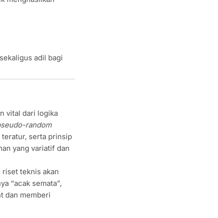
sekaligus adil bagi
vital dari logika
pseudo-random
teratur, serta prinsip
an yang variatif dan
riset teknis akan
ya “acak semata”,
nt dan memberi