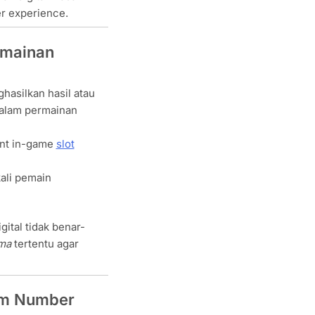
r experience.
rmainan
hasilkan hasil atau
Dalam permainan
ent in-game
slot
ali pemain
ital tidak benar-
tma
tertentu agar
om Number