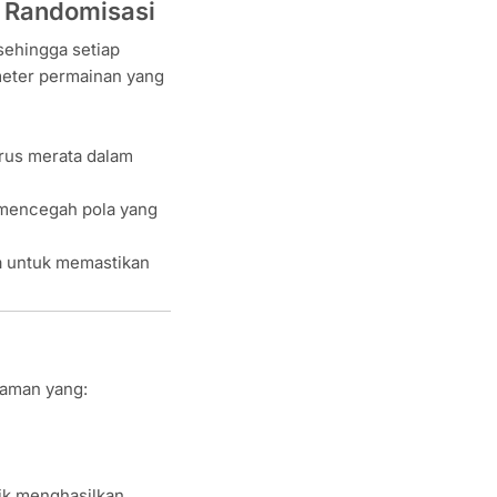
n Randomisasi
sehingga setiap
meter permainan yang
rus merata dalam
mencegah pola yang
a untuk memastikan
laman yang:
ik menghasilkan