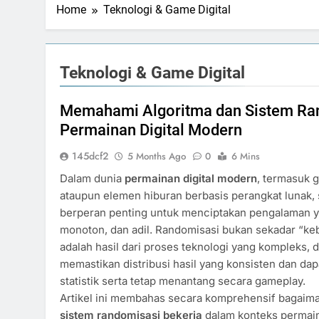
Home
Teknologi & Game Digital
Teknologi & Game Digital
Memahami Algoritma dan Sistem Ran
Permainan Digital Modern
145dcf2
5 Months Ago
0
6 Mins
Dalam dunia
permainan digital modern
, termasuk 
ataupun elemen hiburan berbasis perangkat lunak,
berperan penting untuk menciptakan pengalaman ya
monoton, dan adil. Randomisasi bukan sekadar “ke
adalah hasil dari proses teknologi yang kompleks, 
memastikan distribusi hasil yang konsisten dan dap
statistik serta tetap menantang secara gameplay.
Artikel ini membahas secara komprehensif bagaim
sistem randomisasi bekerja
dalam konteks permaina