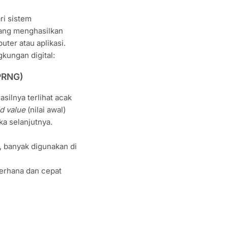
ari sistem
yang menghasilkan
ter atau aplikasi.
kungan digital:
PRNG)
silnya terlihat acak
d value
(nilai awal)
ka selanjutnya.
, banyak digunakan di
rhana dan cepat