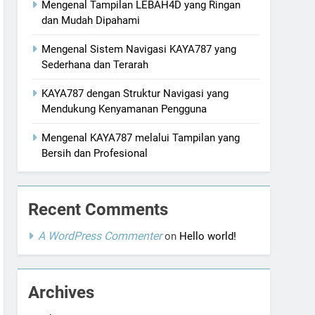
Mengenal Tampilan LEBAH4D yang Ringan
dan Mudah Dipahami
Mengenal Sistem Navigasi KAYA787 yang
Sederhana dan Terarah
KAYA787 dengan Struktur Navigasi yang
Mendukung Kenyamanan Pengguna
Mengenal KAYA787 melalui Tampilan yang
Bersih dan Profesional
Recent Comments
A WordPress Commenter
on
Hello world!
Archives