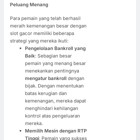
Peluang Menang
Para pemain yang telah berhasil
meraih kemenangan besar dengan
slot gacor memiliki beberapa
strategi yang mereka ikuti:
Pengelolaan Bankroll yang
Baik
: Sebagian besar
pemain yang menang besar
menekankan pentingnya
mengatur bankroll
dengan
bijak. Dengan menentukan
batas kerugian dan
kemenangan, mereka dapat
menghindari kehilangan
kontrol atas pengeluaran
mereka.
Memilih Mesin dengan RTP
Tinggi
: Pemain yang sukses