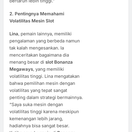
bertaruh lebih tinggi.”
2.
Pentingnya Memahami
Volatilitas Mesin Slot
Lina
, pemain lainnya, memiliki
pengalaman yang berbeda namun
tak kalah mengesankan. Ia
menceritakan bagaimana dia
menang besar di
slot Bonanza
Megaways
, yang memiliki
volatilitas tinggi. Lina mengatakan
bahwa pemilihan mesin dengan
volatilitas yang tepat sangat
penting dalam strategi bermainnya.
“Saya suka mesin dengan
volatilitas tinggi karena meskipun
kemenangan lebih jarang,
hadiahnya bisa sangat besar.