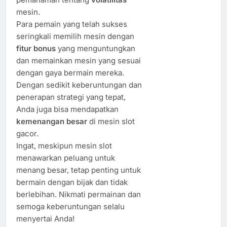
mesin.
Para pemain yang telah sukses
seringkali memilih mesin dengan
fitur bonus
yang menguntungkan
dan memainkan mesin yang sesuai
dengan gaya bermain mereka.
Dengan sedikit keberuntungan dan
penerapan strategi yang tepat,
Anda juga bisa mendapatkan
kemenangan besar
di mesin slot
gacor.
Ingat, meskipun mesin slot
menawarkan peluang untuk
menang besar, tetap penting untuk
bermain dengan bijak dan tidak
berlebihan. Nikmati permainan dan
semoga keberuntungan selalu
menyertai Anda!