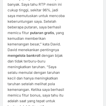
banyak. Saya tahu RTP mesin ini
cukup tinggi, sekitar 96%, jadi
saya memutuskan untuk mencoba
keberuntungan saya. Setelah
beberapa putaran, saya berhasil
memicu fitur
putaran gratis
, yang
kemudian memberikan
kemenangan besar,” kata David.
David menekankan pentingnya
mengelola bankroll
dengan bijak
dan tidak terburu-buru
meningkatkan taruhan. “Saya
selalu memulai dengan taruhan
kecil dan hanya meningkatkan
taruhan setelah melihat pola
kemenangan. Ketika saya berhasil
memicu fitur bonus, saya tahu itu
adalah saat yang tepat untuk