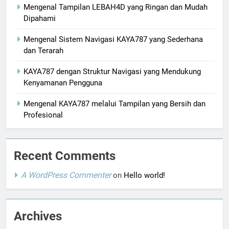
Mengenal Tampilan LEBAH4D yang Ringan dan Mudah
Dipahami
Mengenal Sistem Navigasi KAYA787 yang Sederhana
dan Terarah
KAYA787 dengan Struktur Navigasi yang Mendukung
Kenyamanan Pengguna
Mengenal KAYA787 melalui Tampilan yang Bersih dan
Profesional
Recent Comments
A WordPress Commenter
on
Hello world!
Archives