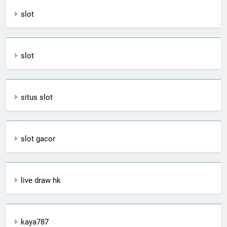
slot
slot
situs slot
slot gacor
live draw hk
kaya787