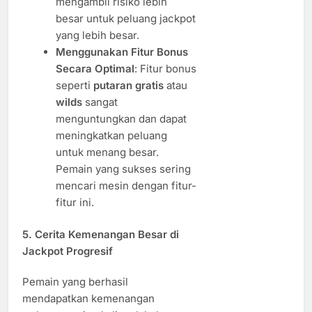
mengambil risiko lebih
besar untuk peluang jackpot
yang lebih besar.
Menggunakan Fitur Bonus
Secara Optimal
: Fitur bonus
seperti
putaran gratis
atau
wilds
sangat
menguntungkan dan dapat
meningkatkan peluang
untuk menang besar.
Pemain yang sukses sering
mencari mesin dengan fitur-
fitur ini.
5.
Cerita Kemenangan Besar di
Jackpot Progresif
Pemain yang berhasil
mendapatkan kemenangan