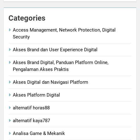
Categories
Access Management, Network Protection, Digital
Security
Akses Brand dan User Experience Digital
Akses Brand Digital, Panduan Platform Online,
Pengalaman Akses Praktis
Akses Digital dan Navigasi Platform
Akses Platform Digital
alternatif horas88
alternatif kaya787
Analisa Game & Mekanik