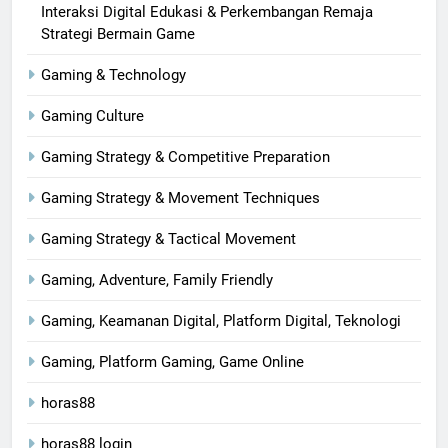
Interaksi Digital Edukasi & Perkembangan Remaja
Strategi Bermain Game
Gaming & Technology
Gaming Culture
Gaming Strategy & Competitive Preparation
Gaming Strategy & Movement Techniques
Gaming Strategy & Tactical Movement
Gaming, Adventure, Family Friendly
Gaming, Keamanan Digital, Platform Digital, Teknologi
Gaming, Platform Gaming, Game Online
horas88
horas88 login