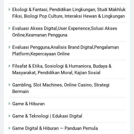
Ekologi & Fantasi, Pendidikan Lingkungan, Studi Makhluk
Fiksi, Biologi Pop Culture, Interaksi Hewan & Lingkungan
Evaluasi Akses Digital,User Experience,Solusi Akses
Online,Keamanan Pengguna
Evaluasi Pengguna,Analisis Brand Digital,Pengalaman
Platform,Kepercayaan Online
Filsafat & Etika, Sosiologi & Humaniora, Budaya &
Masyarakat, Pendidikan Moral, Kajian Sosial
Gambling, Slot Machines, Online Casino, Strategi
Bermain
Game & Hiburan
Game & Teknologi | Edukasi Digital
Game Digital & Hiburan — Panduan Pemula