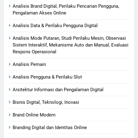
Analisis Brand Digital, Perilaku Pencarian Pengguna,
Pengalaman Akses Online
Analisis Data & Perilaku Pengguna Digital
Analisis Mode Putaran, Studi Perilaku Mesin, Observasi
Sistem Interaktif, Mekanisme Auto dan Manual, Evaluasi
Respons Operasional
Analisis Pemain
Analisis Pengguna & Perilaku Slot
Arsitektur Informasi dan Pengalaman Digital
Bisnis Digital, Teknologi, Inovasi​
Brand Online Modern
Branding Digital dan Identitas Online