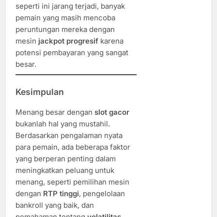
seperti ini jarang terjadi, banyak
pemain yang masih mencoba
peruntungan mereka dengan
mesin
jackpot progresif
karena
potensi pembayaran yang sangat
besar.
Kesimpulan
Menang besar dengan
slot gacor
bukanlah hal yang mustahil.
Berdasarkan pengalaman nyata
para pemain, ada beberapa faktor
yang berperan penting dalam
meningkatkan peluang untuk
menang, seperti pemilihan mesin
dengan
RTP tinggi
, pengelolaan
bankroll yang baik, dan
pemahaman tentang
volatilitas