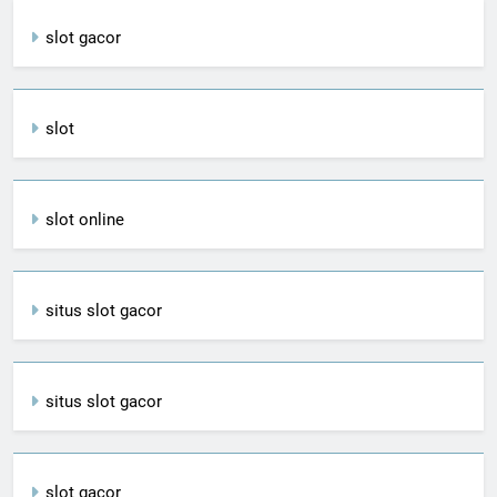
slot gacor
slot
slot online
situs slot gacor
situs slot gacor
slot gacor