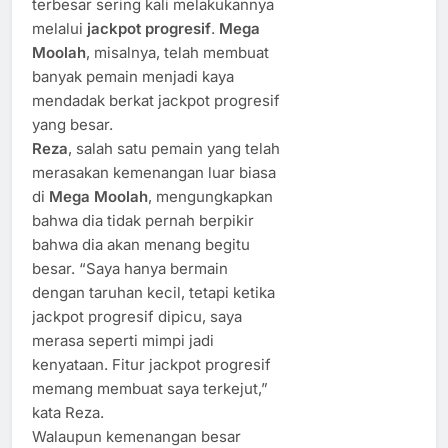
terbesar sering kali melakukannya
melalui
jackpot progresif
.
Mega
Moolah
, misalnya, telah membuat
banyak pemain menjadi kaya
mendadak berkat jackpot progresif
yang besar.
Reza
, salah satu pemain yang telah
merasakan kemenangan luar biasa
di
Mega Moolah
, mengungkapkan
bahwa dia tidak pernah berpikir
bahwa dia akan menang begitu
besar. “Saya hanya bermain
dengan taruhan kecil, tetapi ketika
jackpot progresif dipicu, saya
merasa seperti mimpi jadi
kenyataan. Fitur jackpot progresif
memang membuat saya terkejut,”
kata Reza.
Walaupun kemenangan besar