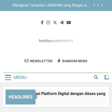
Skip
Mengenal Sistem Navigasi KAYA787 yang
to
Sederhana dan Terarah
content
KAYA787 dengan Struktur Navigasi yang
Mendukung Kenyamanan Pengguna
EDWINSLOT sebagai Platform Digital dengan
Akses yang Lebih Terarah
Mengenal Tampilan LEBAH4D yang Ringan dan
Mudah Dipahami
Mengenal Sistem Navigasi KAYA787 yang
Sederhana dan Terarah
Buddy's Custom
Dapatkan Umpan Ikan Dan Aksesori
KAYA787 dengan Struktur Navigasi yang
NEWSLETTER
RANDOM NEWS
Baits
Mendukung Kenyamanan Pengguna
Memancing Terbaik Di Buddy’s Custom
Baits. Untuk Hasil Memancing Yang
MENU
Maksimal.
WINSLOT sebagai Platform Digital dengan Akses yang Lebih 
HEADLINES
Weeks Ago