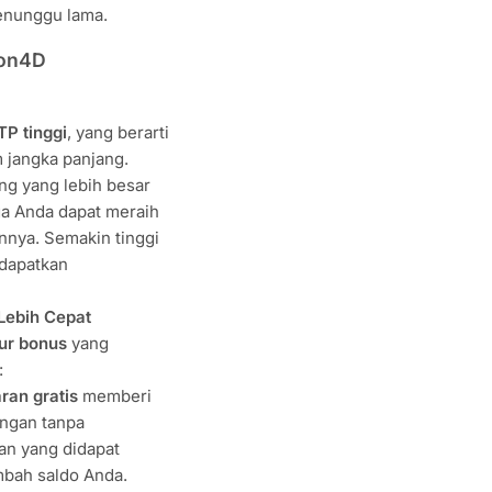
menunggu lama.
ion4D
TP tinggi
, yang berarti
 jangka panjang.
g yang lebih besar
ga Anda dapat meraih
nnya. Semakin tinggi
dapatkan
Lebih Cepat
tur bonus
yang
:
ran gratis
memberi
ngan tanpa
n yang didapat
mbah saldo Anda.