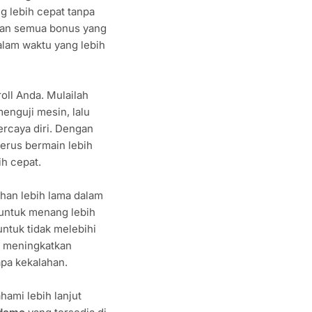
 lebih cepat tanpa
kan semua bonus yang
alam waktu yang lebih
ll Anda. Mulailah
enguji mesin, lalu
ercaya diri. Dengan
terus bermain lebih
h cepat.
han lebih lama dalam
untuk menang lebih
untuk tidak melebihi
i meningkatkan
apa kekalahan.
hami lebih lanjut