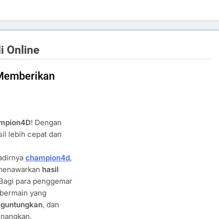
i Online
 Memberikan
ampion4D
! Dengan
il lebih cepat dan
adirnya
champion4d
,
menawarkan
hasil
 Bagi para penggemar
bermain yang
nguntungkan
, dan
enangkan.