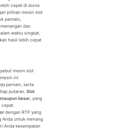
ebih cepat di dunia
an pilihan mesin slot
uk pemain,
emenangan dan
alam waktu singkat.
an hasil lebih cepat
yebut mesin slot
 mesin ini
da pemain, serta
tiap putaran.
Slot
 maupun besar
, yang
 cepat.
or
dengan RTP yang
ng Anda untuk menang
eri Anda kesempatan