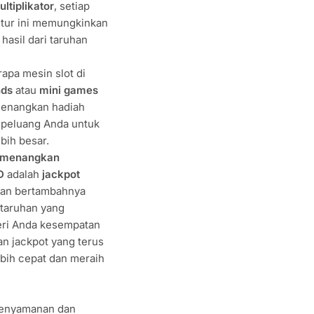
ltiplikator
, setiap
tur ini memungkinkan
asil dari taruhan
apa mesin slot di
nds
atau
mini games
enangkan hadiah
n peluang Anda untuk
bih besar.
Dimenangkan
D
adalah
jackpot
gan bertambahnya
 taruhan yang
eri Anda kesempatan
an jackpot yang terus
bih cepat dan meraih
enyamanan dan