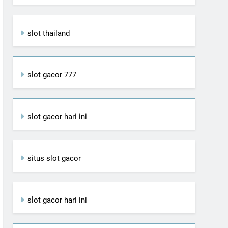
slot thailand
slot gacor 777
slot gacor hari ini
situs slot gacor
slot gacor hari ini