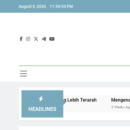
Skip
August 5, 2026
11:54:54 PM
to
content
Bud
Dapatkan 
 dengan Akses yang Lebih Terarah
Mengenal Tampilan 
2 Weeks Ago
HEADLINES