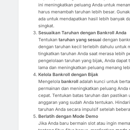
ini meningkatkan peluang Anda untuk menang
harus menambah taruhan lebih besar. Guna
ada untuk mendapatkan hasil lebih banyak d
singkat.
Sesuaikan Taruhan dengan Bankroll Anda
Tentukan
taruhan yang sesuai
dengan bankro
dengan taruhan kecil terlebih dahulu untuk m
tingkatkan taruhan Anda saat merasa lebih p
pengelolaan taruhan yang bijak, Anda dapat 
lama dan meningkatkan peluang menang lebi
Kelola Bankroll dengan Bijak
Mengelola
bankroll
adalah kunci untuk berta
permainan dan meningkatkan peluang Anda 
cepat. Tentukan batas taruhan dan pastikan 
anggaran yang sudah Anda tentukan. Hindar
taruhan Anda secara impulsif setelah beber
Berlatih dengan Mode Demo
Jika Anda baru bermain slot atau ingin mema