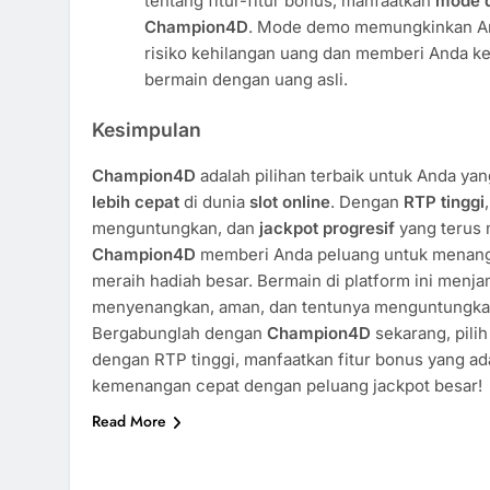
tentang fitur-fitur bonus, manfaatkan
mode 
Champion4D
. Mode demo memungkinkan And
risiko kehilangan uang dan memberi Anda ke
bermain dengan uang asli.
Kesimpulan
Champion4D
adalah pilihan terbaik untuk Anda ya
lebih cepat
di dunia
slot online
. Dengan
RTP tinggi
menguntungkan, dan
jackpot progresif
yang terus 
Champion4D
memberi Anda peluang untuk menang 
meraih hadiah besar. Bermain di platform ini men
menyenangkan, aman, dan tentunya menguntungka
Bergabunglah dengan
Champion4D
sekarang, pili
dengan RTP tinggi, manfaatkan fitur bonus yang ad
kemenangan cepat dengan peluang jackpot besar!
Read More