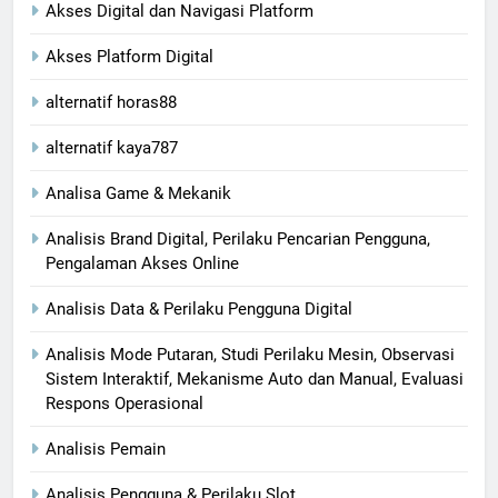
Akses Digital dan Navigasi Platform
Akses Platform Digital
alternatif horas88
alternatif kaya787
Analisa Game & Mekanik
Analisis Brand Digital, Perilaku Pencarian Pengguna,
Pengalaman Akses Online
Analisis Data & Perilaku Pengguna Digital
Analisis Mode Putaran, Studi Perilaku Mesin, Observasi
Sistem Interaktif, Mekanisme Auto dan Manual, Evaluasi
Respons Operasional
Analisis Pemain
Analisis Pengguna & Perilaku Slot