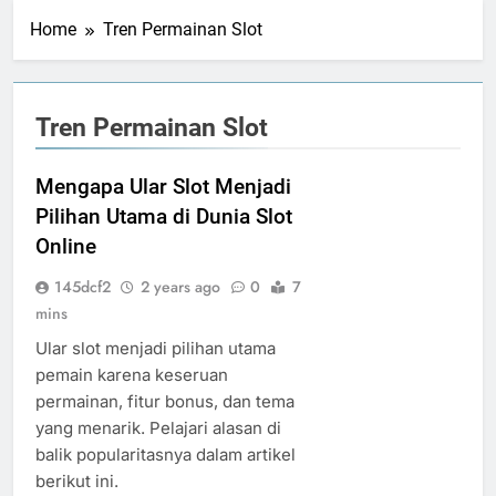
Home
Tren Permainan Slot
Tren Permainan Slot
Mengapa Ular Slot Menjadi
Pilihan Utama di Dunia Slot
Online
145dcf2
2 years ago
0
7
mins
Ular slot menjadi pilihan utama
pemain karena keseruan
permainan, fitur bonus, dan tema
yang menarik. Pelajari alasan di
balik popularitasnya dalam artikel
berikut ini.