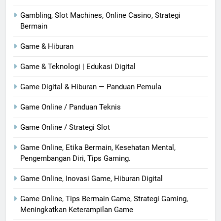
Gambling, Slot Machines, Online Casino, Strategi
Bermain
Game & Hiburan
Game & Teknologi | Edukasi Digital
Game Digital & Hiburan — Panduan Pemula
Game Online / Panduan Teknis
Game Online / Strategi Slot
Game Online, Etika Bermain, Kesehatan Mental,
Pengembangan Diri, Tips Gaming.
Game Online, Inovasi Game, Hiburan Digital
Game Online, Tips Bermain Game, Strategi Gaming,
Meningkatkan Keterampilan Game