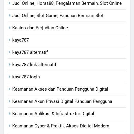
Judi Online, Horas88, Pengalaman Bermain, Slot Online
Judi Online, Slot Game, Panduan Bermain Slot
Kasino dan Perjudian Online
kaya787
kaya787 alternatif
kaya787 link alternatif
kaya787 login
Keamanan Akses dan Panduan Pengguna Digital
Keamanan Akun Privasi Digital Panduan Pengguna
Keamanan Aplikasi & Infrastruktur Digital
Keamanan Cyber & Praktik Akses Digital Modern