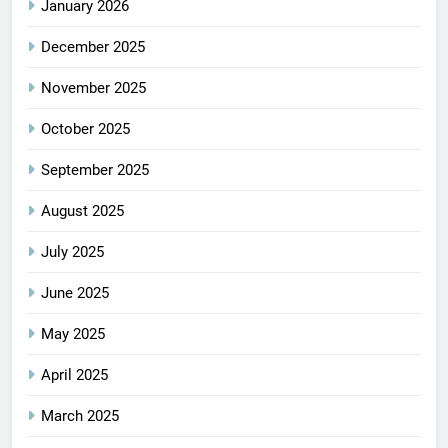
January 2026
December 2025
November 2025
October 2025
September 2025
August 2025
July 2025
June 2025
May 2025
April 2025
March 2025