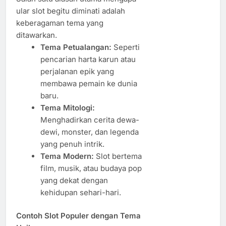
ular slot begitu diminati adalah
keberagaman tema yang
ditawarkan.
Tema Petualangan:
Seperti
pencarian harta karun atau
perjalanan epik yang
membawa pemain ke dunia
baru.
Tema Mitologi:
Menghadirkan cerita dewa-
dewi, monster, dan legenda
yang penuh intrik.
Tema Modern:
Slot bertema
film, musik, atau budaya pop
yang dekat dengan
kehidupan sehari-hari.
Contoh Slot Populer dengan Tema