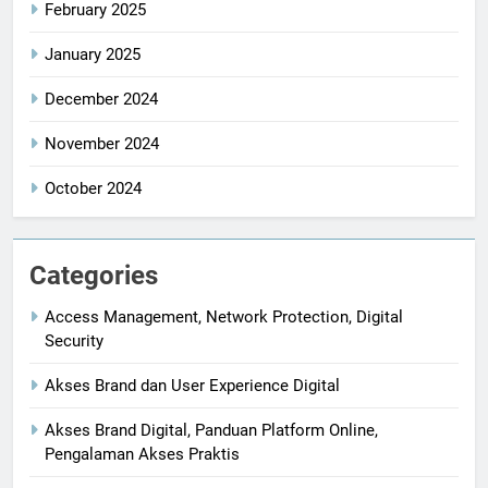
February 2025
January 2025
December 2024
November 2024
October 2024
Categories
Access Management, Network Protection, Digital
Security
Akses Brand dan User Experience Digital
Akses Brand Digital, Panduan Platform Online,
Pengalaman Akses Praktis