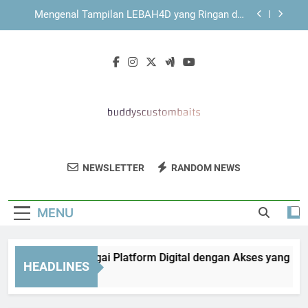
Skip
Mengenal Sistem Navigasi KAYA787 yang
to
Sederhana dan Terarah
content
KAYA787 dengan Struktur Navigasi yang
Mendukung Kenyamanan Pengguna
EDWINSLOT sebagai Platform Digital dengan
Akses yang Lebih Terarah
Mengenal Tampilan LEBAH4D yang Ringan dan
Mudah Dipahami
Mengenal Sistem Navigasi KAYA787 yang
Sederhana dan Terarah
Buddy's Custom
Dapatkan Umpan Ikan Dan Aksesori
KAYA787 dengan Struktur Navigasi yang
NEWSLETTER
RANDOM NEWS
Baits
Mendukung Kenyamanan Pengguna
Memancing Terbaik Di Buddy’s Custom
Baits. Untuk Hasil Memancing Yang
MENU
Maksimal.
WINSLOT sebagai Platform Digital dengan Akses yang Lebih 
HEADLINES
Weeks Ago