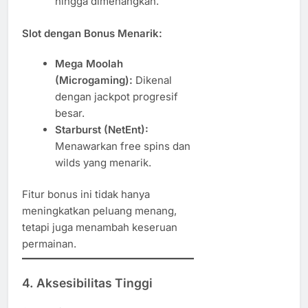
hingga dimenangkan.
Slot dengan Bonus Menarik:
Mega Moolah
(Microgaming):
Dikenal
dengan jackpot progresif
besar.
Starburst (NetEnt):
Menawarkan free spins dan
wilds yang menarik.
Fitur bonus ini tidak hanya
meningkatkan peluang menang,
tetapi juga menambah keseruan
permainan.
4. Aksesibilitas Tinggi