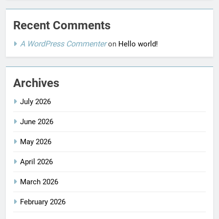
Recent Comments
A WordPress Commenter
on
Hello world!
Archives
July 2026
June 2026
May 2026
April 2026
March 2026
February 2026