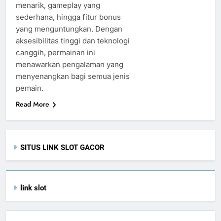
menarik, gameplay yang
sederhana, hingga fitur bonus
yang menguntungkan. Dengan
aksesibilitas tinggi dan teknologi
canggih, permainan ini
menawarkan pengalaman yang
menyenangkan bagi semua jenis
pemain.
Read More
SITUS LINK SLOT GACOR
link slot