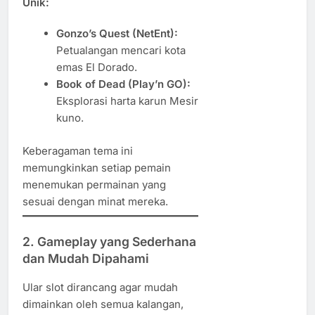
Unik:
Gonzo’s Quest (NetEnt):
Petualangan mencari kota
emas El Dorado.
Book of Dead (Play’n GO):
Eksplorasi harta karun Mesir
kuno.
Keberagaman tema ini
memungkinkan setiap pemain
menemukan permainan yang
sesuai dengan minat mereka.
2. Gameplay yang Sederhana
dan Mudah Dipahami
Ular slot dirancang agar mudah
dimainkan oleh semua kalangan,