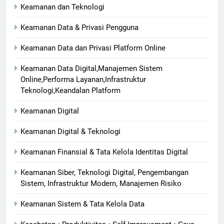
Keamanan dan Teknologi
Keamanan Data & Privasi Pengguna
Keamanan Data dan Privasi Platform Online
Keamanan Data Digital,Manajemen Sistem
Online,Performa Layanan,Infrastruktur
Teknologi,Keandalan Platform
Keamanan Digital
Keamanan Digital & Teknologi
Keamanan Finansial & Tata Kelola Identitas Digital
Keamanan Siber, Teknologi Digital, Pengembangan
Sistem, Infrastruktur Modern, Manajemen Risiko
Keamanan Sistem & Tata Kelola Data