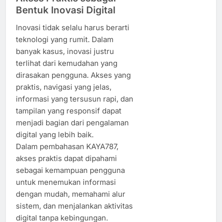
Bentuk Inovasi Digital
Inovasi tidak selalu harus berarti
teknologi yang rumit. Dalam
banyak kasus, inovasi justru
terlihat dari kemudahan yang
dirasakan pengguna. Akses yang
praktis, navigasi yang jelas,
informasi yang tersusun rapi, dan
tampilan yang responsif dapat
menjadi bagian dari pengalaman
digital yang lebih baik.
Dalam pembahasan KAYA787,
akses praktis dapat dipahami
sebagai kemampuan pengguna
untuk menemukan informasi
dengan mudah, memahami alur
sistem, dan menjalankan aktivitas
digital tanpa kebingungan.