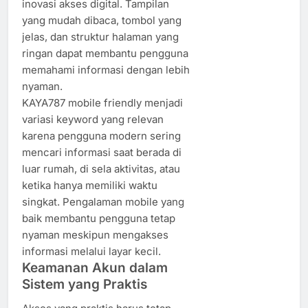
inovasi akses digital. Tampilan
yang mudah dibaca, tombol yang
jelas, dan struktur halaman yang
ringan dapat membantu pengguna
memahami informasi dengan lebih
nyaman.
KAYA787 mobile friendly menjadi
variasi keyword yang relevan
karena pengguna modern sering
mencari informasi saat berada di
luar rumah, di sela aktivitas, atau
ketika hanya memiliki waktu
singkat. Pengalaman mobile yang
baik membantu pengguna tetap
nyaman meskipun mengakses
informasi melalui layar kecil.
Keamanan Akun dalam
Sistem yang Praktis