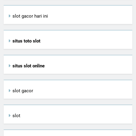
slot gacor hari ini
situs toto slot
situs slot online
slot gacor
slot