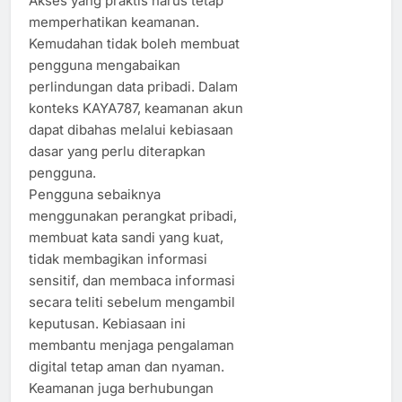
Akses yang praktis harus tetap
memperhatikan keamanan.
Kemudahan tidak boleh membuat
pengguna mengabaikan
perlindungan data pribadi. Dalam
konteks KAYA787, keamanan akun
dapat dibahas melalui kebiasaan
dasar yang perlu diterapkan
pengguna.
Pengguna sebaiknya
menggunakan perangkat pribadi,
membuat kata sandi yang kuat,
tidak membagikan informasi
sensitif, dan membaca informasi
secara teliti sebelum mengambil
keputusan. Kebiasaan ini
membantu menjaga pengalaman
digital tetap aman dan nyaman.
Keamanan juga berhubungan