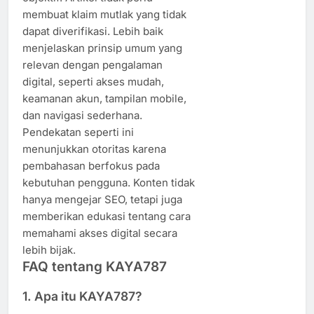
membuat klaim mutlak yang tidak
dapat diverifikasi. Lebih baik
menjelaskan prinsip umum yang
relevan dengan pengalaman
digital, seperti akses mudah,
keamanan akun, tampilan mobile,
dan navigasi sederhana.
Pendekatan seperti ini
menunjukkan otoritas karena
pembahasan berfokus pada
kebutuhan pengguna. Konten tidak
hanya mengejar SEO, tetapi juga
memberikan edukasi tentang cara
memahami akses digital secara
lebih bijak.
FAQ tentang KAYA787
1. Apa itu KAYA787?