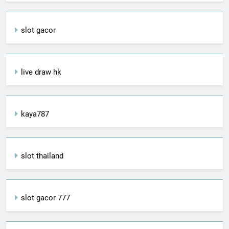
slot gacor
live draw hk
kaya787
slot thailand
slot gacor 777