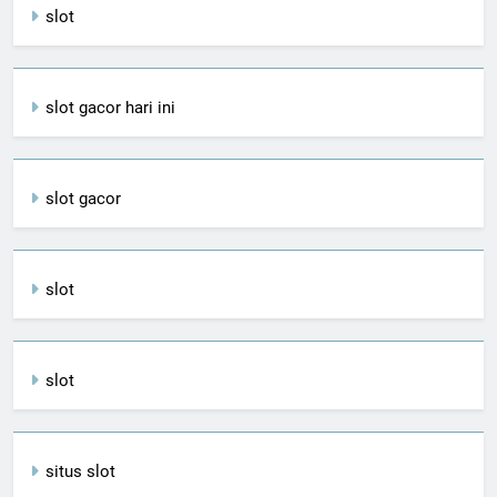
slot
slot gacor hari ini
slot gacor
slot
slot
situs slot