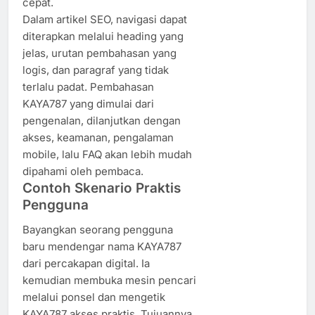
cepat.
Dalam artikel SEO, navigasi dapat
diterapkan melalui heading yang
jelas, urutan pembahasan yang
logis, dan paragraf yang tidak
terlalu padat. Pembahasan
KAYA787 yang dimulai dari
pengenalan, dilanjutkan dengan
akses, keamanan, pengalaman
mobile, lalu FAQ akan lebih mudah
dipahami oleh pembaca.
Contoh Skenario Praktis
Pengguna
Bayangkan seorang pengguna
baru mendengar nama KAYA787
dari percakapan digital. Ia
kemudian membuka mesin pencari
melalui ponsel dan mengetik
KAYA787 akses praktis. Tujuannya