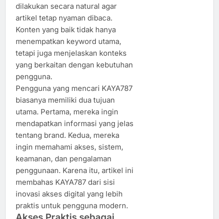
dilakukan secara natural agar
artikel tetap nyaman dibaca.
Konten yang baik tidak hanya
menempatkan keyword utama,
tetapi juga menjelaskan konteks
yang berkaitan dengan kebutuhan
pengguna.
Pengguna yang mencari KAYA787
biasanya memiliki dua tujuan
utama. Pertama, mereka ingin
mendapatkan informasi yang jelas
tentang brand. Kedua, mereka
ingin memahami akses, sistem,
keamanan, dan pengalaman
penggunaan. Karena itu, artikel ini
membahas KAYA787 dari sisi
inovasi akses digital yang lebih
praktis untuk pengguna modern.
Akses Praktis sebagai