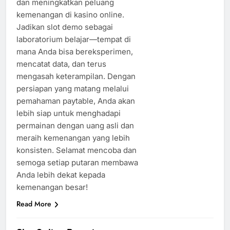
dan meningkatkan peluang
kemenangan di kasino online.
Jadikan slot demo sebagai
laboratorium belajar—tempat di
mana Anda bisa bereksperimen,
mencatat data, dan terus
mengasah keterampilan. Dengan
persiapan yang matang melalui
pemahaman paytable, Anda akan
lebih siap untuk menghadapi
permainan dengan uang asli dan
meraih kemenangan yang lebih
konsisten. Selamat mencoba dan
semoga setiap putaran membawa
Anda lebih dekat kepada
kemenangan besar!
Read More