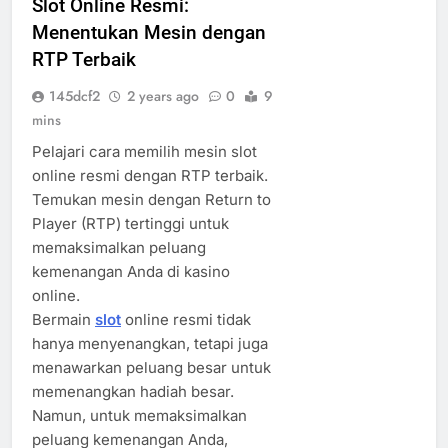
Slot Online Resmi:
Menentukan Mesin dengan
RTP Terbaik
145dcf2
2 years ago
0
9
mins
Pelajari cara memilih mesin slot
online resmi dengan RTP terbaik.
Temukan mesin dengan Return to
Player (RTP) tertinggi untuk
memaksimalkan peluang
kemenangan Anda di kasino
online.
Bermain
slot
online resmi tidak
hanya menyenangkan, tetapi juga
menawarkan peluang besar untuk
memenangkan hadiah besar.
Namun, untuk memaksimalkan
peluang kemenangan Anda,