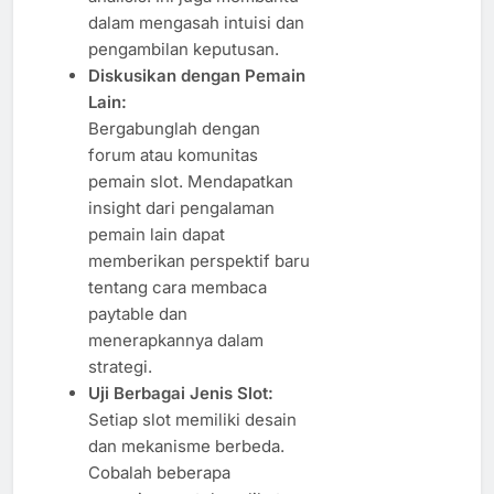
dalam mengasah intuisi dan
pengambilan keputusan.
Diskusikan dengan Pemain
Lain:
Bergabunglah dengan
forum atau komunitas
pemain slot. Mendapatkan
insight dari pengalaman
pemain lain dapat
memberikan perspektif baru
tentang cara membaca
paytable dan
menerapkannya dalam
strategi.
Uji Berbagai Jenis Slot:
Setiap slot memiliki desain
dan mekanisme berbeda.
Cobalah beberapa