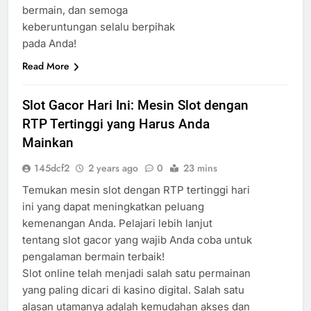
bermain, dan semoga
keberuntungan selalu berpihak
pada Anda!
Read More
Slot Gacor Hari Ini: Mesin Slot dengan
RTP Tertinggi yang Harus Anda
Mainkan
145dcf2
2 years ago
0
23 mins
Temukan mesin slot dengan RTP tertinggi hari
ini yang dapat meningkatkan peluang
kemenangan Anda. Pelajari lebih lanjut
tentang slot gacor yang wajib Anda coba untuk
pengalaman bermain terbaik!
Slot online telah menjadi salah satu permainan
yang paling dicari di kasino digital. Salah satu
alasan utamanya adalah kemudahan akses dan