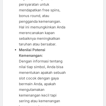
persyaratan untuk
mendapatkan free spins,
bonus round, atau
pengganda kemenangan.
Hal ini memungkinkan Anda
merencanakan kapan
sebaiknya meningkatkan
taruhan atau bersabar.
Menilai Potensi
Kemenangan:
Dengan informasi tentang
nilai tiap simbol, Anda bisa
menentukan apakah sebuah
slot cocok dengan gaya
bermain Anda, apakah
mengutamakan
kemenangan kecil tapi
sering atau kemenangan