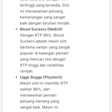
tertinggi yang tersedia. Slot
ini menawarkan peluang
kemenangan yang sangat
baik dengan taruhan rendah.
Blood Suckers (NetEnt)
:
Dengan RTP 98%, Blood
Suckers adalah mesin slot
bertema vampir yang sangat
populer di kalangan pemain
yang mencari slot dengan
RTP tinggi dan volatilitas
rendah.
Ugga Bugga (Playtech)
:
Mesin slot ini memiliki RTP
sekitar 99%, dan
menawarkan pemain
peluang menang yang
sangat baik. Mesin ini