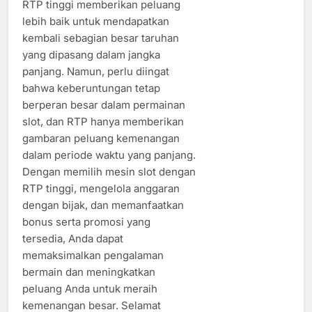
RTP tinggi memberikan peluang
lebih baik untuk mendapatkan
kembali sebagian besar taruhan
yang dipasang dalam jangka
panjang. Namun, perlu diingat
bahwa keberuntungan tetap
berperan besar dalam permainan
slot, dan RTP hanya memberikan
gambaran peluang kemenangan
dalam periode waktu yang panjang.
Dengan memilih mesin slot dengan
RTP tinggi, mengelola anggaran
dengan bijak, dan memanfaatkan
bonus serta promosi yang
tersedia, Anda dapat
memaksimalkan pengalaman
bermain dan meningkatkan
peluang Anda untuk meraih
kemenangan besar. Selamat