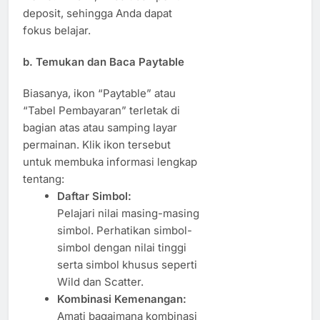
deposit, sehingga Anda dapat
fokus belajar.
b. Temukan dan Baca Paytable
Biasanya, ikon “Paytable” atau
“Tabel Pembayaran” terletak di
bagian atas atau samping layar
permainan. Klik ikon tersebut
untuk membuka informasi lengkap
tentang:
Daftar Simbol:
Pelajari nilai masing-masing
simbol. Perhatikan simbol-
simbol dengan nilai tinggi
serta simbol khusus seperti
Wild dan Scatter.
Kombinasi Kemenangan:
Amati bagaimana kombinasi