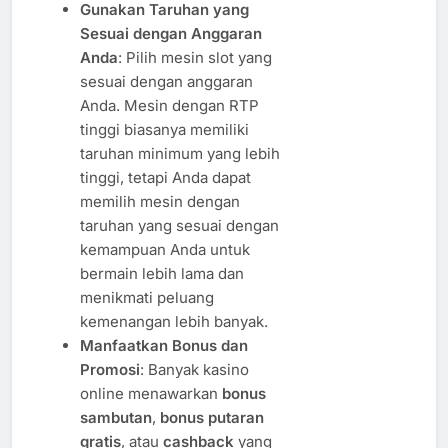
Gunakan Taruhan yang
Sesuai dengan Anggaran
Anda
: Pilih mesin slot yang
sesuai dengan anggaran
Anda. Mesin dengan RTP
tinggi biasanya memiliki
taruhan minimum yang lebih
tinggi, tetapi Anda dapat
memilih mesin dengan
taruhan yang sesuai dengan
kemampuan Anda untuk
bermain lebih lama dan
menikmati peluang
kemenangan lebih banyak.
Manfaatkan Bonus dan
Promosi
: Banyak kasino
online menawarkan
bonus
sambutan
,
bonus putaran
gratis
, atau
cashback
yang