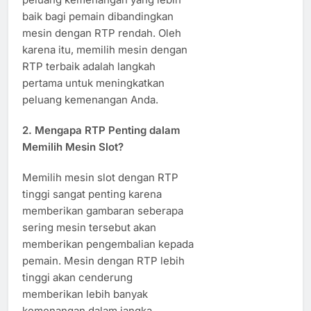
baik bagi pemain dibandingkan
mesin dengan RTP rendah. Oleh
karena itu, memilih mesin dengan
RTP terbaik adalah langkah
pertama untuk meningkatkan
peluang kemenangan Anda.
2.
Mengapa RTP Penting dalam
Memilih Mesin Slot?
Memilih mesin slot dengan RTP
tinggi sangat penting karena
memberikan gambaran seberapa
sering mesin tersebut akan
memberikan pengembalian kepada
pemain. Mesin dengan RTP lebih
tinggi akan cenderung
memberikan lebih banyak
kemenangan dalam jangka