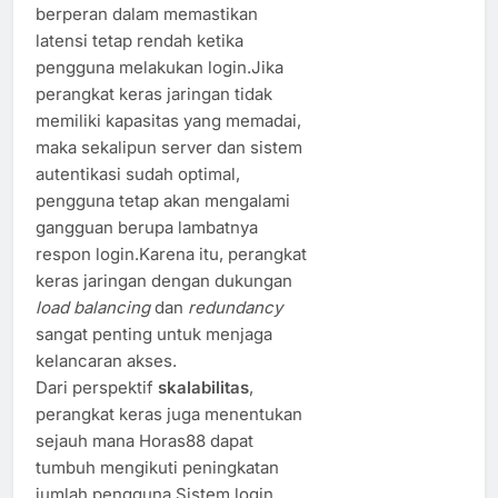
berperan dalam memastikan
latensi tetap rendah ketika
pengguna melakukan login.Jika
perangkat keras jaringan tidak
memiliki kapasitas yang memadai,
maka sekalipun server dan sistem
autentikasi sudah optimal,
pengguna tetap akan mengalami
gangguan berupa lambatnya
respon login.Karena itu, perangkat
keras jaringan dengan dukungan
load balancing
dan
redundancy
sangat penting untuk menjaga
kelancaran akses.
Dari perspektif
skalabilitas
,
perangkat keras juga menentukan
sejauh mana Horas88 dapat
tumbuh mengikuti peningkatan
jumlah pengguna.Sistem login