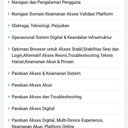
Navigasi dan Pengalaman Pengguna
Navigasi Domain Keamanan Akses Validasi Platform
Olahraga, Teknologi, Perjudian
Operasional Sistem Digital & Keandalan Infrastruktur
Optimasi Browser untuk Akses Stabil,Stabilitas Sesi dan
Login,Alternatif Akses Resmi,Troubleshooting Teknis
Harian,Keamanan Akun & Privasi
Panduan Akses & Keamanan Sistem
Panduan Akses Akun
Panduan Akses dan Troubleshooting
Panduan Akses Digital
Panduan Akses Digital, Multi-Device Experience,
Keamanan Akun, Platform Online