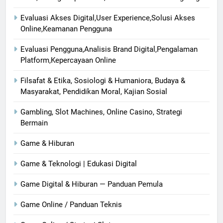
Evaluasi Akses Digital,User Experience,Solusi Akses
Online,Keamanan Pengguna
Evaluasi Pengguna,Analisis Brand Digital,Pengalaman
Platform,Kepercayaan Online
Filsafat & Etika, Sosiologi & Humaniora, Budaya &
Masyarakat, Pendidikan Moral, Kajian Sosial
Gambling, Slot Machines, Online Casino, Strategi
Bermain
Game & Hiburan
Game & Teknologi | Edukasi Digital
Game Digital & Hiburan — Panduan Pemula
Game Online / Panduan Teknis