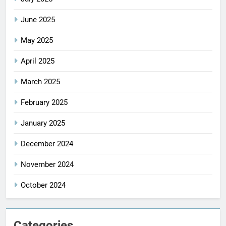
June 2025
May 2025
April 2025
March 2025
February 2025
January 2025
December 2024
November 2024
October 2024
Categories