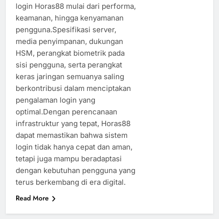
login Horas88 mulai dari performa,
keamanan, hingga kenyamanan
pengguna.Spesifikasi server,
media penyimpanan, dukungan
HSM, perangkat biometrik pada
sisi pengguna, serta perangkat
keras jaringan semuanya saling
berkontribusi dalam menciptakan
pengalaman login yang
optimal.Dengan perencanaan
infrastruktur yang tepat, Horas88
dapat memastikan bahwa sistem
login tidak hanya cepat dan aman,
tetapi juga mampu beradaptasi
dengan kebutuhan pengguna yang
terus berkembang di era digital.
Read More