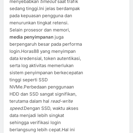
menyebabkan
timeout
saat trafik
sedang tinggi.Ini jelas berdampak
pada kepuasan pengguna dan
menurunkan tingkat retensi.
Selain prosesor dan memori,
media penyimpanan
juga
berpengaruh besar pada performa
login.Horas88 yang menyimpan
data kredensial, token autentikasi,
serta log aktivitas memerlukan
sistem penyimpanan berkecepatan
tinggi seperti SSD
NVMe.Perbedaan penggunaan
HDD dan SSD sangat signifikan,
terutama dalam hal
read-write
speed
.Dengan SSD, waktu akses
data menjadi lebih singkat
sehingga verifikasi login
berlangsung lebih cepat.Hal ini