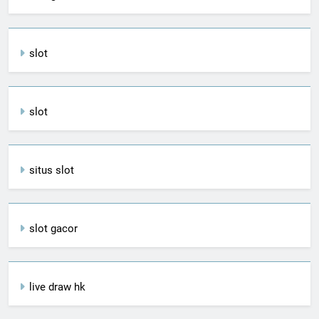
slot
slot
situs slot
slot gacor
live draw hk