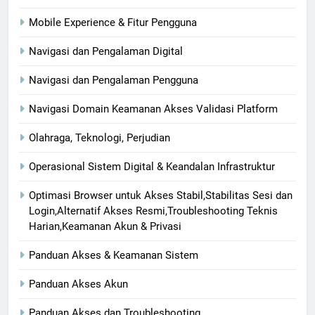
Mobile Experience & Fitur Pengguna
Navigasi dan Pengalaman Digital
Navigasi dan Pengalaman Pengguna
Navigasi Domain Keamanan Akses Validasi Platform
Olahraga, Teknologi, Perjudian
Operasional Sistem Digital & Keandalan Infrastruktur
Optimasi Browser untuk Akses Stabil,Stabilitas Sesi dan
Login,Alternatif Akses Resmi,Troubleshooting Teknis
Harian,Keamanan Akun & Privasi
Panduan Akses & Keamanan Sistem
Panduan Akses Akun
Panduan Akses dan Troubleshooting