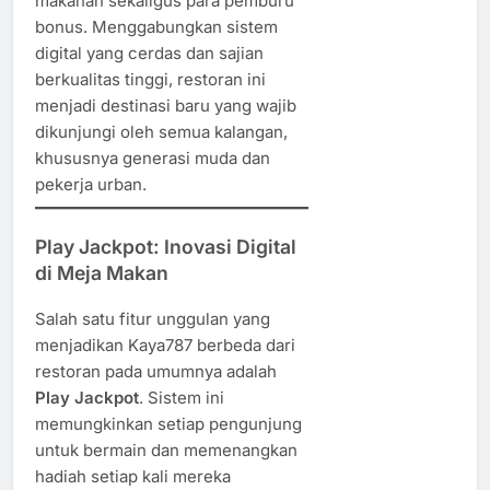
makanan sekaligus para pemburu
bonus. Menggabungkan sistem
digital yang cerdas dan sajian
berkualitas tinggi, restoran ini
menjadi destinasi baru yang wajib
dikunjungi oleh semua kalangan,
khususnya generasi muda dan
pekerja urban.
Play Jackpot: Inovasi Digital
di Meja Makan
Salah satu fitur unggulan yang
menjadikan Kaya787 berbeda dari
restoran pada umumnya adalah
Play Jackpot
. Sistem ini
memungkinkan setiap pengunjung
untuk bermain dan memenangkan
hadiah setiap kali mereka