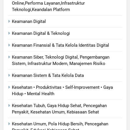
Online,Performa Layanan,Infrastruktur
Teknologi,Keandalan Platform
Keamanan Digital
Keamanan Digital & Teknologi
Keamanan Finansial & Tata Kelola Identitas Digital
Keamanan Siber, Teknologi Digital, Pengembangan
Sistem, Infrastruktur Modern, Manajemen Risiko
Keamanan Sistem & Tata Kelola Data
Kesehatan • Produktivitas • Self-Improvement • Gaya
Hidup • Mental Health
Kesehatan Tubuh, Gaya Hidup Sehat, Pencegahan
Penyakit, Kesehatan Umum, Kebiasaan Sehat
Kesehatan Umum, Pola Hidup Bersih, Pencegahan