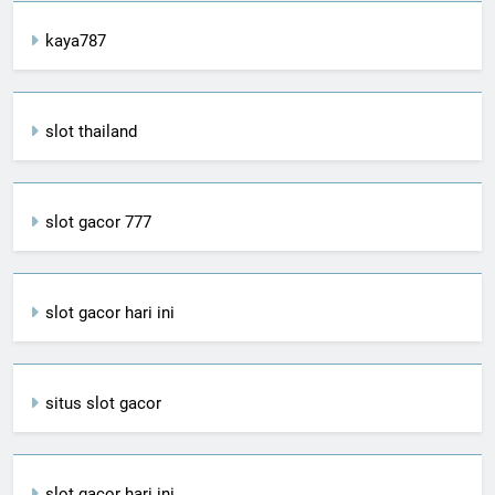
kaya787
slot thailand
slot gacor 777
slot gacor hari ini
situs slot gacor
slot gacor hari ini