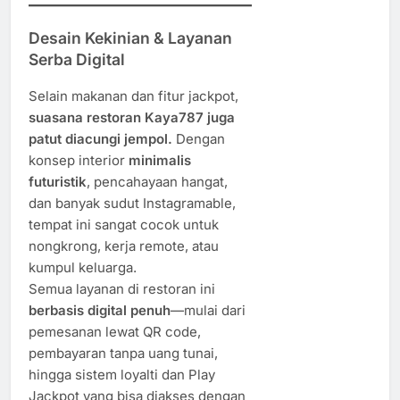
Desain Kekinian & Layanan
Serba Digital
Selain makanan dan fitur jackpot,
suasana restoran Kaya787 juga
patut diacungi jempol.
Dengan
konsep interior
minimalis
futuristik
, pencahayaan hangat,
dan banyak sudut Instagramable,
tempat ini sangat cocok untuk
nongkrong, kerja remote, atau
kumpul keluarga.
Semua layanan di restoran ini
berbasis digital penuh
—mulai dari
pemesanan lewat QR code,
pembayaran tanpa uang tunai,
hingga sistem loyalti dan Play
Jackpot yang bisa diakses dengan