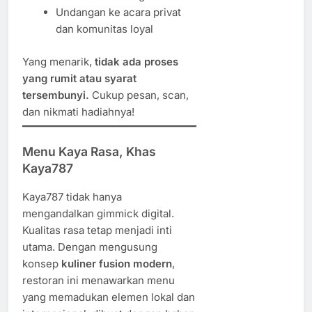
Undangan ke acara privat
dan komunitas loyal
Yang menarik,
tidak ada proses
yang rumit atau syarat
tersembunyi.
Cukup pesan, scan,
dan nikmati hadiahnya!
Menu Kaya Rasa, Khas
Kaya787
Kaya787 tidak hanya
mengandalkan gimmick digital.
Kualitas rasa tetap menjadi inti
utama. Dengan mengusung
konsep
kuliner fusion modern
,
restoran ini menawarkan menu
yang memadukan elemen lokal dan