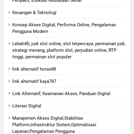
Penyakit, Edukasi Kebiasaan Sehat
Keuangan & Teknologi
Konsep Akses Digital, Performa Online, Pengalaman
Pengguna Modern
Lebah4D, judi slot online, slot terpercaya, permainan judi,
strategi menang, platform slot, perjudian online, RTP
tinggi, permainan slot populer
link alternatif horas88
link alternatif kaya787
Link Alternatif, Keamanan Akses, Panduan Digital
Literasi Digital
Manajemen Akses Digital,Stabilitas
Platform,Infrastruktur Sistem,Optimalisasi
Layanan,Pengalaman Pengguna