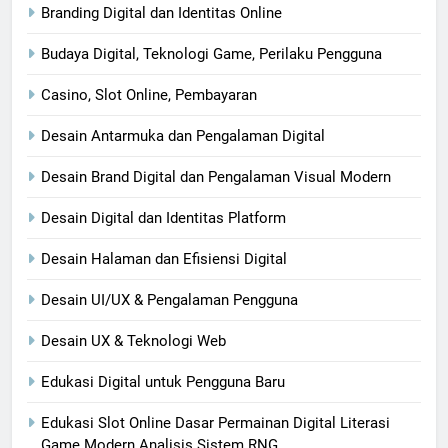
Branding Digital dan Identitas Online
Budaya Digital, Teknologi Game, Perilaku Pengguna
Casino, Slot Online, Pembayaran
Desain Antarmuka dan Pengalaman Digital
Desain Brand Digital dan Pengalaman Visual Modern
Desain Digital dan Identitas Platform
Desain Halaman dan Efisiensi Digital
Desain UI/UX & Pengalaman Pengguna
Desain UX & Teknologi Web
Edukasi Digital untuk Pengguna Baru
Edukasi Slot Online Dasar Permainan Digital Literasi
Game Modern Analisis Sistem RNG