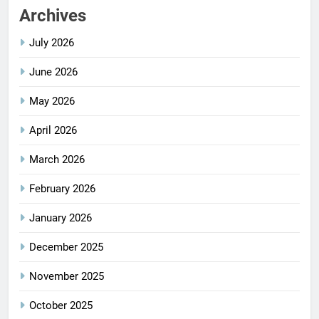
Archives
July 2026
June 2026
May 2026
April 2026
March 2026
February 2026
January 2026
December 2025
November 2025
October 2025