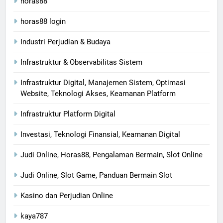
horas88
horas88 login
Industri Perjudian & Budaya
Infrastruktur & Observabilitas Sistem
Infrastruktur Digital, Manajemen Sistem, Optimasi
Website, Teknologi Akses, Keamanan Platform
Infrastruktur Platform Digital
Investasi, Teknologi Finansial, Keamanan Digital
Judi Online, Horas88, Pengalaman Bermain, Slot Online
Judi Online, Slot Game, Panduan Bermain Slot
Kasino dan Perjudian Online
kaya787