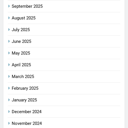
September 2025
August 2025
July 2025
June 2025
May 2025
April 2025
March 2025
February 2025
January 2025
December 2024
November 2024