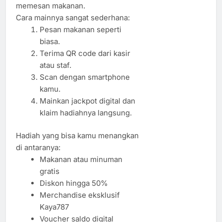
memesan makanan.
Cara mainnya sangat sederhana:
Pesan makanan seperti
biasa.
Terima QR code dari kasir
atau staf.
Scan dengan smartphone
kamu.
Mainkan jackpot digital dan
klaim hadiahnya langsung.
Hadiah yang bisa kamu menangkan
di antaranya:
Makanan atau minuman
gratis
Diskon hingga 50%
Merchandise eksklusif
Kaya787
Voucher saldo digital