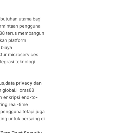
kebutuhan utama bagi
rmintaan pengguna
as88 terus membangun
nkan platform
 biaya
ktur microservices
egrasi teknologi
us,
data privacy dan
m global.Horas88
 enkripsi end-to-
ring real-time
a pengguna,tetapi juga
ing untuk bersaing di
i
Zero Trust Security