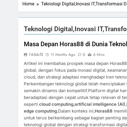
Home
Teknologi Digital,Inovasi IT,Transformasi Di
Teknologi Digital,Inovasi IT,Transfo
Masa Depan Horas88 di Dunia Teknol
145dcf2
11 Months Ago
0
6 Mins
Artikel ini membahas prospek masa depan Horas88 
global, dengan fokus pada inovasi digital, keamanan
cloud, dan strategi adaptasi menghadapi tren tekn
Perkembangan teknologi global telah menciptakan l
semakin dinamis dan kompetitif.Platform digital h
beradaptasi dengan cepat untuk tetap relevan di t
seperti
cloud computing
,
artificial intelligence (AI)
,
edge computing
.Dalam konteks ini,
Horas88
memili
untuk terus berkembang sebagai bagian penting da
teknologi global dengan strategi transformasi digit