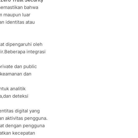
 memastikan bahwa
lam maupun luar
n identitas atau
at dipengaruhi oleh
r.Beberapa integrasi
ivate dan public
 keamanan dan
tuk analitik
a,dan deteksi
titas digital yang
an aktivitas pengguna.
kat dengan pengguna
katkan kecepatan