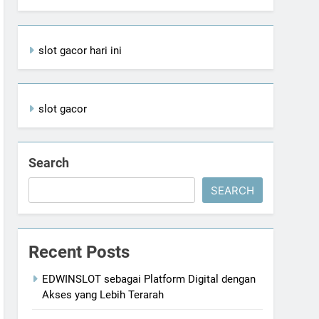
slot gacor hari ini
slot gacor
Search
SEARCH
Recent Posts
EDWINSLOT sebagai Platform Digital dengan
Akses yang Lebih Terarah