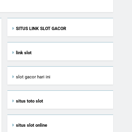
SITUS LINK SLOT GACOR
link slot
slot gacor hari ini
situs toto slot
situs slot online