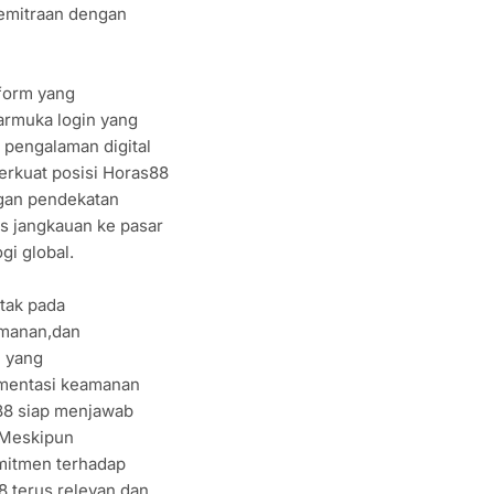
kemitraan dengan
form yang
rmuka login yang
n pengalaman digital
erkuat posisi Horas88
ngan pendekatan
s jangkauan ke pasar
gi global.
etak pada
manan,dan
l yang
lementasi keamanan
s88 siap menjawab
.Meskipun
omitmen terhadap
8 terus relevan dan