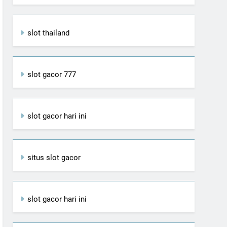
slot thailand
slot gacor 777
slot gacor hari ini
situs slot gacor
slot gacor hari ini