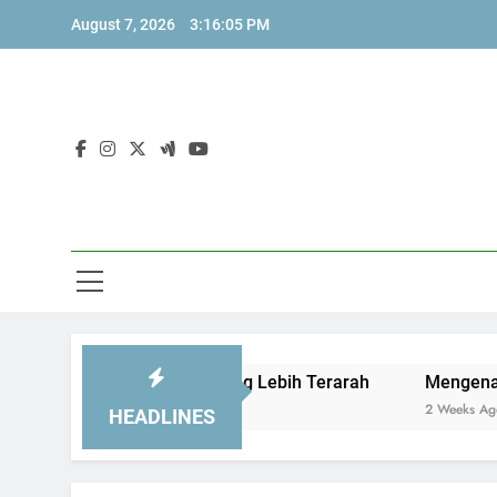
Skip
August 7, 2026
3:16:06 PM
to
content
Bud
Dapatkan 
tal dengan Akses yang Lebih Terarah
Mengenal Tampil
2 Weeks Ago
HEADLINES