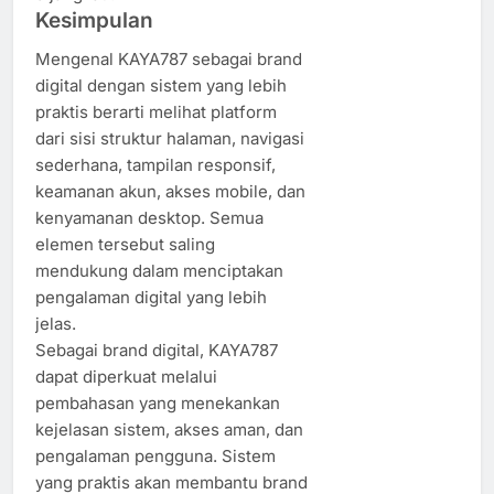
Kesimpulan
Mengenal KAYA787 sebagai brand
digital dengan sistem yang lebih
praktis berarti melihat platform
dari sisi struktur halaman, navigasi
sederhana, tampilan responsif,
keamanan akun, akses mobile, dan
kenyamanan desktop. Semua
elemen tersebut saling
mendukung dalam menciptakan
pengalaman digital yang lebih
jelas.
Sebagai brand digital, KAYA787
dapat diperkuat melalui
pembahasan yang menekankan
kejelasan sistem, akses aman, dan
pengalaman pengguna. Sistem
yang praktis akan membantu brand