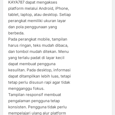
KAYA787 dapat mengakses
platform melalui Android, iPhone,
tablet, laptop, atau desktop. Setiap
perangkat memiliki ukuran layar
dan pola penggunaan yang
berbeda.
Pada perangkat mobile, tampilan
harus ringan, teks mudah dibaca,
dan tombol mudah ditekan. Menu
yang terlalu padat di layar kecil
dapat membuat pengguna
kesulitan. Pada desktop, informasi
dapat ditampilkan lebih luas, tetapi
tetap perlu disusun rapi agar tidak
mengganggu fokus.
Tampilan responsif membuat
pengalaman pengguna tetap
konsisten. Pengguna tidak perlu
mempelajari ulang alur platform