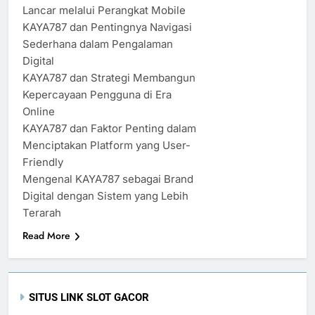
Lancar melalui Perangkat Mobile
KAYA787 dan Pentingnya Navigasi
Sederhana dalam Pengalaman
Digital
KAYA787 dan Strategi Membangun
Kepercayaan Pengguna di Era
Online
KAYA787 dan Faktor Penting dalam
Menciptakan Platform yang User-
Friendly
Mengenal KAYA787 sebagai Brand
Digital dengan Sistem yang Lebih
Terarah
Read More
SITUS LINK SLOT GACOR