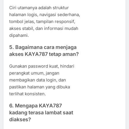
Ciri utamanya adalah struktur
halaman logis, navigasi sederhana,
tombol jelas, tampilan responsif,
akses stabil, dan informasi mudah
dipahami.
5. Bagaimana cara menjaga
akses KAYA787 tetap aman?
Gunakan password kuat, hindari
perangkat umum, jangan
membagikan data login, dan
pastikan halaman yang dibuka
terlihat konsisten.
6. Mengapa KAYA787
kadang terasa lambat saat
diakses?