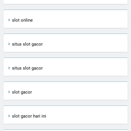
slot online
situs slot gacor
situs slot gacor
slot gacor
slot gacor hari ini