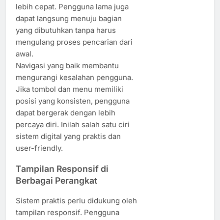
lebih cepat. Pengguna lama juga
dapat langsung menuju bagian
yang dibutuhkan tanpa harus
mengulang proses pencarian dari
awal.
Navigasi yang baik membantu
mengurangi kesalahan pengguna.
Jika tombol dan menu memiliki
posisi yang konsisten, pengguna
dapat bergerak dengan lebih
percaya diri. Inilah salah satu ciri
sistem digital yang praktis dan
user-friendly.
Tampilan Responsif di
Berbagai Perangkat
Sistem praktis perlu didukung oleh
tampilan responsif. Pengguna