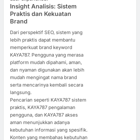
Insight Analisis: Sistem
Praktis dan Kekuatan
Brand
Dari perspektif SEO, sistem yang
lebih praktis dapat membantu
memperkuat brand keyword
KAYA787. Pengguna yang merasa
platform mudah dipahami, aman,
dan nyaman digunakan akan lebih
mudah mengingat nama brand
serta mencarinya kembali secara
langsung.
Pencarian seperti KAYA787 sistem
praktis, KAYA787 pengalaman
pengguna, dan KAYA787 akses
aman menunjukkan adanya
kebutuhan informasi yang spesifik.
Konten yang membahas kebutuhan