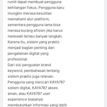
rumit dapat membuat pengguna
kehilangan fokus. Pengguna baru
mungkin merasa kesulitan
memahami alur platform,
sementara pengguna lama bisa
merasa kurang efisien jika harus
melewati terlalu banyak langkah.
Karena itu, sistem yang praktis
menjadi bagian penting dari
pengalaman digital yang
profesional.
Dari sisi penguatan brand
keyword, pembahasan tentang
sistem praktis juga relevan.
Pengguna yang mencari KAYA787
sistem digital, KAYA787 akses
aman, atau KAYA787 user
experience biasanya
membutuhkan informasi yang lebih