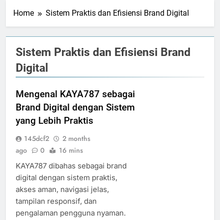
Home
Sistem Praktis dan Efisiensi Brand Digital
Sistem Praktis dan Efisiensi Brand
Digital
Mengenal KAYA787 sebagai
Brand Digital dengan Sistem
yang Lebih Praktis
145dcf2
2 months
ago
0
16 mins
KAYA787 dibahas sebagai brand
digital dengan sistem praktis,
akses aman, navigasi jelas,
tampilan responsif, dan
pengalaman pengguna nyaman.