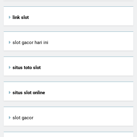
link slot
slot gacor hari ini
situs toto slot
situs slot online
slot gacor