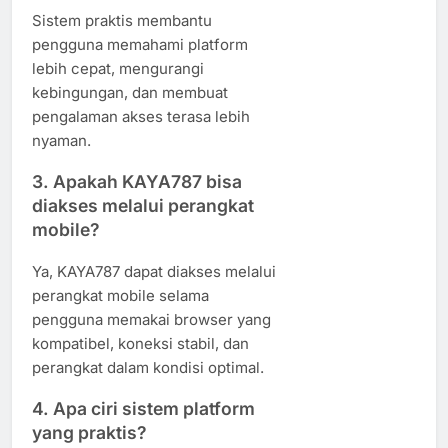
Sistem praktis membantu
pengguna memahami platform
lebih cepat, mengurangi
kebingungan, dan membuat
pengalaman akses terasa lebih
nyaman.
3. Apakah KAYA787 bisa
diakses melalui perangkat
mobile?
Ya, KAYA787 dapat diakses melalui
perangkat mobile selama
pengguna memakai browser yang
kompatibel, koneksi stabil, dan
perangkat dalam kondisi optimal.
4. Apa ciri sistem platform
yang praktis?