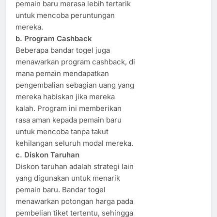
pemain baru merasa lebih tertarik
untuk mencoba peruntungan
mereka.
b. Program Cashback
Beberapa bandar togel juga
menawarkan program cashback, di
mana pemain mendapatkan
pengembalian sebagian uang yang
mereka habiskan jika mereka
kalah. Program ini memberikan
rasa aman kepada pemain baru
untuk mencoba tanpa takut
kehilangan seluruh modal mereka.
c. Diskon Taruhan
Diskon taruhan adalah strategi lain
yang digunakan untuk menarik
pemain baru. Bandar togel
menawarkan potongan harga pada
pembelian tiket tertentu, sehingga