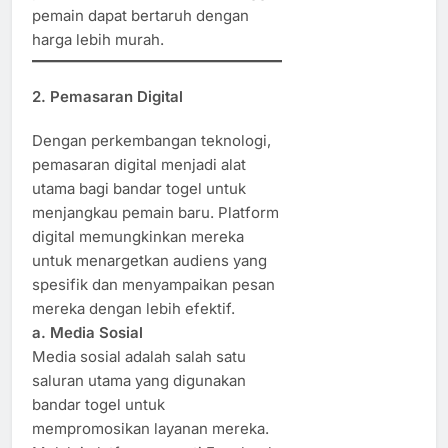
pemain dapat bertaruh dengan
harga lebih murah.
2. Pemasaran Digital
Dengan perkembangan teknologi,
pemasaran digital menjadi alat
utama bagi bandar togel untuk
menjangkau pemain baru. Platform
digital memungkinkan mereka
untuk menargetkan audiens yang
spesifik dan menyampaikan pesan
mereka dengan lebih efektif.
a. Media Sosial
Media sosial adalah salah satu
saluran utama yang digunakan
bandar togel untuk
mempromosikan layanan mereka.