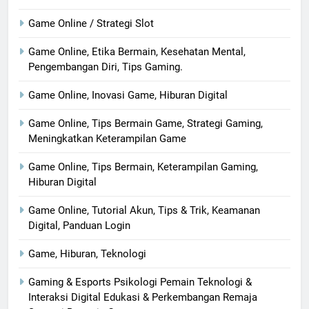
Game Online / Strategi Slot
Game Online, Etika Bermain, Kesehatan Mental,
Pengembangan Diri, Tips Gaming.
Game Online, Inovasi Game, Hiburan Digital
Game Online, Tips Bermain Game, Strategi Gaming,
Meningkatkan Keterampilan Game
Game Online, Tips Bermain, Keterampilan Gaming,
Hiburan Digital
Game Online, Tutorial Akun, Tips & Trik, Keamanan
Digital, Panduan Login
Game, Hiburan, Teknologi
Gaming & Esports Psikologi Pemain Teknologi &
Interaksi Digital Edukasi & Perkembangan Remaja