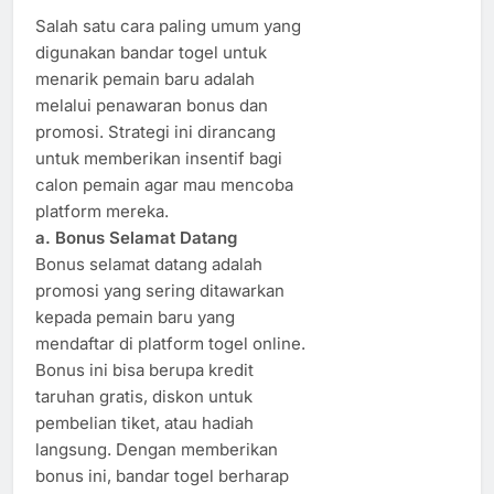
Salah satu cara paling umum yang
digunakan bandar togel untuk
menarik pemain baru adalah
melalui penawaran bonus dan
promosi. Strategi ini dirancang
untuk memberikan insentif bagi
calon pemain agar mau mencoba
platform mereka.
a. Bonus Selamat Datang
Bonus selamat datang adalah
promosi yang sering ditawarkan
kepada pemain baru yang
mendaftar di platform togel online.
Bonus ini bisa berupa kredit
taruhan gratis, diskon untuk
pembelian tiket, atau hadiah
langsung. Dengan memberikan
bonus ini, bandar togel berharap