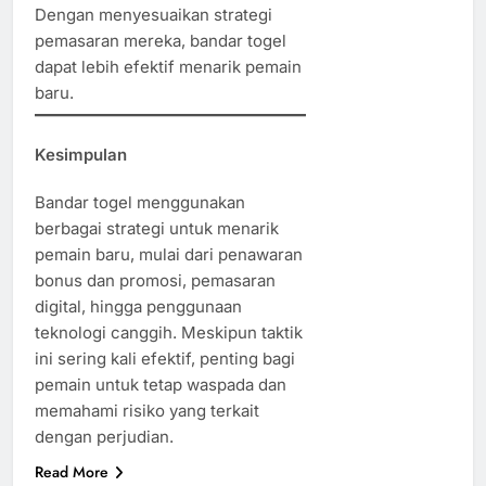
Dengan menyesuaikan strategi
pemasaran mereka, bandar togel
dapat lebih efektif menarik pemain
baru.
Kesimpulan
Bandar togel menggunakan
berbagai strategi untuk menarik
pemain baru, mulai dari penawaran
bonus dan promosi, pemasaran
digital, hingga penggunaan
teknologi canggih. Meskipun taktik
ini sering kali efektif, penting bagi
pemain untuk tetap waspada dan
memahami risiko yang terkait
dengan perjudian.
Read More