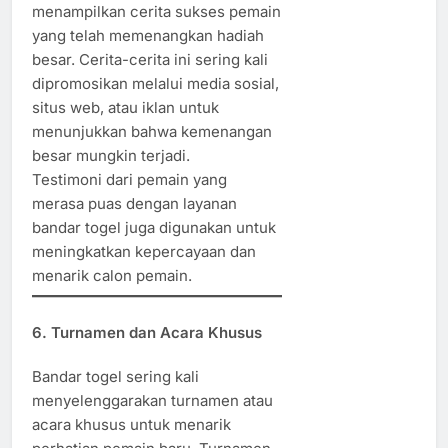
menampilkan cerita sukses pemain
yang telah memenangkan hadiah
besar. Cerita-cerita ini sering kali
dipromosikan melalui media sosial,
situs web, atau iklan untuk
menunjukkan bahwa kemenangan
besar mungkin terjadi.
Testimoni dari pemain yang
merasa puas dengan layanan
bandar togel juga digunakan untuk
meningkatkan kepercayaan dan
menarik calon pemain.
6. Turnamen dan Acara Khusus
Bandar togel sering kali
menyelenggarakan turnamen atau
acara khusus untuk menarik