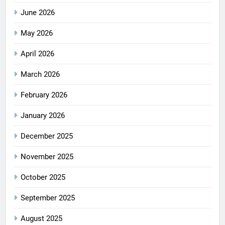
June 2026
May 2026
April 2026
March 2026
February 2026
January 2026
December 2025
November 2025
October 2025
September 2025
August 2025