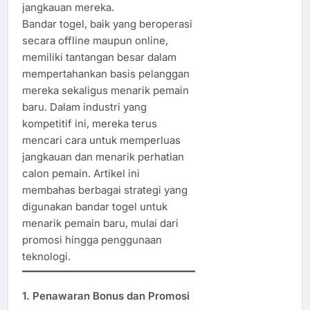
jangkauan mereka.
Bandar togel, baik yang beroperasi
secara offline maupun online,
memiliki tantangan besar dalam
mempertahankan basis pelanggan
mereka sekaligus menarik pemain
baru. Dalam industri yang
kompetitif ini, mereka terus
mencari cara untuk memperluas
jangkauan dan menarik perhatian
calon pemain. Artikel ini
membahas berbagai strategi yang
digunakan bandar togel untuk
menarik pemain baru, mulai dari
promosi hingga penggunaan
teknologi.
1. Penawaran Bonus dan Promosi