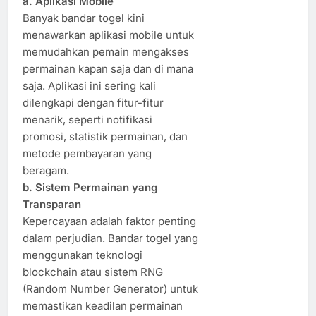
a. Aplikasi Mobile
Banyak bandar togel kini
menawarkan aplikasi mobile untuk
memudahkan pemain mengakses
permainan kapan saja dan di mana
saja. Aplikasi ini sering kali
dilengkapi dengan fitur-fitur
menarik, seperti notifikasi
promosi, statistik permainan, dan
metode pembayaran yang
beragam.
b. Sistem Permainan yang
Transparan
Kepercayaan adalah faktor penting
dalam perjudian. Bandar togel yang
menggunakan teknologi
blockchain atau sistem RNG
(Random Number Generator) untuk
memastikan keadilan permainan