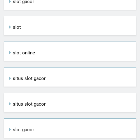
slot gacor
slot
slot online
situs slot gacor
situs slot gacor
slot gacor