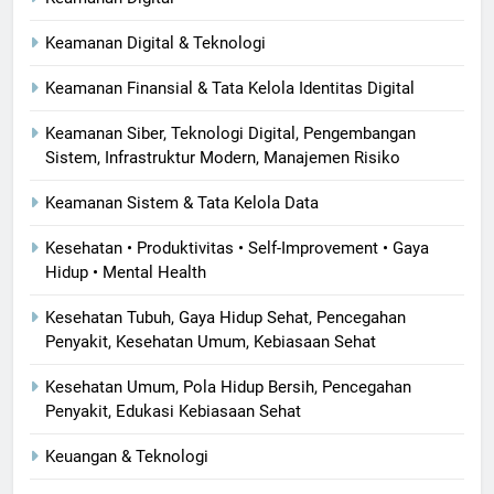
Keamanan Digital & Teknologi
Keamanan Finansial & Tata Kelola Identitas Digital
Keamanan Siber, Teknologi Digital, Pengembangan
Sistem, Infrastruktur Modern, Manajemen Risiko
Keamanan Sistem & Tata Kelola Data
Kesehatan • Produktivitas • Self-Improvement • Gaya
Hidup • Mental Health
Kesehatan Tubuh, Gaya Hidup Sehat, Pencegahan
Penyakit, Kesehatan Umum, Kebiasaan Sehat
Kesehatan Umum, Pola Hidup Bersih, Pencegahan
Penyakit, Edukasi Kebiasaan Sehat
Keuangan & Teknologi