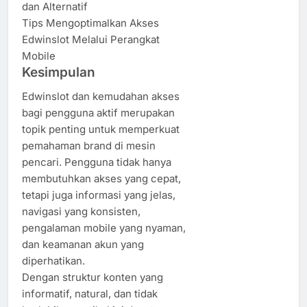
dan Alternatif
Tips Mengoptimalkan Akses
Edwinslot Melalui Perangkat
Mobile
Kesimpulan
Edwinslot dan kemudahan akses
bagi pengguna aktif merupakan
topik penting untuk memperkuat
pemahaman brand di mesin
pencari. Pengguna tidak hanya
membutuhkan akses yang cepat,
tetapi juga informasi yang jelas,
navigasi yang konsisten,
pengalaman mobile yang nyaman,
dan keamanan akun yang
diperhatikan.
Dengan struktur konten yang
informatif, natural, dan tidak