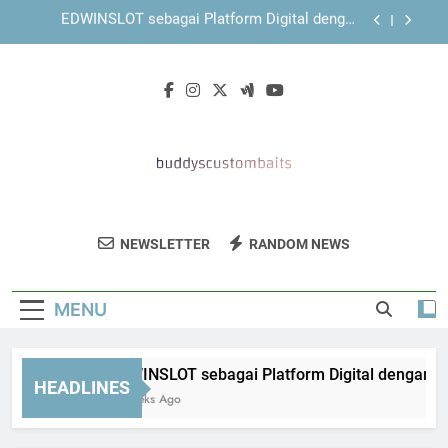
Skip
Mengenal Tampilan LEBAH4D yang Ringan dan
to
Mudah Dipahami
content
Mengenal Sistem Navigasi KAYA787 yang
Sederhana dan Terarah
KAYA787 dengan Struktur Navigasi yang
Mendukung Kenyamanan Pengguna
EDWINSLOT sebagai Platform Digital dengan
Akses yang Lebih Terarah
Mengenal Tampilan LEBAH4D yang Ringan dan
Mudah Dipahami
Buddy's Custom
Dapatkan Umpan Ikan Dan Aksesori
Mengenal Sistem Navigasi KAYA787 yang
NEWSLETTER
RANDOM NEWS
Baits
Sederhana dan Terarah
Memancing Terbaik Di Buddy’s Custom
Baits. Untuk Hasil Memancing Yang
KAYA787 dengan Struktur Navigasi yang
Mendukung Kenyamanan Pengguna
MENU
Maksimal.
EDWINSLOT sebagai Platform Digital dengan Akse
HEADLINES
3 Weeks Ago