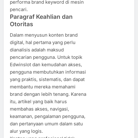
performa brand keyword di mesin
pencari.
Paragraf Keahlian dan
Otoritas
Dalam menyusun konten brand
digital, hal pertama yang perlu
dianalisis adalah maksud
pencarian pengguna. Untuk topik
Edwinslot dan kemudahan akses,
pengguna membutuhkan informasi
yang praktis, sistematis, dan dapat
membantu mereka memahami
brand dengan lebih tenang. Karena
itu, artikel yang baik harus
membahas akses, navigasi,
keamanan, pengalaman pengguna,
dan pertanyaan umum dalam satu
alur yang logis.