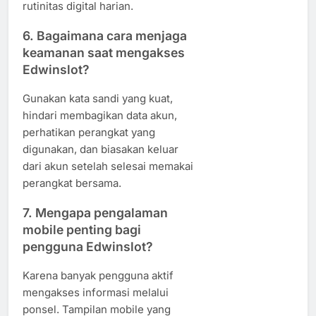
rutinitas digital harian.
6. Bagaimana cara menjaga
keamanan saat mengakses
Edwinslot?
Gunakan kata sandi yang kuat,
hindari membagikan data akun,
perhatikan perangkat yang
digunakan, dan biasakan keluar
dari akun setelah selesai memakai
perangkat bersama.
7. Mengapa pengalaman
mobile penting bagi
pengguna Edwinslot?
Karena banyak pengguna aktif
mengakses informasi melalui
ponsel. Tampilan mobile yang