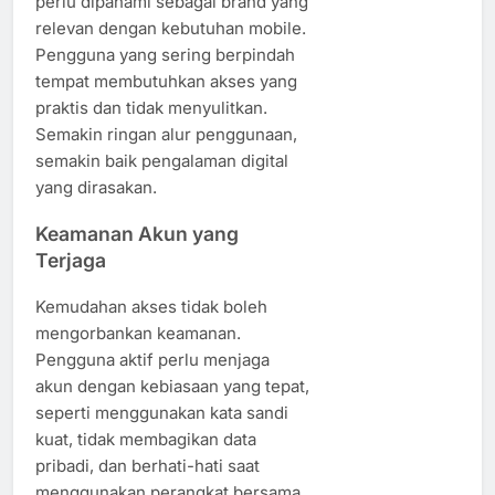
perlu dipahami sebagai brand yang
relevan dengan kebutuhan mobile.
Pengguna yang sering berpindah
tempat membutuhkan akses yang
praktis dan tidak menyulitkan.
Semakin ringan alur penggunaan,
semakin baik pengalaman digital
yang dirasakan.
Keamanan Akun yang
Terjaga
Kemudahan akses tidak boleh
mengorbankan keamanan.
Pengguna aktif perlu menjaga
akun dengan kebiasaan yang tepat,
seperti menggunakan kata sandi
kuat, tidak membagikan data
pribadi, dan berhati-hati saat
menggunakan perangkat bersama.