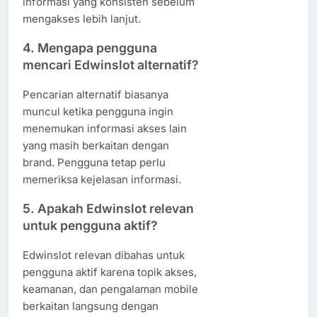
informasi yang konsisten sebelum
mengakses lebih lanjut.
4. Mengapa pengguna
mencari Edwinslot alternatif?
Pencarian alternatif biasanya
muncul ketika pengguna ingin
menemukan informasi akses lain
yang masih berkaitan dengan
brand. Pengguna tetap perlu
memeriksa kejelasan informasi.
5. Apakah Edwinslot relevan
untuk pengguna aktif?
Edwinslot relevan dibahas untuk
pengguna aktif karena topik akses,
keamanan, dan pengalaman mobile
berkaitan langsung dengan