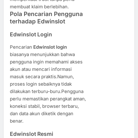
membuat klaim berlebihan.
Pola Pencarian Pengguna
terhadap Edwinslot
Edwinslot Login
Pencarian
Edwinslot login
biasanya menunjukkan bahwa
pengguna ingin memahami akses
akun atau mencari informasi
masuk secara praktis.Namun,
proses login sebaiknya tidak
dilakukan terburu-buru.Pengguna
perlu memastikan perangkat aman,
koneksi stabil, browser terbaru,
dan data akun diketik dengan
benar.
Edwinslot Resmi