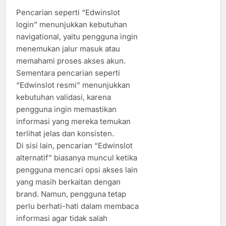
Pencarian seperti “Edwinslot
login” menunjukkan kebutuhan
navigational, yaitu pengguna ingin
menemukan jalur masuk atau
memahami proses akses akun.
Sementara pencarian seperti
“Edwinslot resmi” menunjukkan
kebutuhan validasi, karena
pengguna ingin memastikan
informasi yang mereka temukan
terlihat jelas dan konsisten.
Di sisi lain, pencarian “Edwinslot
alternatif” biasanya muncul ketika
pengguna mencari opsi akses lain
yang masih berkaitan dengan
brand. Namun, pengguna tetap
perlu berhati-hati dalam membaca
informasi agar tidak salah