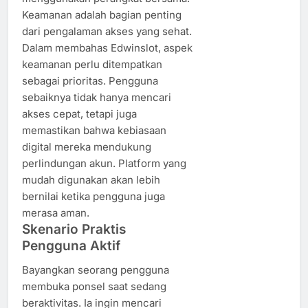
Keamanan adalah bagian penting
dari pengalaman akses yang sehat.
Dalam membahas Edwinslot, aspek
keamanan perlu ditempatkan
sebagai prioritas. Pengguna
sebaiknya tidak hanya mencari
akses cepat, tetapi juga
memastikan bahwa kebiasaan
digital mereka mendukung
perlindungan akun. Platform yang
mudah digunakan akan lebih
bernilai ketika pengguna juga
merasa aman.
Skenario Praktis
Pengguna Aktif
Bayangkan seorang pengguna
membuka ponsel saat sedang
beraktivitas. Ia ingin mencari