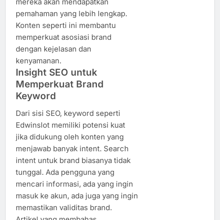
mereka akan mendapatkan
pemahaman yang lebih lengkap.
Konten seperti ini membantu
memperkuat asosiasi brand
dengan kejelasan dan
kenyamanan.
Insight SEO untuk
Memperkuat Brand
Keyword
Dari sisi SEO, keyword seperti
Edwinslot memiliki potensi kuat
jika didukung oleh konten yang
menjawab banyak intent. Search
intent untuk brand biasanya tidak
tunggal. Ada pengguna yang
mencari informasi, ada yang ingin
masuk ke akun, ada juga yang ingin
memastikan validitas brand.
Artikel yang membahas