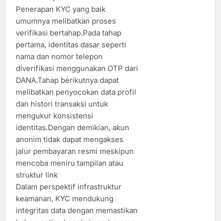
Penerapan KYC yang baik
umumnya melibatkan proses
verifikasi bertahap.Pada tahap
pertama, identitas dasar seperti
nama dan nomor telepon
diverifikasi menggunakan OTP dari
DANA.Tahap berikutnya dapat
melibatkan penyocokan data profil
dan histori transaksi untuk
mengukur konsistensi
identitas.Dengan demikian, akun
anonim tidak dapat mengakses
jalur pembayaran resmi meskipun
mencoba meniru tampilan atau
struktur link
Dalam perspektif infrastruktur
keamanan, KYC mendukung
integritas data dengan memastikan