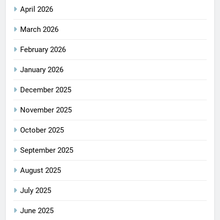
April 2026
March 2026
February 2026
January 2026
December 2025
November 2025
October 2025
September 2025
August 2025
July 2025
June 2025