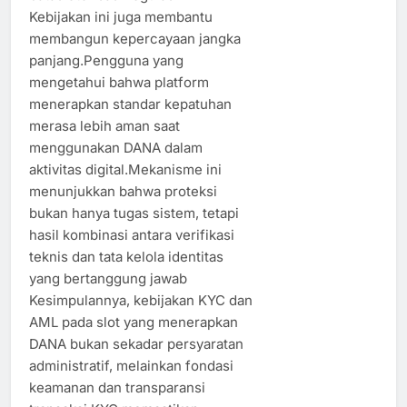
Kebijakan ini juga membantu
membangun kepercayaan jangka
panjang.Pengguna yang
mengetahui bahwa platform
menerapkan standar kepatuhan
merasa lebih aman saat
menggunakan DANA dalam
aktivitas digital.Mekanisme ini
menunjukkan bahwa proteksi
bukan hanya tugas sistem, tetapi
hasil kombinasi antara verifikasi
teknis dan tata kelola identitas
yang bertanggung jawab
Kesimpulannya, kebijakan KYC dan
AML pada slot yang menerapkan
DANA bukan sekadar persyaratan
administratif, melainkan fondasi
keamanan dan transparansi