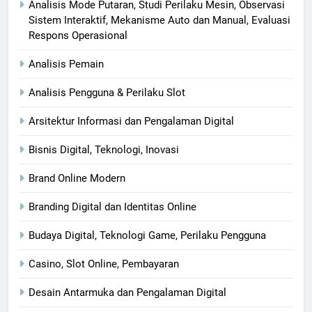
Analisis Mode Putaran, Studi Perilaku Mesin, Observasi
Sistem Interaktif, Mekanisme Auto dan Manual, Evaluasi
Respons Operasional
Analisis Pemain
Analisis Pengguna & Perilaku Slot
Arsitektur Informasi dan Pengalaman Digital
Bisnis Digital, Teknologi, Inovasi​
Brand Online Modern
Branding Digital dan Identitas Online
Budaya Digital, Teknologi Game, Perilaku Pengguna
Casino, Slot Online, Pembayaran
Desain Antarmuka dan Pengalaman Digital