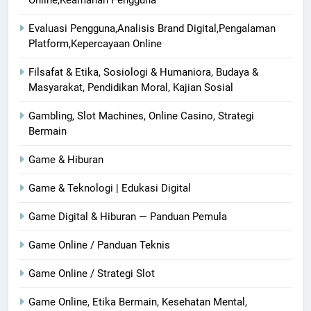
Online,Keamanan Pengguna
Evaluasi Pengguna,Analisis Brand Digital,Pengalaman
Platform,Kepercayaan Online
Filsafat & Etika, Sosiologi & Humaniora, Budaya &
Masyarakat, Pendidikan Moral, Kajian Sosial
Gambling, Slot Machines, Online Casino, Strategi
Bermain
Game & Hiburan
Game & Teknologi | Edukasi Digital
Game Digital & Hiburan — Panduan Pemula
Game Online / Panduan Teknis
Game Online / Strategi Slot
Game Online, Etika Bermain, Kesehatan Mental,