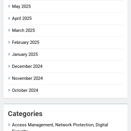
May 2025
April 2025
March 2025
February 2025
January 2025
December 2024
November 2024
October 2024
Categories
Access Management, Network Protection, Digital