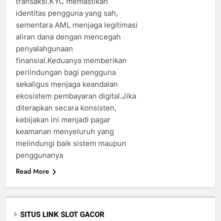
transaksi.KYC memastikan
identitas pengguna yang sah,
sementara AML menjaga legitimasi
aliran dana dengan mencegah
penyalahgunaan
finansial.Keduanya memberikan
perlindungan bagi pengguna
sekaligus menjaga keandalan
ekosistem pembayaran digital.Jika
diterapkan secara konsisten,
kebijakan ini menjadi pagar
keamanan menyeluruh yang
melindungi baik sistem maupun
penggunanya
Read More
SITUS LINK SLOT GACOR