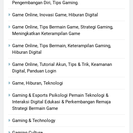
Pengembangan Diri, Tips Gaming.
Game Online, Inovasi Game, Hiburan Digital
Game Online, Tips Bermain Game, Strategi Gaming,
Meningkatkan Keterampilan Game
Game Online, Tips Bermain, Keterampilan Gaming,
Hiburan Digital
Game Online, Tutorial Akun, Tips & Trik, Keamanan
Digital, Panduan Login
Game, Hiburan, Teknologi
Gaming & Esports Psikologi Pemain Teknologi &
Interaksi Digital Edukasi & Perkembangan Remaja
Strategi Bermain Game
Gaming & Technology
Gaming Culture