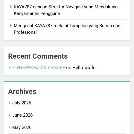
KAYA787 dengan Struktur Navigasi yang Mendukung
Kenyamanan Pengguna
Mengenal KAYA787 melalui Tampilan yang Bersih dan
Profesional
Recent Comments
A WordPress Commenter
on
Hello world!
Archives
July 2026
June 2026
May 2026