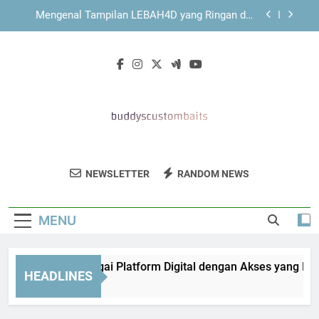
Skip
Mengenal Sistem Navigasi KAYA787 yang
to
Sederhana dan Terarah
content
KAYA787 dengan Struktur Navigasi yang
Mendukung Kenyamanan Pengguna
EDWINSLOT sebagai Platform Digital dengan
Akses yang Lebih Terarah
Mengenal Tampilan LEBAH4D yang Ringan dan
Mudah Dipahami
Mengenal Sistem Navigasi KAYA787 yang
Sederhana dan Terarah
Buddy's Custom
Dapatkan Umpan Ikan Dan Aksesori
KAYA787 dengan Struktur Navigasi yang
NEWSLETTER
RANDOM NEWS
Baits
Mendukung Kenyamanan Pengguna
Memancing Terbaik Di Buddy’s Custom
Baits. Untuk Hasil Memancing Yang
MENU
Maksimal.
WINSLOT sebagai Platform Digital dengan Akses yang Lebih 
HEADLINES
Weeks Ago