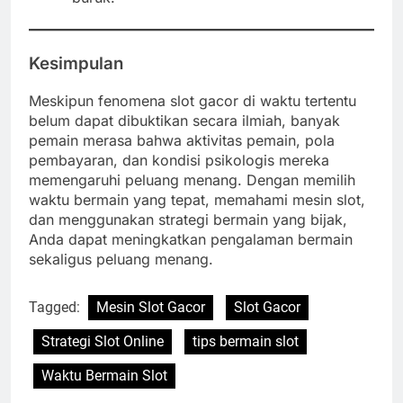
Kesimpulan
Meskipun fenomena slot gacor di waktu tertentu
belum dapat dibuktikan secara ilmiah, banyak
pemain merasa bahwa aktivitas pemain, pola
pembayaran, dan kondisi psikologis mereka
memengaruhi peluang menang. Dengan memilih
waktu bermain yang tepat, memahami mesin slot,
dan menggunakan strategi bermain yang bijak,
Anda dapat meningkatkan pengalaman bermain
sekaligus peluang menang.
Tagged:
Mesin Slot Gacor
Slot Gacor
Strategi Slot Online
tips bermain slot
Waktu Bermain Slot