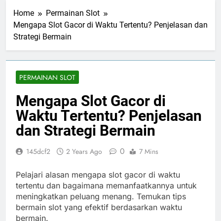
Home
Permainan Slot
Mengapa Slot Gacor di Waktu Tertentu? Penjelasan dan
Strategi Bermain
PERMAINAN SLOT
Mengapa Slot Gacor di
Waktu Tertentu? Penjelasan
dan Strategi Bermain
0
145dcf2
2 Years Ago
7 Mins
Pelajari alasan mengapa slot gacor di waktu
tertentu dan bagaimana memanfaatkannya untuk
meningkatkan peluang menang. Temukan tips
bermain slot yang efektif berdasarkan waktu
bermain.