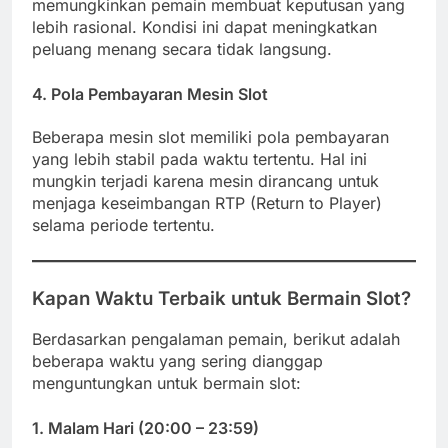
memungkinkan pemain membuat keputusan yang
lebih rasional. Kondisi ini dapat meningkatkan
peluang menang secara tidak langsung.
4. Pola Pembayaran Mesin Slot
Beberapa mesin slot memiliki pola pembayaran
yang lebih stabil pada waktu tertentu. Hal ini
mungkin terjadi karena mesin dirancang untuk
menjaga keseimbangan RTP (Return to Player)
selama periode tertentu.
Kapan Waktu Terbaik untuk Bermain Slot?
Berdasarkan pengalaman pemain, berikut adalah
beberapa waktu yang sering dianggap
menguntungkan untuk bermain slot:
1. Malam Hari (20:00 – 23:59)