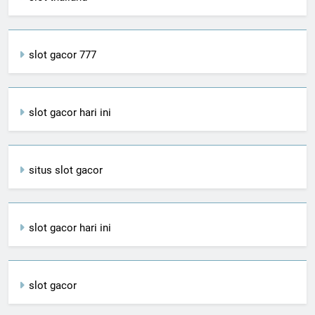
slot gacor 777
slot gacor hari ini
situs slot gacor
slot gacor hari ini
slot gacor