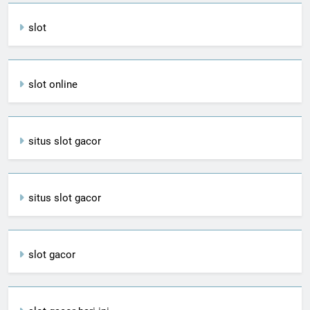
slot
slot online
situs slot gacor
situs slot gacor
slot gacor