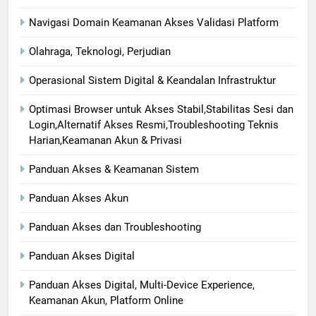
Navigasi Domain Keamanan Akses Validasi Platform
Olahraga, Teknologi, Perjudian
Operasional Sistem Digital & Keandalan Infrastruktur
Optimasi Browser untuk Akses Stabil,Stabilitas Sesi dan
Login,Alternatif Akses Resmi,Troubleshooting Teknis
Harian,Keamanan Akun & Privasi
Panduan Akses & Keamanan Sistem
Panduan Akses Akun
Panduan Akses dan Troubleshooting
Panduan Akses Digital
Panduan Akses Digital, Multi-Device Experience,
Keamanan Akun, Platform Online