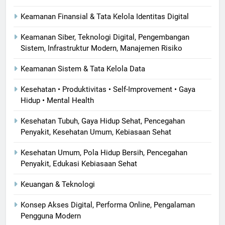
Keamanan Finansial & Tata Kelola Identitas Digital
Keamanan Siber, Teknologi Digital, Pengembangan
Sistem, Infrastruktur Modern, Manajemen Risiko
Keamanan Sistem & Tata Kelola Data
Kesehatan • Produktivitas • Self-Improvement • Gaya
Hidup • Mental Health
Kesehatan Tubuh, Gaya Hidup Sehat, Pencegahan
Penyakit, Kesehatan Umum, Kebiasaan Sehat
Kesehatan Umum, Pola Hidup Bersih, Pencegahan
Penyakit, Edukasi Kebiasaan Sehat
Keuangan & Teknologi
Konsep Akses Digital, Performa Online, Pengalaman
Pengguna Modern