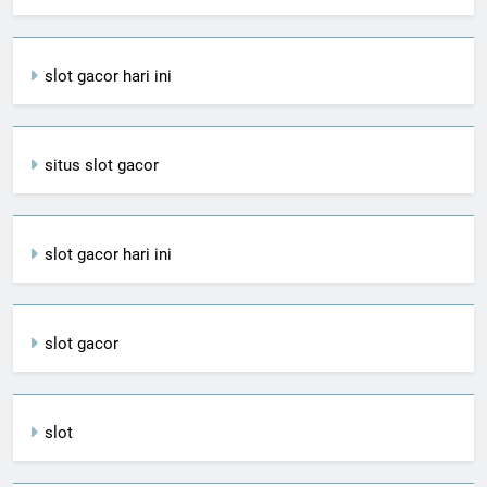
slot gacor hari ini
situs slot gacor
slot gacor hari ini
slot gacor
slot