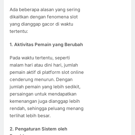
Ada beberapa alasan yang sering
dikaitkan dengan fenomena slot
yang dianggap gacor di waktu
tertentu:
1. Aktivitas Pemain yang Berubah
Pada waktu tertentu, seperti
malam hari atau dini hari, jumlah
pemain aktif di platform slot online
cenderung menurun. Dengan
jumlah pemain yang lebih sedikit,
persaingan untuk mendapatkan
kemenangan juga dianggap lebih
rendah, sehingga peluang menang
terlihat lebih besar.
2. Pengaturan Sistem oleh