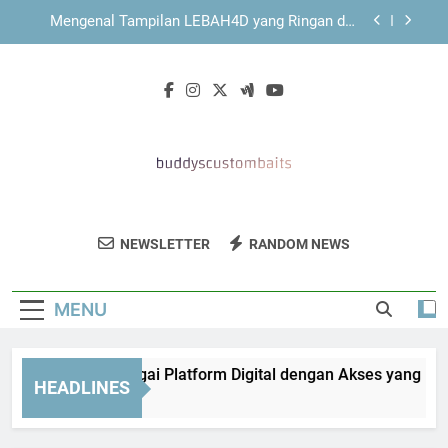
Skip
Mengenal Sistem Navigasi KAYA787 yang
to
Sederhana dan Terarah
content
KAYA787 dengan Struktur Navigasi yang
Mendukung Kenyamanan Pengguna
EDWINSLOT sebagai Platform Digital dengan
Akses yang Lebih Terarah
Mengenal Tampilan LEBAH4D yang Ringan dan
Mudah Dipahami
Mengenal Sistem Navigasi KAYA787 yang
Sederhana dan Terarah
Buddy's Custom
Dapatkan Umpan Ikan Dan Aksesori
KAYA787 dengan Struktur Navigasi yang
NEWSLETTER
RANDOM NEWS
Baits
Mendukung Kenyamanan Pengguna
Memancing Terbaik Di Buddy’s Custom
Baits. Untuk Hasil Memancing Yang
MENU
Maksimal.
WINSLOT sebagai Platform Digital dengan Akses yang Lebih 
HEADLINES
Weeks Ago