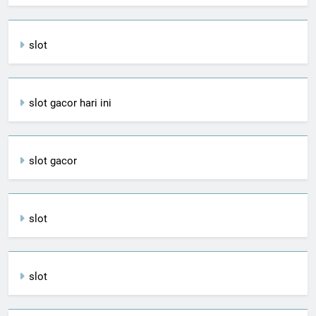
slot
slot gacor hari ini
slot gacor
slot
slot