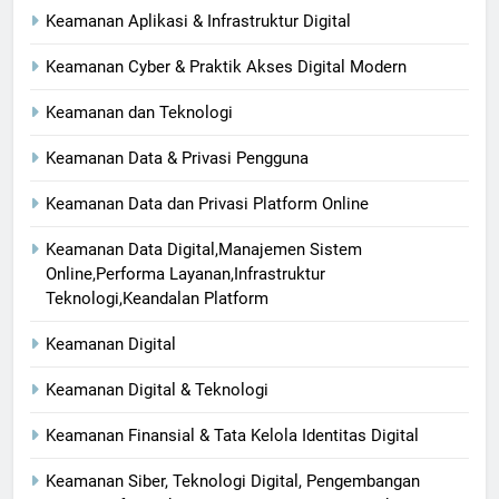
Keamanan Aplikasi & Infrastruktur Digital
Keamanan Cyber & Praktik Akses Digital Modern
Keamanan dan Teknologi
Keamanan Data & Privasi Pengguna
Keamanan Data dan Privasi Platform Online
Keamanan Data Digital,Manajemen Sistem
Online,Performa Layanan,Infrastruktur
Teknologi,Keandalan Platform
Keamanan Digital
Keamanan Digital & Teknologi
Keamanan Finansial & Tata Kelola Identitas Digital
Keamanan Siber, Teknologi Digital, Pengembangan