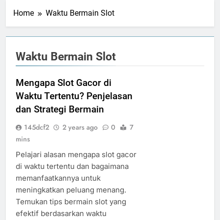
Home
Waktu Bermain Slot
Waktu Bermain Slot
Mengapa Slot Gacor di
Waktu Tertentu? Penjelasan
dan Strategi Bermain
145dcf2
2 years ago
0
7
mins
Pelajari alasan mengapa slot gacor
di waktu tertentu dan bagaimana
memanfaatkannya untuk
meningkatkan peluang menang.
Temukan tips bermain slot yang
efektif berdasarkan waktu