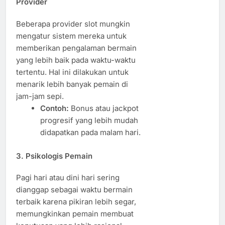
Provider
Beberapa provider slot mungkin
mengatur sistem mereka untuk
memberikan pengalaman bermain
yang lebih baik pada waktu-waktu
tertentu. Hal ini dilakukan untuk
menarik lebih banyak pemain di
jam-jam sepi.
Contoh:
Bonus atau jackpot
progresif yang lebih mudah
didapatkan pada malam hari.
3. Psikologis Pemain
Pagi hari atau dini hari sering
dianggap sebagai waktu bermain
terbaik karena pikiran lebih segar,
memungkinkan pemain membuat