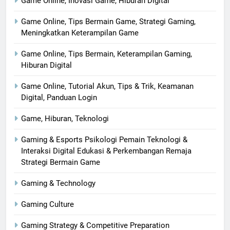
Game Online, Inovasi Game, Hiburan Digital
Game Online, Tips Bermain Game, Strategi Gaming,
Meningkatkan Keterampilan Game
Game Online, Tips Bermain, Keterampilan Gaming,
Hiburan Digital
Game Online, Tutorial Akun, Tips & Trik, Keamanan
Digital, Panduan Login
Game, Hiburan, Teknologi
Gaming & Esports Psikologi Pemain Teknologi &
Interaksi Digital Edukasi & Perkembangan Remaja
Strategi Bermain Game
Gaming & Technology
Gaming Culture
Gaming Strategy & Competitive Preparation