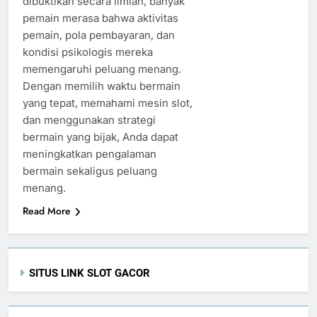
dibuktikan secara ilmiah, banyak
pemain merasa bahwa aktivitas
pemain, pola pembayaran, dan
kondisi psikologis mereka
memengaruhi peluang menang.
Dengan memilih waktu bermain
yang tepat, memahami mesin slot,
dan menggunakan strategi
bermain yang bijak, Anda dapat
meningkatkan pengalaman
bermain sekaligus peluang
menang.
Read More
SITUS LINK SLOT GACOR