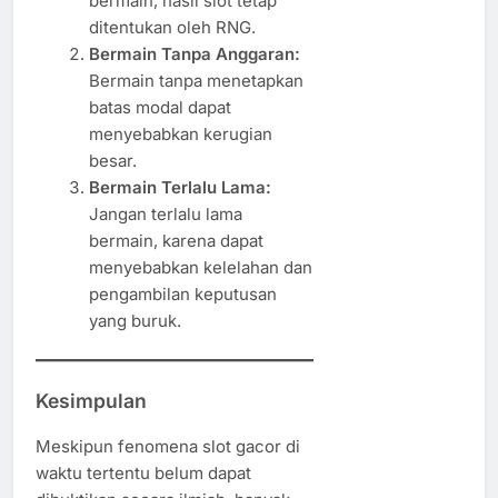
bermain, hasil slot tetap
ditentukan oleh RNG.
Bermain Tanpa Anggaran:
Bermain tanpa menetapkan
batas modal dapat
menyebabkan kerugian
besar.
Bermain Terlalu Lama:
Jangan terlalu lama
bermain, karena dapat
menyebabkan kelelahan dan
pengambilan keputusan
yang buruk.
Kesimpulan
Meskipun fenomena slot gacor di
waktu tertentu belum dapat