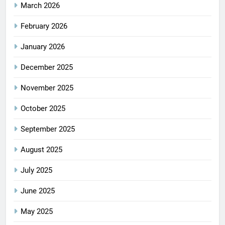
March 2026
February 2026
January 2026
December 2025
November 2025
October 2025
September 2025
August 2025
July 2025
June 2025
May 2025