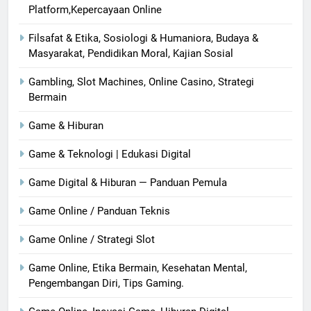
Platform,Kepercayaan Online
Filsafat & Etika, Sosiologi & Humaniora, Budaya &
Masyarakat, Pendidikan Moral, Kajian Sosial
Gambling, Slot Machines, Online Casino, Strategi
Bermain
Game & Hiburan
Game & Teknologi | Edukasi Digital
Game Digital & Hiburan — Panduan Pemula
Game Online / Panduan Teknis
Game Online / Strategi Slot
Game Online, Etika Bermain, Kesehatan Mental,
Pengembangan Diri, Tips Gaming.