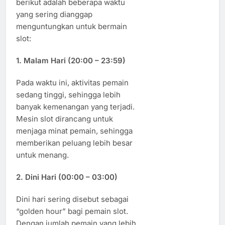
berikut adalah beberapa waktu
yang sering dianggap
menguntungkan untuk bermain
slot:
1. Malam Hari (20:00 – 23:59)
Pada waktu ini, aktivitas pemain
sedang tinggi, sehingga lebih
banyak kemenangan yang terjadi.
Mesin slot dirancang untuk
menjaga minat pemain, sehingga
memberikan peluang lebih besar
untuk menang.
2. Dini Hari (00:00 – 03:00)
Dini hari sering disebut sebagai
“golden hour” bagi pemain slot.
Dengan jumlah pemain yang lebih