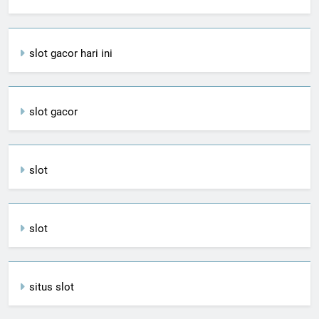
slot gacor hari ini
slot gacor
slot
slot
situs slot