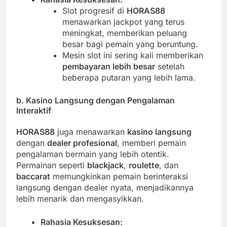
Slot progresif di
HORAS88
menawarkan jackpot yang terus
meningkat, memberikan peluang
besar bagi pemain yang beruntung.
Mesin slot ini sering kali memberikan
pembayaran lebih besar
setelah
beberapa putaran yang lebih lama.
b. Kasino Langsung dengan Pengalaman
Interaktif
HORAS88
juga menawarkan
kasino langsung
dengan
dealer profesional
, memberi pemain
pengalaman bermain yang lebih otentik.
Permainan seperti
blackjack
,
roulette
, dan
baccarat
memungkinkan pemain berinteraksi
langsung dengan dealer nyata, menjadikannya
lebih menarik dan mengasyikkan.
Rahasia Kesuksesan: