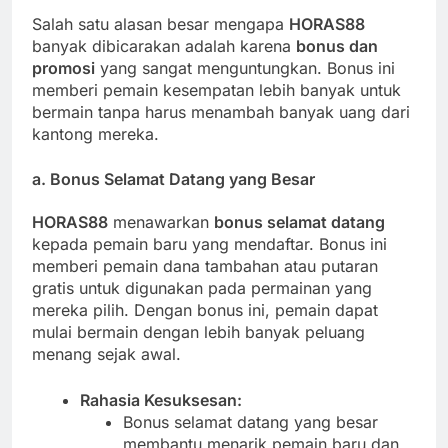
Salah satu alasan besar mengapa
HORAS88
banyak dibicarakan adalah karena
bonus dan
promosi
yang sangat menguntungkan. Bonus ini
memberi pemain kesempatan lebih banyak untuk
bermain tanpa harus menambah banyak uang dari
kantong mereka.
a. Bonus Selamat Datang yang Besar
HORAS88
menawarkan
bonus selamat datang
kepada pemain baru yang mendaftar. Bonus ini
memberi pemain dana tambahan atau putaran
gratis untuk digunakan pada permainan yang
mereka pilih. Dengan bonus ini, pemain dapat
mulai bermain dengan lebih banyak peluang
menang sejak awal.
Rahasia Kesuksesan:
Bonus selamat datang yang besar
membantu menarik pemain baru dan