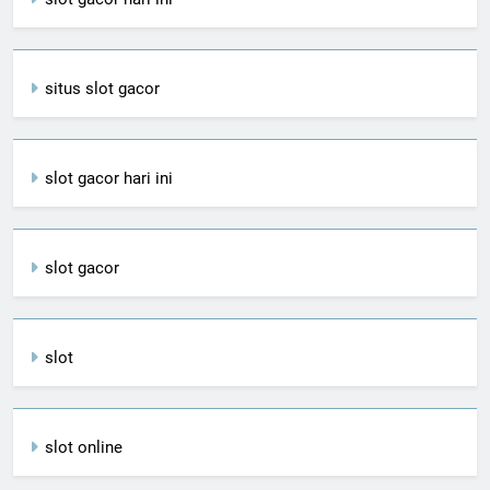
situs slot gacor
slot gacor hari ini
slot gacor
slot
slot online