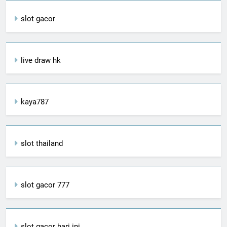
slot gacor
live draw hk
kaya787
slot thailand
slot gacor 777
slot gacor hari ini