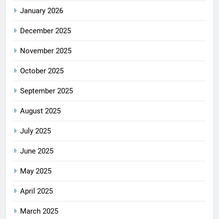
January 2026
December 2025
November 2025
October 2025
September 2025
August 2025
July 2025
June 2025
May 2025
April 2025
March 2025