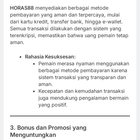
HORAS88
menyediakan berbagai metode
pembayaran yang aman dan terpercaya, mulai
dari kartu kredit, transfer bank, hingga e-wallet.
Semua transaksi dilakukan dengan sistem yang
terenkripsi, memastikan bahwa uang pemain tetap
aman.
Rahasia Kesuksesan:
Pemain merasa nyaman menggunakan
berbagai metode pembayaran karena
sistem transaksi yang transparan dan
aman.
Kecepatan dan kemudahan transaksi
juga mendukung pengalaman bermain
yang positif.
3. Bonus dan Promosi yang
Menguntungkan