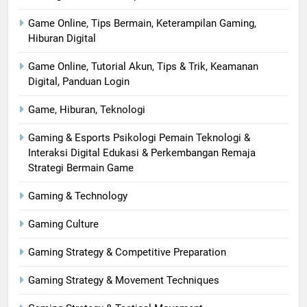
Game Online, Tips Bermain, Keterampilan Gaming,
Hiburan Digital
Game Online, Tutorial Akun, Tips & Trik, Keamanan
Digital, Panduan Login
Game, Hiburan, Teknologi
Gaming & Esports Psikologi Pemain Teknologi &
Interaksi Digital Edukasi & Perkembangan Remaja
Strategi Bermain Game
Gaming & Technology
Gaming Culture
Gaming Strategy & Competitive Preparation
Gaming Strategy & Movement Techniques