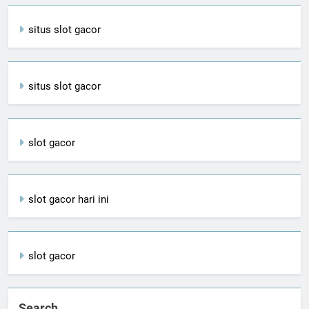
situs slot gacor
situs slot gacor
slot gacor
slot gacor hari ini
slot gacor
Search