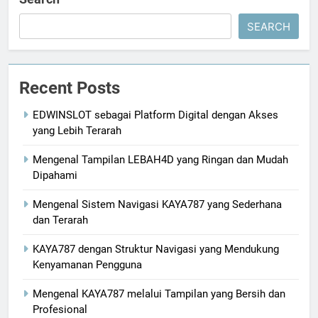
SEARCH
Recent Posts
EDWINSLOT sebagai Platform Digital dengan Akses
yang Lebih Terarah
Mengenal Tampilan LEBAH4D yang Ringan dan Mudah
Dipahami
Mengenal Sistem Navigasi KAYA787 yang Sederhana
dan Terarah
KAYA787 dengan Struktur Navigasi yang Mendukung
Kenyamanan Pengguna
Mengenal KAYA787 melalui Tampilan yang Bersih dan
Profesional