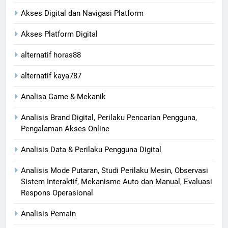
Akses Digital dan Navigasi Platform
Akses Platform Digital
alternatif horas88
alternatif kaya787
Analisa Game & Mekanik
Analisis Brand Digital, Perilaku Pencarian Pengguna,
Pengalaman Akses Online
Analisis Data & Perilaku Pengguna Digital
Analisis Mode Putaran, Studi Perilaku Mesin, Observasi
Sistem Interaktif, Mekanisme Auto dan Manual, Evaluasi
Respons Operasional
Analisis Pemain