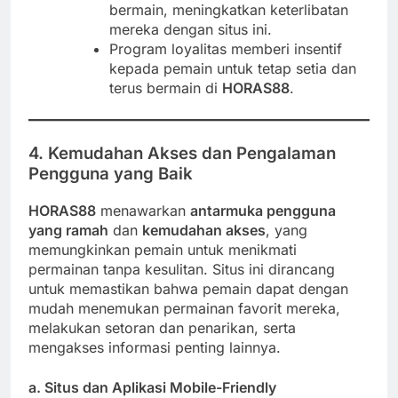
bermain, meningkatkan keterlibatan
mereka dengan situs ini.
Program loyalitas memberi insentif
kepada pemain untuk tetap setia dan
terus bermain di
HORAS88
.
4. Kemudahan Akses dan Pengalaman
Pengguna yang Baik
HORAS88
menawarkan
antarmuka pengguna
yang ramah
dan
kemudahan akses
, yang
memungkinkan pemain untuk menikmati
permainan tanpa kesulitan. Situs ini dirancang
untuk memastikan bahwa pemain dapat dengan
mudah menemukan permainan favorit mereka,
melakukan setoran dan penarikan, serta
mengakses informasi penting lainnya.
a. Situs dan Aplikasi Mobile-Friendly