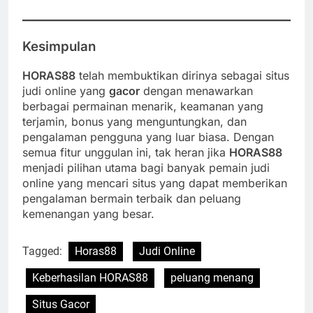
Kesimpulan
HORAS88
telah membuktikan dirinya sebagai situs
judi online yang
gacor
dengan menawarkan
berbagai permainan menarik, keamanan yang
terjamin, bonus yang menguntungkan, dan
pengalaman pengguna yang luar biasa. Dengan
semua fitur unggulan ini, tak heran jika
HORAS88
menjadi pilihan utama bagi banyak pemain judi
online yang mencari situs yang dapat memberikan
pengalaman bermain terbaik dan peluang
kemenangan yang besar.
Tagged:
Horas88
Judi Online
Keberhasilan HORAS88
peluang menang
Situs Gacor