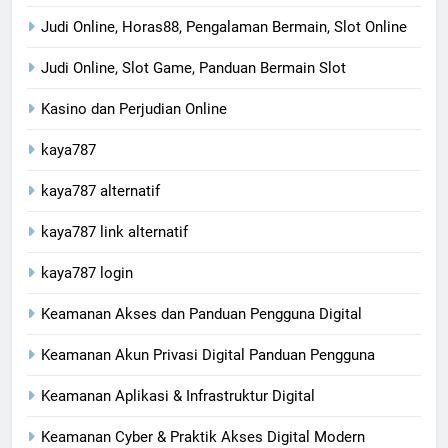
Judi Online, Horas88, Pengalaman Bermain, Slot Online
Judi Online, Slot Game, Panduan Bermain Slot
Kasino dan Perjudian Online
kaya787
kaya787 alternatif
kaya787 link alternatif
kaya787 login
Keamanan Akses dan Panduan Pengguna Digital
Keamanan Akun Privasi Digital Panduan Pengguna
Keamanan Aplikasi & Infrastruktur Digital
Keamanan Cyber & Praktik Akses Digital Modern