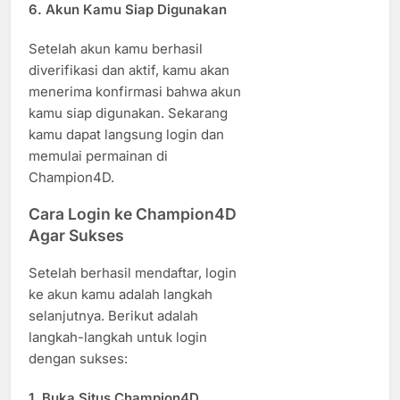
6.
Akun Kamu Siap Digunakan
Setelah akun kamu berhasil
diverifikasi dan aktif, kamu akan
menerima konfirmasi bahwa akun
kamu siap digunakan. Sekarang
kamu dapat langsung login dan
memulai permainan di
Champion4D.
Cara Login ke Champion4D
Agar Sukses
Setelah berhasil mendaftar, login
ke akun kamu adalah langkah
selanjutnya. Berikut adalah
langkah-langkah untuk login
dengan sukses:
1.
Buka Situs Champion4D