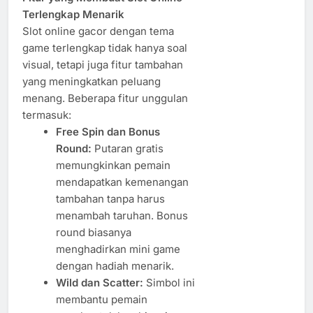
Terlengkap Menarik
Slot online gacor dengan tema
game terlengkap tidak hanya soal
visual, tetapi juga fitur tambahan
yang meningkatkan peluang
menang. Beberapa fitur unggulan
termasuk:
Free Spin dan Bonus
Round:
Putaran gratis
memungkinkan pemain
mendapatkan kemenangan
tambahan tanpa harus
menambah taruhan. Bonus
round biasanya
menghadirkan mini game
dengan hadiah menarik.
Wild dan Scatter:
Simbol ini
membantu pemain