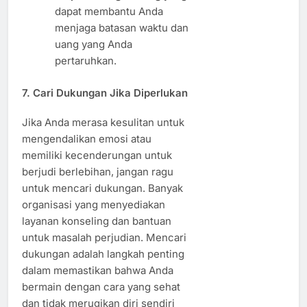
dapat membantu Anda
menjaga batasan waktu dan
uang yang Anda
pertaruhkan.
7.
Cari Dukungan Jika Diperlukan
Jika Anda merasa kesulitan untuk
mengendalikan emosi atau
memiliki kecenderungan untuk
berjudi berlebihan, jangan ragu
untuk mencari dukungan. Banyak
organisasi yang menyediakan
layanan konseling dan bantuan
untuk masalah perjudian. Mencari
dukungan adalah langkah penting
dalam memastikan bahwa Anda
bermain dengan cara yang sehat
dan tidak merugikan diri sendiri