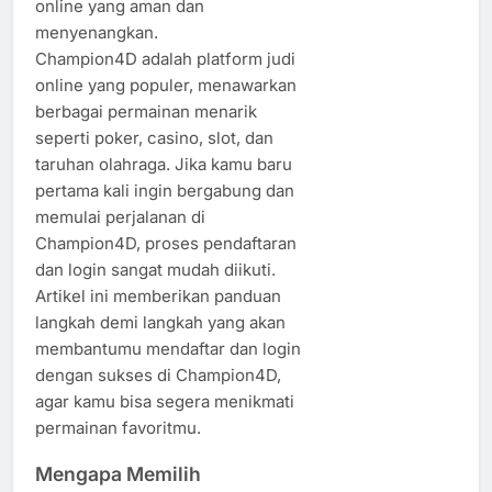
online yang aman dan
menyenangkan.
Champion4D adalah platform judi
online yang populer, menawarkan
berbagai permainan menarik
seperti poker, casino, slot, dan
taruhan olahraga. Jika kamu baru
pertama kali ingin bergabung dan
memulai perjalanan di
Champion4D, proses pendaftaran
dan login sangat mudah diikuti.
Artikel ini memberikan panduan
langkah demi langkah yang akan
membantumu mendaftar dan login
dengan sukses di Champion4D,
agar kamu bisa segera menikmati
permainan favoritmu.
Mengapa Memilih