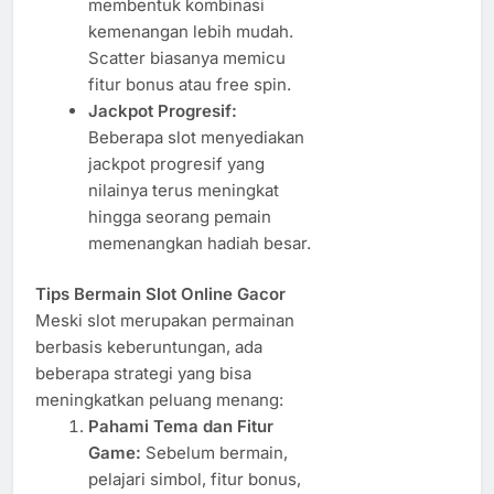
membentuk kombinasi
kemenangan lebih mudah.
Scatter biasanya memicu
fitur bonus atau free spin.
Jackpot Progresif:
Beberapa slot menyediakan
jackpot progresif yang
nilainya terus meningkat
hingga seorang pemain
memenangkan hadiah besar.
Tips Bermain Slot Online Gacor
Meski slot merupakan permainan
berbasis keberuntungan, ada
beberapa strategi yang bisa
meningkatkan peluang menang:
Pahami Tema dan Fitur
Game:
Sebelum bermain,
pelajari simbol, fitur bonus,