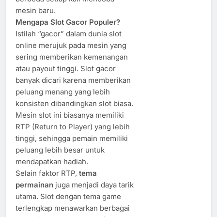
mesin baru.
Mengapa Slot Gacor Populer?
Istilah “gacor” dalam dunia slot
online merujuk pada mesin yang
sering memberikan kemenangan
atau payout tinggi. Slot gacor
banyak dicari karena memberikan
peluang menang yang lebih
konsisten dibandingkan slot biasa.
Mesin slot ini biasanya memiliki
RTP (Return to Player) yang lebih
tinggi, sehingga pemain memiliki
peluang lebih besar untuk
mendapatkan hadiah.
Selain faktor RTP,
tema
permainan
juga menjadi daya tarik
utama. Slot dengan tema game
terlengkap menawarkan berbagai