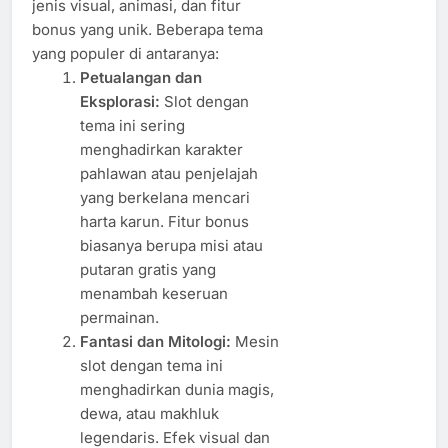
jenis visual, animasi, dan fitur
bonus yang unik. Beberapa tema
yang populer di antaranya:
Petualangan dan
Eksplorasi:
Slot dengan
tema ini sering
menghadirkan karakter
pahlawan atau penjelajah
yang berkelana mencari
harta karun. Fitur bonus
biasanya berupa misi atau
putaran gratis yang
menambah keseruan
permainan.
Fantasi dan Mitologi:
Mesin
slot dengan tema ini
menghadirkan dunia magis,
dewa, atau makhluk
legendaris. Efek visual dan