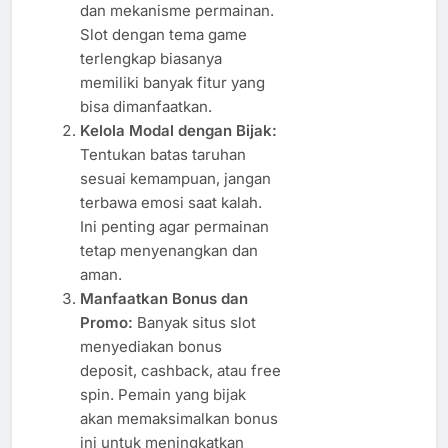
dan mekanisme permainan.
Slot dengan tema game
terlengkap biasanya
memiliki banyak fitur yang
bisa dimanfaatkan.
Kelola Modal dengan Bijak:
Tentukan batas taruhan
sesuai kemampuan, jangan
terbawa emosi saat kalah.
Ini penting agar permainan
tetap menyenangkan dan
aman.
Manfaatkan Bonus dan
Promo:
Banyak situs slot
menyediakan bonus
deposit, cashback, atau free
spin. Pemain yang bijak
akan memaksimalkan bonus
ini untuk meningkatkan