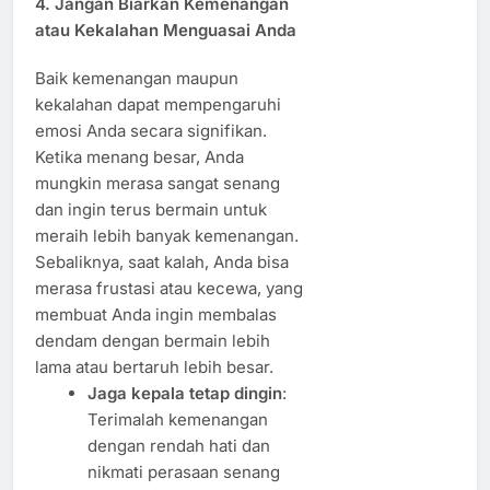
4.
Jangan Biarkan Kemenangan
atau Kekalahan Menguasai Anda
Baik kemenangan maupun
kekalahan dapat mempengaruhi
emosi Anda secara signifikan.
Ketika menang besar, Anda
mungkin merasa sangat senang
dan ingin terus bermain untuk
meraih lebih banyak kemenangan.
Sebaliknya, saat kalah, Anda bisa
merasa frustasi atau kecewa, yang
membuat Anda ingin membalas
dendam dengan bermain lebih
lama atau bertaruh lebih besar.
Jaga kepala tetap dingin
:
Terimalah kemenangan
dengan rendah hati dan
nikmati perasaan senang