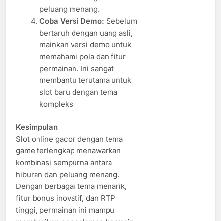
peluang menang.
Coba Versi Demo:
Sebelum
bertaruh dengan uang asli,
mainkan versi demo untuk
memahami pola dan fitur
permainan. Ini sangat
membantu terutama untuk
slot baru dengan tema
kompleks.
Kesimpulan
Slot online gacor dengan tema
game terlengkap menawarkan
kombinasi sempurna antara
hiburan dan peluang menang.
Dengan berbagai tema menarik,
fitur bonus inovatif, dan RTP
tinggi, permainan ini mampu