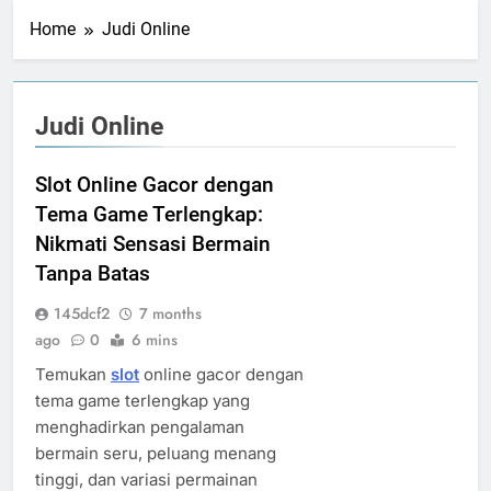
Home
Judi Online
Judi Online
Slot Online Gacor dengan
Tema Game Terlengkap:
Nikmati Sensasi Bermain
Tanpa Batas
145dcf2
7 months
ago
0
6 mins
Temukan
slot
online gacor dengan
tema game terlengkap yang
menghadirkan pengalaman
bermain seru, peluang menang
tinggi, dan variasi permainan