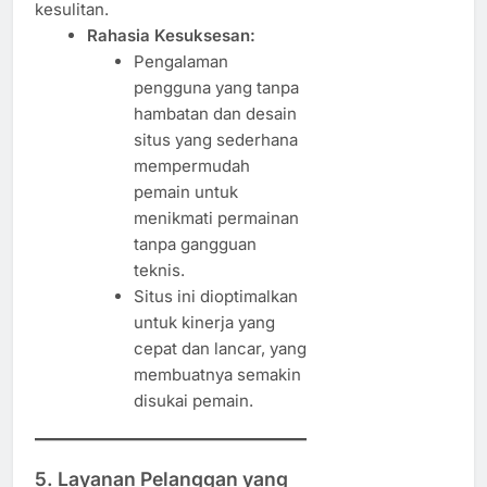
kesulitan.
Rahasia Kesuksesan:
Pengalaman
pengguna yang tanpa
hambatan dan desain
situs yang sederhana
mempermudah
pemain untuk
menikmati permainan
tanpa gangguan
teknis.
Situs ini dioptimalkan
untuk kinerja yang
cepat dan lancar, yang
membuatnya semakin
disukai pemain.
5. Layanan Pelanggan yang