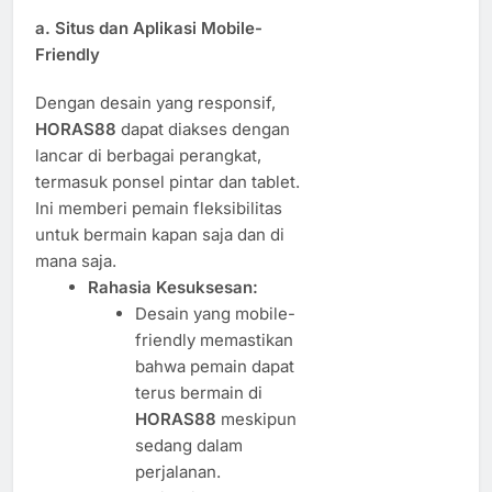
a. Situs dan Aplikasi Mobile-
Friendly
Dengan desain yang responsif,
HORAS88
dapat diakses dengan
lancar di berbagai perangkat,
termasuk ponsel pintar dan tablet.
Ini memberi pemain fleksibilitas
untuk bermain kapan saja dan di
mana saja.
Rahasia Kesuksesan:
Desain yang mobile-
friendly memastikan
bahwa pemain dapat
terus bermain di
HORAS88
meskipun
sedang dalam
perjalanan.