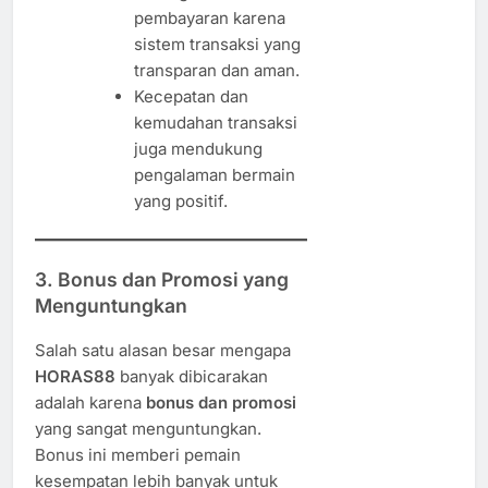
pembayaran karena
sistem transaksi yang
transparan dan aman.
Kecepatan dan
kemudahan transaksi
juga mendukung
pengalaman bermain
yang positif.
3. Bonus dan Promosi yang
Menguntungkan
Salah satu alasan besar mengapa
HORAS88
banyak dibicarakan
adalah karena
bonus dan promosi
yang sangat menguntungkan.
Bonus ini memberi pemain
kesempatan lebih banyak untuk