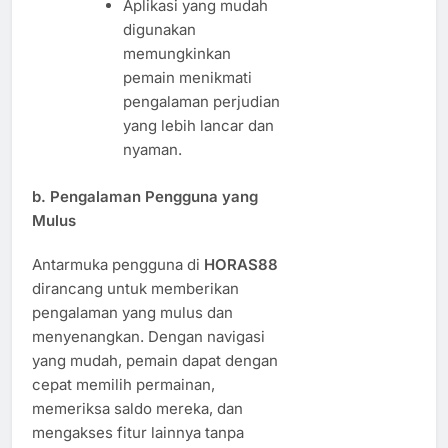
Aplikasi yang mudah
digunakan
memungkinkan
pemain menikmati
pengalaman perjudian
yang lebih lancar dan
nyaman.
b. Pengalaman Pengguna yang
Mulus
Antarmuka pengguna di
HORAS88
dirancang untuk memberikan
pengalaman yang mulus dan
menyenangkan. Dengan navigasi
yang mudah, pemain dapat dengan
cepat memilih permainan,
memeriksa saldo mereka, dan
mengakses fitur lainnya tanpa