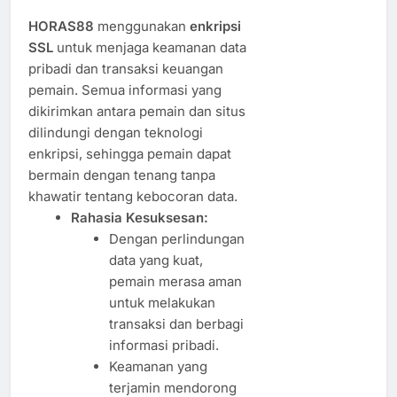
HORAS88
menggunakan
enkripsi
SSL
untuk menjaga keamanan data
pribadi dan transaksi keuangan
pemain. Semua informasi yang
dikirimkan antara pemain dan situs
dilindungi dengan teknologi
enkripsi, sehingga pemain dapat
bermain dengan tenang tanpa
khawatir tentang kebocoran data.
Rahasia Kesuksesan:
Dengan perlindungan
data yang kuat,
pemain merasa aman
untuk melakukan
transaksi dan berbagi
informasi pribadi.
Keamanan yang
terjamin mendorong