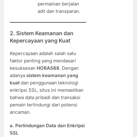
permainan berjalan
adil dan transparan.
2. Sistem Keamanan dan
Kepercayaan yang Kuat
Kepercayaan adalah salah satu
faktor penting yang mendasari
kesuksesan
HORAS88
. Dengan
adanya
sistem keamanan yang
kuat
dan penggunaan teknologi
enkripsi SSL, situs ini memastikan
bahwa data pribadi dan transaksi
pemain terlindungi dari potensi
ancaman.
a. Perlindungan Data dan Enkripsi
SSL