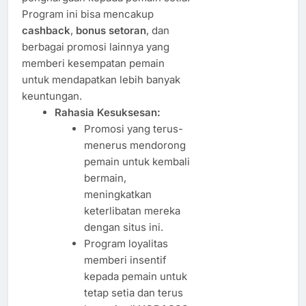
Program ini bisa mencakup
cashback
,
bonus setoran
, dan
berbagai promosi lainnya yang
memberi kesempatan pemain
untuk mendapatkan lebih banyak
keuntungan.
Rahasia Kesuksesan:
Promosi yang terus-
menerus mendorong
pemain untuk kembali
bermain,
meningkatkan
keterlibatan mereka
dengan situs ini.
Program loyalitas
memberi insentif
kepada pemain untuk
tetap setia dan terus