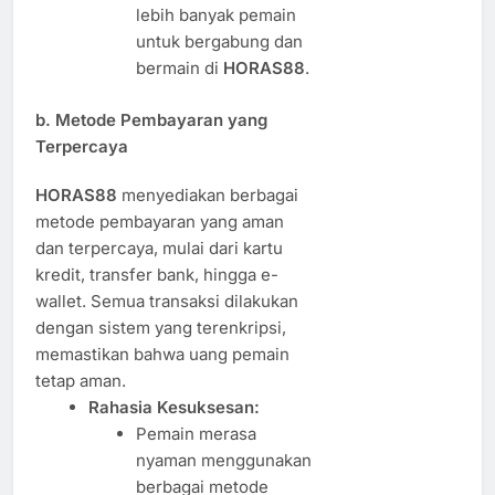
lebih banyak pemain
untuk bergabung dan
bermain di
HORAS88
.
b. Metode Pembayaran yang
Terpercaya
HORAS88
menyediakan berbagai
metode pembayaran yang aman
dan terpercaya, mulai dari kartu
kredit, transfer bank, hingga e-
wallet. Semua transaksi dilakukan
dengan sistem yang terenkripsi,
memastikan bahwa uang pemain
tetap aman.
Rahasia Kesuksesan:
Pemain merasa
nyaman menggunakan
berbagai metode