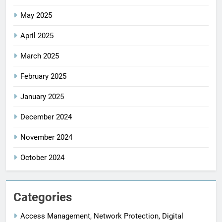
May 2025
April 2025
March 2025
February 2025
January 2025
December 2024
November 2024
October 2024
Categories
Access Management, Network Protection, Digital