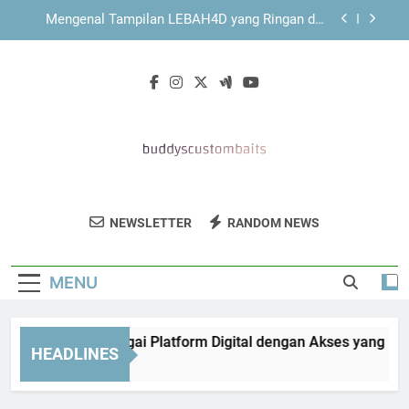
Skip
Mengenal Sistem Navigasi KAYA787 yang
to
Sederhana dan Terarah
content
KAYA787 dengan Struktur Navigasi yang
Mendukung Kenyamanan Pengguna
EDWINSLOT sebagai Platform Digital dengan
Akses yang Lebih Terarah
Mengenal Tampilan LEBAH4D yang Ringan dan
Mudah Dipahami
Mengenal Sistem Navigasi KAYA787 yang
Sederhana dan Terarah
Buddy's Custom
Dapatkan Umpan Ikan Dan Aksesori
KAYA787 dengan Struktur Navigasi yang
NEWSLETTER
RANDOM NEWS
Baits
Mendukung Kenyamanan Pengguna
Memancing Terbaik Di Buddy’s Custom
Baits. Untuk Hasil Memancing Yang
MENU
Maksimal.
WINSLOT sebagai Platform Digital dengan Akses yang Lebih 
HEADLINES
Weeks Ago