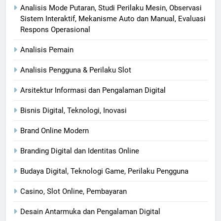
Analisis Mode Putaran, Studi Perilaku Mesin, Observasi
Sistem Interaktif, Mekanisme Auto dan Manual, Evaluasi
Respons Operasional
Analisis Pemain
Analisis Pengguna & Perilaku Slot
Arsitektur Informasi dan Pengalaman Digital
Bisnis Digital, Teknologi, Inovasi​
Brand Online Modern
Branding Digital dan Identitas Online
Budaya Digital, Teknologi Game, Perilaku Pengguna
Casino, Slot Online, Pembayaran
Desain Antarmuka dan Pengalaman Digital