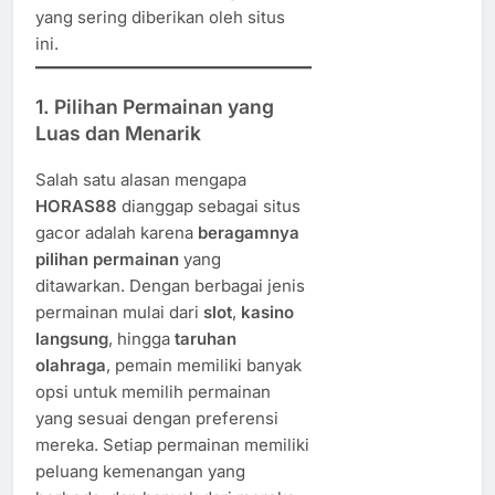
yang sering diberikan oleh situs
ini.
1. Pilihan Permainan yang
Luas dan Menarik
Salah satu alasan mengapa
HORAS88
dianggap sebagai situs
gacor adalah karena
beragamnya
pilihan permainan
yang
ditawarkan. Dengan berbagai jenis
permainan mulai dari
slot
,
kasino
langsung
, hingga
taruhan
olahraga
, pemain memiliki banyak
opsi untuk memilih permainan
yang sesuai dengan preferensi
mereka. Setiap permainan memiliki
peluang kemenangan yang