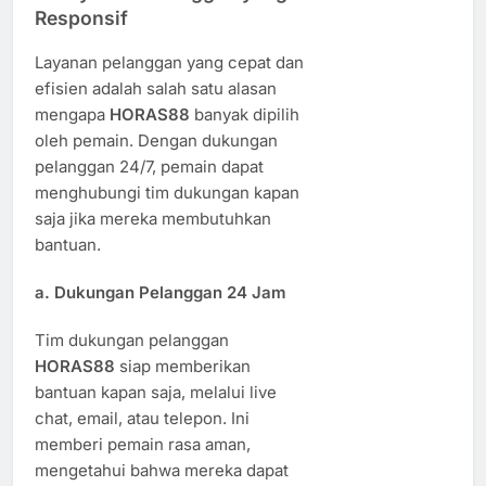
Responsif
Layanan pelanggan yang cepat dan
efisien adalah salah satu alasan
mengapa
HORAS88
banyak dipilih
oleh pemain. Dengan dukungan
pelanggan 24/7, pemain dapat
menghubungi tim dukungan kapan
saja jika mereka membutuhkan
bantuan.
a. Dukungan Pelanggan 24 Jam
Tim dukungan pelanggan
HORAS88
siap memberikan
bantuan kapan saja, melalui live
chat, email, atau telepon. Ini
memberi pemain rasa aman,
mengetahui bahwa mereka dapat