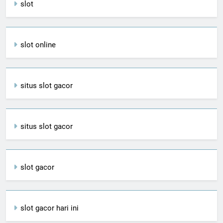
slot
slot online
situs slot gacor
situs slot gacor
slot gacor
slot gacor hari ini