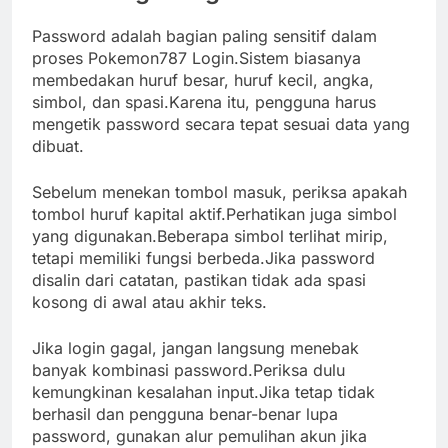
Password adalah bagian paling sensitif dalam
proses Pokemon787 Login.Sistem biasanya
membedakan huruf besar, huruf kecil, angka,
simbol, dan spasi.Karena itu, pengguna harus
mengetik password secara tepat sesuai data yang
dibuat.
Sebelum menekan tombol masuk, periksa apakah
tombol huruf kapital aktif.Perhatikan juga simbol
yang digunakan.Beberapa simbol terlihat mirip,
tetapi memiliki fungsi berbeda.Jika password
disalin dari catatan, pastikan tidak ada spasi
kosong di awal atau akhir teks.
Jika login gagal, jangan langsung menebak
banyak kombinasi password.Periksa dulu
kemungkinan kesalahan input.Jika tetap tidak
berhasil dan pengguna benar-benar lupa
password, gunakan alur pemulihan akun jika