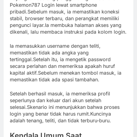
Pokemon787 Login lewat smartphone
pribadi.Sebelum masuk, ia memastikan koneksi
stabil, browser terbaru, dan perangkat memiliki
pengunci layar.Ia membuka halaman akses yang
dikenali, lalu membaca instruksi pada kolom login.
Ia memasukkan username dengan teliti,
memastikan tidak ada angka yang
tertinggal.Setelah itu, ia mengetik password
secara perlahan dan memeriksa apakah huruf
kapital aktif.Sebelum menekan tombol masuk, ia
memastikan tidak ada spasi tambahan.
Setelah berhasil masuk, ia memeriksa profil
seperlunya dan keluar dari akun setelah
selesai.Skenario ini menunjukkan bahwa proses
login yang benar tidak harus rumit.Kuncinya
adalah tenang, teliti, dan tidak terburu-buru.
Kendala Umum Saat