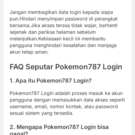
Jangan membagikan data login kepada siapa
pun.Hindari menyimpan password di perangkat
bersama.Jika akses terasa tidak wajar, berhenti
sejenak dan periksa halaman sebelum
melanjutkan.Kebiasaan kecil ini membantu
pengguna menghindari kesalahan dan menjaga
akun tetap aman.
FAQ Seputar Pokemon787 Login
1. Apa itu Pokemon787 Login?
Pokemon787 Login adalah proses masuk ke akun
pengguna dengan memasukkan data akses seperti
username, email, nomor kontak, atau password
sesuai sistem yang tersedia.
2. Mengapa Pokemon787 Login bisa
gagal?