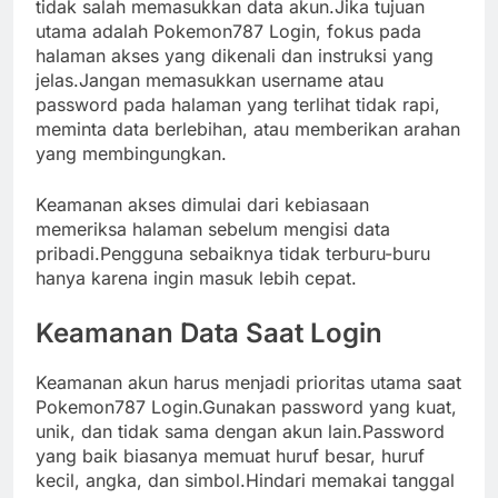
tidak salah memasukkan data akun.Jika tujuan
utama adalah Pokemon787 Login, fokus pada
halaman akses yang dikenali dan instruksi yang
jelas.Jangan memasukkan username atau
password pada halaman yang terlihat tidak rapi,
meminta data berlebihan, atau memberikan arahan
yang membingungkan.
Keamanan akses dimulai dari kebiasaan
memeriksa halaman sebelum mengisi data
pribadi.Pengguna sebaiknya tidak terburu-buru
hanya karena ingin masuk lebih cepat.
Keamanan Data Saat Login
Keamanan akun harus menjadi prioritas utama saat
Pokemon787 Login.Gunakan password yang kuat,
unik, dan tidak sama dengan akun lain.Password
yang baik biasanya memuat huruf besar, huruf
kecil, angka, dan simbol.Hindari memakai tanggal