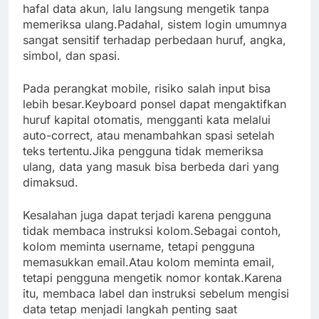
hafal data akun, lalu langsung mengetik tanpa
memeriksa ulang.Padahal, sistem login umumnya
sangat sensitif terhadap perbedaan huruf, angka,
simbol, dan spasi.
Pada perangkat mobile, risiko salah input bisa
lebih besar.Keyboard ponsel dapat mengaktifkan
huruf kapital otomatis, mengganti kata melalui
auto-correct, atau menambahkan spasi setelah
teks tertentu.Jika pengguna tidak memeriksa
ulang, data yang masuk bisa berbeda dari yang
dimaksud.
Kesalahan juga dapat terjadi karena pengguna
tidak membaca instruksi kolom.Sebagai contoh,
kolom meminta username, tetapi pengguna
memasukkan email.Atau kolom meminta email,
tetapi pengguna mengetik nomor kontak.Karena
itu, membaca label dan instruksi sebelum mengisi
data tetap menjadi langkah penting saat