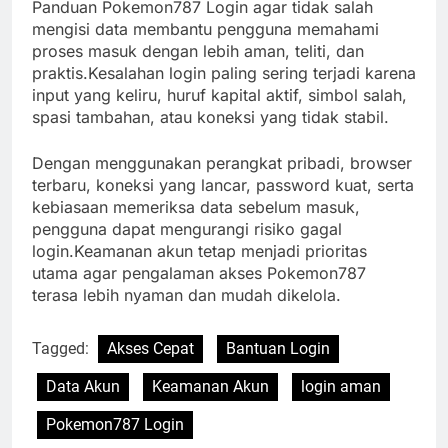
Panduan Pokemon787 Login agar tidak salah
mengisi data membantu pengguna memahami
proses masuk dengan lebih aman, teliti, dan
praktis.Kesalahan login paling sering terjadi karena
input yang keliru, huruf kapital aktif, simbol salah,
spasi tambahan, atau koneksi yang tidak stabil.
Dengan menggunakan perangkat pribadi, browser
terbaru, koneksi yang lancar, password kuat, serta
kebiasaan memeriksa data sebelum masuk,
pengguna dapat mengurangi risiko gagal
login.Keamanan akun tetap menjadi prioritas
utama agar pengalaman akses Pokemon787
terasa lebih nyaman dan mudah dikelola.
Tagged:
Akses Cepat
Bantuan Login
Data Akun
Keamanan Akun
login aman
Pokemon787 Login