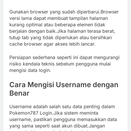
Gunakan browser yang sudah diperbarui.Browser
versi lama dapat membuat tampilan halaman
kurang optimal atau beberapa elemen tidak
berjalan dengan baik.Jika halaman terasa berat,
tutup tab yang tidak diperlukan atau bersihkan
cache browser agar akses lebih lancar.
Persiapan sederhana seperti ini dapat mengurangi
risiko kendala teknis sebelum pengguna mulai
mengisi data login.
Cara Mengisi Username dengan
Benar
Username adalah salah satu data penting dalam
Pokemon787 Login.Jika sistem meminta
username, pastikan pengguna memasukkan data
yang sama seperti saat akun dibuat.Jangan