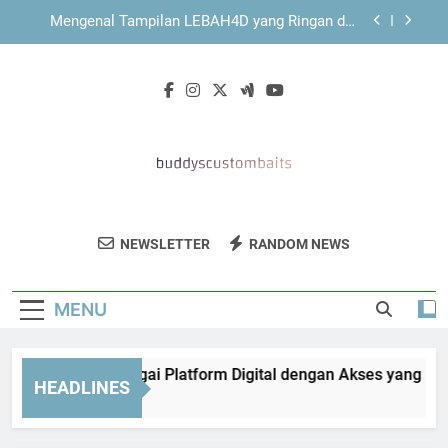
Skip
Mengenal Sistem Navigasi KAYA787 yang
to
Sederhana dan Terarah
content
KAYA787 dengan Struktur Navigasi yang
Mendukung Kenyamanan Pengguna
EDWINSLOT sebagai Platform Digital dengan
Akses yang Lebih Terarah
Mengenal Tampilan LEBAH4D yang Ringan dan
Mudah Dipahami
Mengenal Sistem Navigasi KAYA787 yang
Sederhana dan Terarah
Buddy's Custom
Dapatkan Umpan Ikan Dan Aksesori
KAYA787 dengan Struktur Navigasi yang
NEWSLETTER
RANDOM NEWS
Baits
Mendukung Kenyamanan Pengguna
Memancing Terbaik Di Buddy’s Custom
Baits. Untuk Hasil Memancing Yang
MENU
Maksimal.
WINSLOT sebagai Platform Digital dengan Akses yang Lebih 
HEADLINES
Weeks Ago