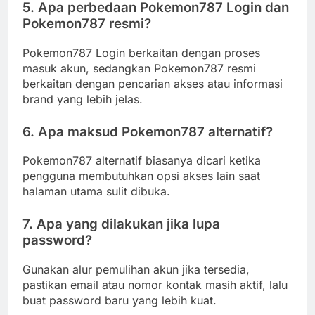
5. Apa perbedaan Pokemon787 Login dan
Pokemon787 resmi?
Pokemon787 Login berkaitan dengan proses
masuk akun, sedangkan Pokemon787 resmi
berkaitan dengan pencarian akses atau informasi
brand yang lebih jelas.
6. Apa maksud Pokemon787 alternatif?
Pokemon787 alternatif biasanya dicari ketika
pengguna membutuhkan opsi akses lain saat
halaman utama sulit dibuka.
7. Apa yang dilakukan jika lupa
password?
Gunakan alur pemulihan akun jika tersedia,
pastikan email atau nomor kontak masih aktif, lalu
buat password baru yang lebih kuat.