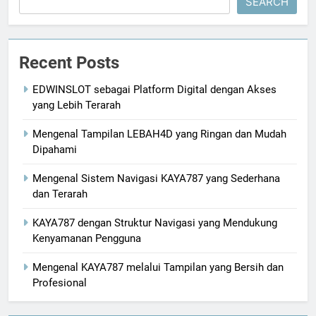
SEARCH
Recent Posts
EDWINSLOT sebagai Platform Digital dengan Akses
yang Lebih Terarah
Mengenal Tampilan LEBAH4D yang Ringan dan Mudah
Dipahami
Mengenal Sistem Navigasi KAYA787 yang Sederhana
dan Terarah
KAYA787 dengan Struktur Navigasi yang Mendukung
Kenyamanan Pengguna
Mengenal KAYA787 melalui Tampilan yang Bersih dan
Profesional