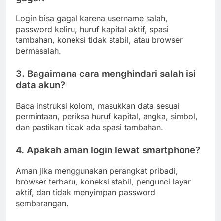
Login bisa gagal karena username salah,
password keliru, huruf kapital aktif, spasi
tambahan, koneksi tidak stabil, atau browser
bermasalah.
3. Bagaimana cara menghindari salah isi
data akun?
Baca instruksi kolom, masukkan data sesuai
permintaan, periksa huruf kapital, angka, simbol,
dan pastikan tidak ada spasi tambahan.
4. Apakah aman login lewat smartphone?
Aman jika menggunakan perangkat pribadi,
browser terbaru, koneksi stabil, pengunci layar
aktif, dan tidak menyimpan password
sembarangan.