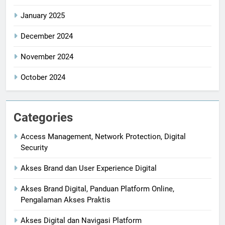
January 2025
December 2024
November 2024
October 2024
Categories
Access Management, Network Protection, Digital
Security
Akses Brand dan User Experience Digital
Akses Brand Digital, Panduan Platform Online,
Pengalaman Akses Praktis
Akses Digital dan Navigasi Platform