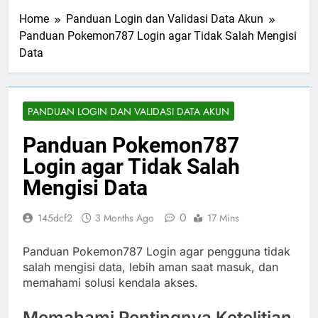
Home
Panduan Login dan Validasi Data Akun
Panduan Pokemon787 Login agar Tidak Salah Mengisi
Data
PANDUAN LOGIN DAN VALIDASI DATA AKUN
Panduan Pokemon787
Login agar Tidak Salah
Mengisi Data
0
145dcf2
3 Months Ago
17 Mins
Panduan Pokemon787 Login agar pengguna tidak
salah mengisi data, lebih aman saat masuk, dan
memahami solusi kendala akses.
Memahami Pentingnya Ketelitian