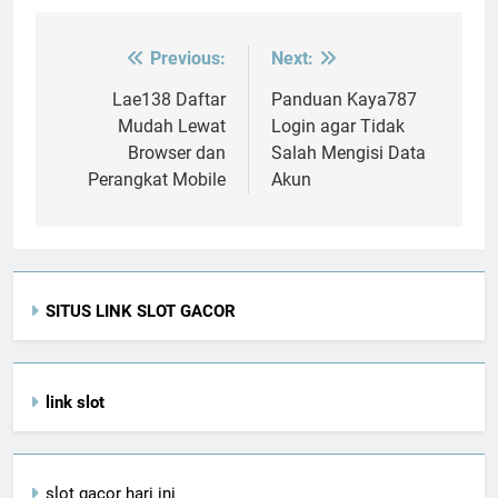
Previous:
Next:
Post
navigation
Lae138 Daftar
Panduan Kaya787
Mudah Lewat
Login agar Tidak
Browser dan
Salah Mengisi Data
Perangkat Mobile
Akun
SITUS LINK SLOT GACOR
link slot
slot gacor hari ini