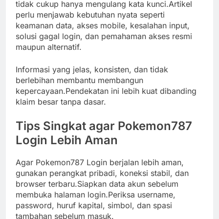
tidak cukup hanya mengulang kata kunci.Artikel
perlu menjawab kebutuhan nyata seperti
keamanan data, akses mobile, kesalahan input,
solusi gagal login, dan pemahaman akses resmi
maupun alternatif.
Informasi yang jelas, konsisten, dan tidak
berlebihan membantu membangun
kepercayaan.Pendekatan ini lebih kuat dibanding
klaim besar tanpa dasar.
Tips Singkat agar Pokemon787
Login Lebih Aman
Agar Pokemon787 Login berjalan lebih aman,
gunakan perangkat pribadi, koneksi stabil, dan
browser terbaru.Siapkan data akun sebelum
membuka halaman login.Periksa username,
password, huruf kapital, simbol, dan spasi
tambahan sebelum masuk.