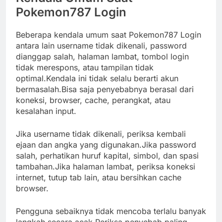
Pokemon787 Login
Beberapa kendala umum saat Pokemon787 Login
antara lain username tidak dikenali, password
dianggap salah, halaman lambat, tombol login
tidak merespons, atau tampilan tidak
optimal.Kendala ini tidak selalu berarti akun
bermasalah.Bisa saja penyebabnya berasal dari
koneksi, browser, cache, perangkat, atau
kesalahan input.
Jika username tidak dikenali, periksa kembali
ejaan dan angka yang digunakan.Jika password
salah, perhatikan huruf kapital, simbol, dan spasi
tambahan.Jika halaman lambat, periksa koneksi
internet, tutup tab lain, atau bersihkan cache
browser.
Pengguna sebaiknya tidak mencoba terlalu banyak