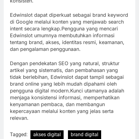
konsisten.
Edwinslot dapat diperkuat sebagai brand keyword
di Google melalui konten yang menjawab search
intent secara lengkap.Pengguna yang mencari
Edwinslot umumnya membutuhkan informasi
tentang brand, akses, identitas resmi, keamanan,
dan pengalaman penggunaan.
Dengan pendekatan SEO yang natural, struktur
artikel yang sistematis, dan pembahasan yang
tidak berlebihan, Edwinslot dapat tampil sebagai
brand online yang lebih mudah dipahami oleh
pengguna digital modern.Kunci utamanya adalah
menjaga konsistensi informasi, memperhatikan
kenyamanan pembaca, dan membangun
kepercayaan melalui konten yang jelas serta
relevan.
Tagged:
akses digital
brand digital