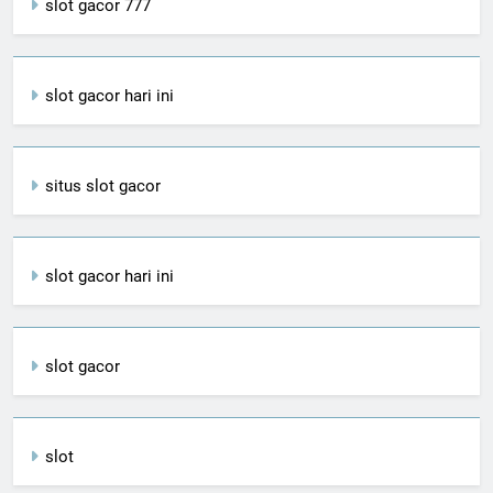
slot gacor 777
slot gacor hari ini
situs slot gacor
slot gacor hari ini
slot gacor
slot