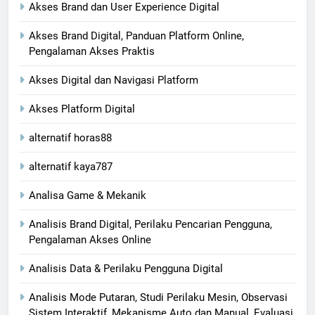
Akses Brand dan User Experience Digital
Akses Brand Digital, Panduan Platform Online,
Pengalaman Akses Praktis
Akses Digital dan Navigasi Platform
Akses Platform Digital
alternatif horas88
alternatif kaya787
Analisa Game & Mekanik
Analisis Brand Digital, Perilaku Pencarian Pengguna,
Pengalaman Akses Online
Analisis Data & Perilaku Pengguna Digital
Analisis Mode Putaran, Studi Perilaku Mesin, Observasi
Sistem Interaktif, Mekanisme Auto dan Manual, Evaluasi