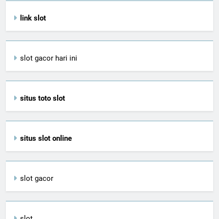
link slot
slot gacor hari ini
situs toto slot
situs slot online
slot gacor
slot