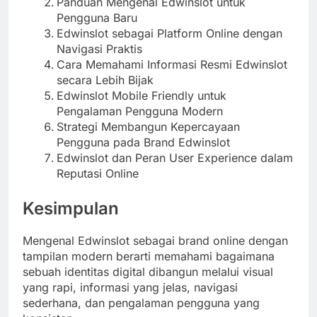
Panduan Mengenal Edwinslot untuk
Pengguna Baru
Edwinslot sebagai Platform Online dengan
Navigasi Praktis
Cara Memahami Informasi Resmi Edwinslot
secara Lebih Bijak
Edwinslot Mobile Friendly untuk
Pengalaman Pengguna Modern
Strategi Membangun Kepercayaan
Pengguna pada Brand Edwinslot
Edwinslot dan Peran User Experience dalam
Reputasi Online
Kesimpulan
Mengenal Edwinslot sebagai brand online dengan
tampilan modern berarti memahami bagaimana
sebuah identitas digital dibangun melalui visual
yang rapi, informasi yang jelas, navigasi
sederhana, dan pengalaman pengguna yang