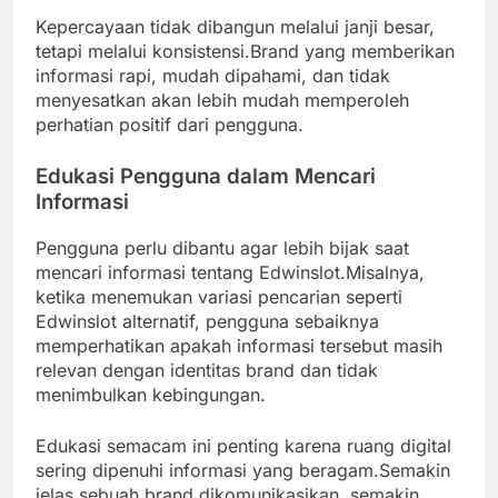
Kepercayaan tidak dibangun melalui janji besar,
tetapi melalui konsistensi.Brand yang memberikan
informasi rapi, mudah dipahami, dan tidak
menyesatkan akan lebih mudah memperoleh
perhatian positif dari pengguna.
Edukasi Pengguna dalam Mencari
Informasi
Pengguna perlu dibantu agar lebih bijak saat
mencari informasi tentang Edwinslot.Misalnya,
ketika menemukan variasi pencarian seperti
Edwinslot alternatif, pengguna sebaiknya
memperhatikan apakah informasi tersebut masih
relevan dengan identitas brand dan tidak
menimbulkan kebingungan.
Edukasi semacam ini penting karena ruang digital
sering dipenuhi informasi yang beragam.Semakin
jelas sebuah brand dikomunikasikan, semakin