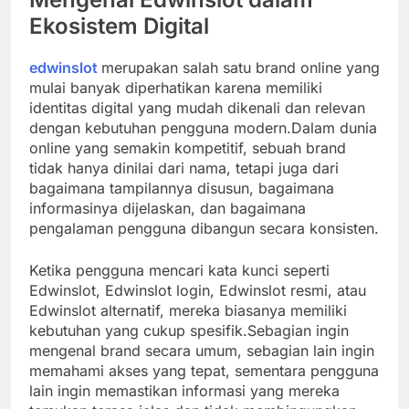
Ekosistem Digital
edwinslot
merupakan salah satu brand online yang
mulai banyak diperhatikan karena memiliki
identitas digital yang mudah dikenali dan relevan
dengan kebutuhan pengguna modern.Dalam dunia
online yang semakin kompetitif, sebuah brand
tidak hanya dinilai dari nama, tetapi juga dari
bagaimana tampilannya disusun, bagaimana
informasinya dijelaskan, dan bagaimana
pengalaman pengguna dibangun secara konsisten.
Ketika pengguna mencari kata kunci seperti
Edwinslot, Edwinslot login, Edwinslot resmi, atau
Edwinslot alternatif, mereka biasanya memiliki
kebutuhan yang cukup spesifik.Sebagian ingin
mengenal brand secara umum, sebagian lain ingin
memahami akses yang tepat, sementara pengguna
lain ingin memastikan informasi yang mereka