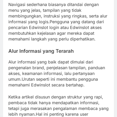
Navigasi sederhana biasanya ditandai dengan
menu yang jelas, tampilan yang tidak
membingungkan, instruksi yang ringkas, serta alur
informasi yang logis.Pengguna yang datang dari
pencarian Edwinslot login atau Edwinslot akses
membutuhkan kejelasan agar mereka dapat
memahami langkah yang perlu diperhatikan.
Alur Informasi yang Terarah
Alur informasi yang baik dapat dimulai dari
pengenalan brand, penjelasan tampilan, panduan
akses, keamanan informasi, lalu pertanyaan
umum.Urutan seperti ini membantu pengguna
memahami Edwinslot secara bertahap.
Ketika artikel disusun dengan struktur yang rapi,
pembaca tidak hanya mendapatkan informasi,
tetapi juga merasakan pengalaman membaca yang
lebih nyaman.Hal ini penting karena user