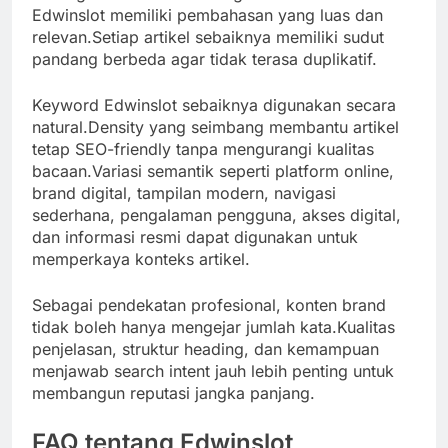
Edwinslot memiliki pembahasan yang luas dan
relevan.Setiap artikel sebaiknya memiliki sudut
pandang berbeda agar tidak terasa duplikatif.
Keyword Edwinslot sebaiknya digunakan secara
natural.Density yang seimbang membantu artikel
tetap SEO-friendly tanpa mengurangi kualitas
bacaan.Variasi semantik seperti platform online,
brand digital, tampilan modern, navigasi
sederhana, pengalaman pengguna, akses digital,
dan informasi resmi dapat digunakan untuk
memperkaya konteks artikel.
Sebagai pendekatan profesional, konten brand
tidak boleh hanya mengejar jumlah kata.Kualitas
penjelasan, struktur heading, dan kemampuan
menjawab search intent jauh lebih penting untuk
membangun reputasi jangka panjang.
FAQ tentang Edwinslot