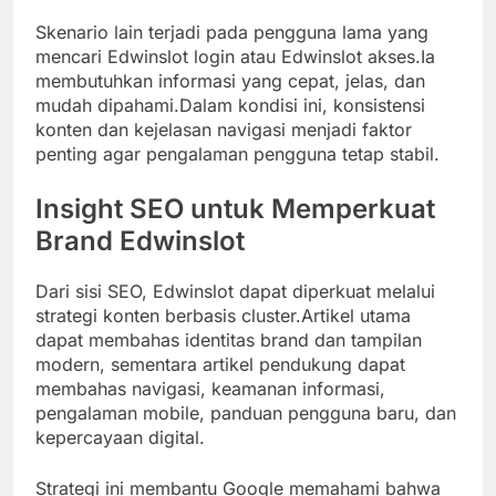
Skenario lain terjadi pada pengguna lama yang
mencari Edwinslot login atau Edwinslot akses.Ia
membutuhkan informasi yang cepat, jelas, dan
mudah dipahami.Dalam kondisi ini, konsistensi
konten dan kejelasan navigasi menjadi faktor
penting agar pengalaman pengguna tetap stabil.
Insight SEO untuk Memperkuat
Brand Edwinslot
Dari sisi SEO, Edwinslot dapat diperkuat melalui
strategi konten berbasis cluster.Artikel utama
dapat membahas identitas brand dan tampilan
modern, sementara artikel pendukung dapat
membahas navigasi, keamanan informasi,
pengalaman mobile, panduan pengguna baru, dan
kepercayaan digital.
Strategi ini membantu Google memahami bahwa