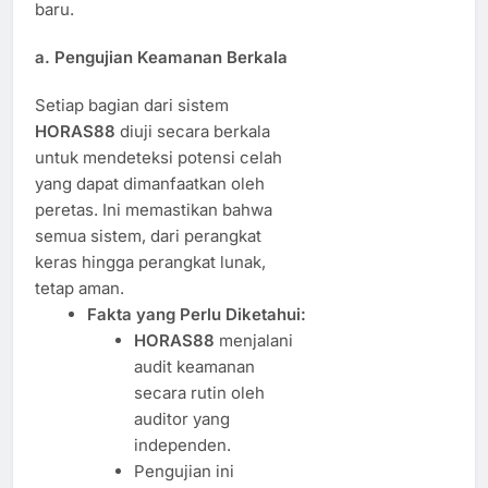
baru.
a. Pengujian Keamanan Berkala
Setiap bagian dari sistem
HORAS88
diuji secara berkala
untuk mendeteksi potensi celah
yang dapat dimanfaatkan oleh
peretas. Ini memastikan bahwa
semua sistem, dari perangkat
keras hingga perangkat lunak,
tetap aman.
Fakta yang Perlu Diketahui:
HORAS88
menjalani
audit keamanan
secara rutin oleh
auditor yang
independen.
Pengujian ini