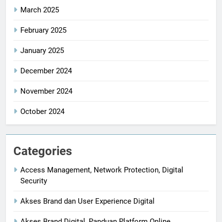
March 2025
February 2025
January 2025
December 2024
November 2024
October 2024
Categories
Access Management, Network Protection, Digital
Security
Akses Brand dan User Experience Digital
Akses Brand Digital, Panduan Platform Online,