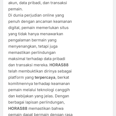
akun, data pribadi, dan transaksi
pemain.
Di dunia perjudian online yang
penuh dengan ancaman keamanan
digital, pemain memerlukan situs
yang tidak hanya menawarkan
pengalaman bermain yang
menyenangkan, tetapi juga
memastikan perlindungan
maksimal terhadap data pribadi
dan transaksi mereka.
HORAS88
telah membuktikan dirinya sebagai
platform yang
terpercaya
, berkat
komitmennya terhadap keamanan
pemain melalui teknologi canggih
dan kebijakan yang jelas. Dengan
berbagai lapisan perlindungan,
HORAS88
memastikan bahwa
pemain dapat bermain dengan rasa