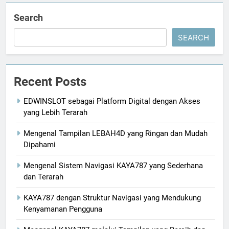
Search
SEARCH
Recent Posts
EDWINSLOT sebagai Platform Digital dengan Akses
yang Lebih Terarah
Mengenal Tampilan LEBAH4D yang Ringan dan Mudah
Dipahami
Mengenal Sistem Navigasi KAYA787 yang Sederhana
dan Terarah
KAYA787 dengan Struktur Navigasi yang Mendukung
Kenyamanan Pengguna