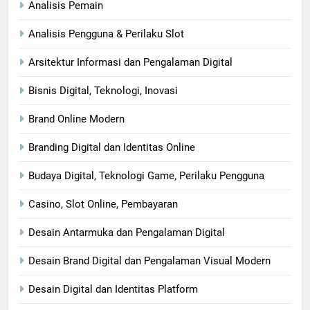
Analisis Pemain
Analisis Pengguna & Perilaku Slot
Arsitektur Informasi dan Pengalaman Digital
Bisnis Digital, Teknologi, Inovasi​
Brand Online Modern
Branding Digital dan Identitas Online
Budaya Digital, Teknologi Game, Perilaku Pengguna
Casino, Slot Online, Pembayaran
Desain Antarmuka dan Pengalaman Digital
Desain Brand Digital dan Pengalaman Visual Modern
Desain Digital dan Identitas Platform