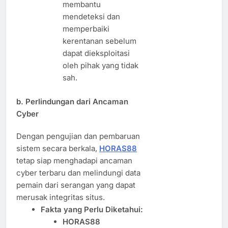
membantu
mendeteksi dan
memperbaiki
kerentanan sebelum
dapat dieksploitasi
oleh pihak yang tidak
sah.
b. Perlindungan dari Ancaman
Cyber
Dengan pengujian dan pembaruan
sistem secara berkala,
HORAS88
tetap siap menghadapi ancaman
cyber terbaru dan melindungi data
pemain dari serangan yang dapat
merusak integritas situs.
Fakta yang Perlu Diketahui:
HORAS88