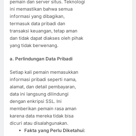
pemain dan server situs. Teknologi
ini memastikan bahwa semua
informasi yang dibagikan,
termasuk data pribadi dan
transaksi keuangan, tetap aman
dan tidak dapat diakses oleh pihak
yang tidak berwenang.
a. Perlindungan Data Pribadi
Setiap kali pemain memasukkan
informasi pribadi seperti nama,
alamat, dan detail pembayaran,
data ini langsung dilindungi
dengan enkripsi SSL. Ini
memberikan pemain rasa aman
karena data mereka tidak bisa
dicuri atau disalahgunakan.
Fakta yang Perlu Diketahui: