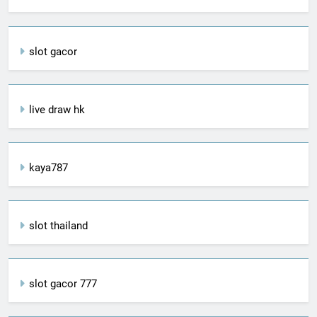
slot gacor
live draw hk
kaya787
slot thailand
slot gacor 777