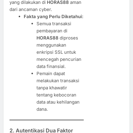
yang dilakukan di
HORAS88
aman
dari ancaman cyber.
Fakta yang Perlu Diketahui:
Semua transaksi
pembayaran di
HORAS88
diproses
menggunakan
enkripsi SSL untuk
mencegah pencurian
data finansial.
Pemain dapat
melakukan transaksi
tanpa khawatir
tentang kebocoran
data atau kehilangan
dana.
2. Autentikasi Dua Faktor