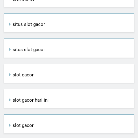
situs slot gacor
situs slot gacor
slot gacor
slot gacor hari ini
slot gacor