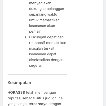
menyediakan
dukungan pelanggan
sepanjang waktu
untuk memastikan
keamanan akun
pemain.
Dukungan cepat dan
responsif memastikan
masalah terkait
keamanan dapat
diselesaikan dengan
segera.
Kesimpulan
HORAS88
telah membangun
reputasi sebagai situs judi online
yang sangat
terpercaya
dengan