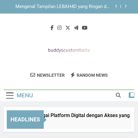
Skip
Mengenal Sistem Navigasi KAYA787 yang
to
Sederhana dan Terarah
content
KAYA787 dengan Struktur Navigasi yang
Mendukung Kenyamanan Pengguna
EDWINSLOT sebagai Platform Digital dengan
Akses yang Lebih Terarah
Mengenal Tampilan LEBAH4D yang Ringan dan
Mudah Dipahami
Mengenal Sistem Navigasi KAYA787 yang
Sederhana dan Terarah
Buddy's Custom
Dapatkan Umpan Ikan Dan Aksesori
KAYA787 dengan Struktur Navigasi yang
NEWSLETTER
RANDOM NEWS
Baits
Mendukung Kenyamanan Pengguna
Memancing Terbaik Di Buddy’s Custom
Baits. Untuk Hasil Memancing Yang
MENU
Maksimal.
WINSLOT sebagai Platform Digital dengan Akses yang Lebih 
HEADLINES
Weeks Ago