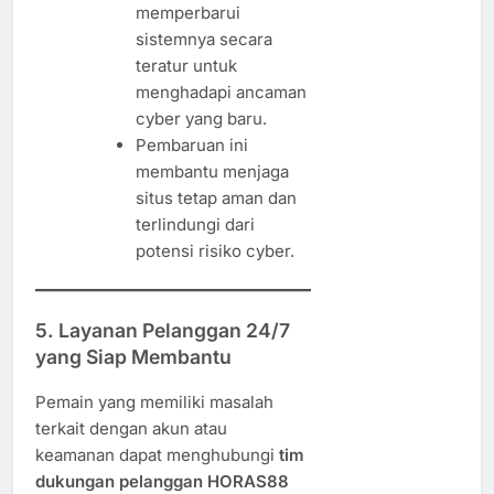
memperbarui
sistemnya secara
teratur untuk
menghadapi ancaman
cyber yang baru.
Pembaruan ini
membantu menjaga
situs tetap aman dan
terlindungi dari
potensi risiko cyber.
5. Layanan Pelanggan 24/7
yang Siap Membantu
Pemain yang memiliki masalah
terkait dengan akun atau
keamanan dapat menghubungi
tim
dukungan pelanggan
HORAS88