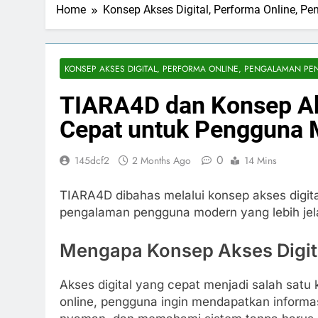
Home
Konsep Akses Digital, Performa Online, 
KONSEP AKSES DIGITAL, PERFORMA ONLINE, PENGALAMAN 
TIARA4D dan Konsep Aks
Cepat untuk Pengguna 
0
145dcf2
2 Months Ago
14 Mins
TIARA4D dibahas melalui konsep akses digita
pengalaman pengguna modern yang lebih jel
Mengapa Konsep Akses Digit
Akses digital yang cepat menjadi salah sat
online, pengguna ingin mendapatkan infor