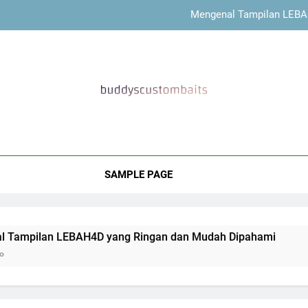
Mengenal Tampilan LEBA
Mengenal Sistem Navigasi
KAYA787 dengan Struktur Navigasi 
EDWINSLOT sebagai Platform Dig
dy's Custom Baits
Mengenal Tampilan LEBA
Umpan Ikan Dan Aksesori Memancing Terbaik Di Buddy’s Custo
Mengenal Sistem Navigasi
SAMPLE PAGE
KAYA787 dengan Struktur Navigasi 
LEBAH4D yang Ringan dan Mudah Dipahami
Mengenal S
2 Weeks Ago