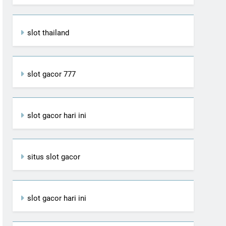
slot thailand
slot gacor 777
slot gacor hari ini
situs slot gacor
slot gacor hari ini