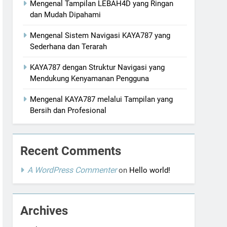
Mengenal Tampilan LEBAH4D yang Ringan
dan Mudah Dipahami
Mengenal Sistem Navigasi KAYA787 yang
Sederhana dan Terarah
KAYA787 dengan Struktur Navigasi yang
Mendukung Kenyamanan Pengguna
Mengenal KAYA787 melalui Tampilan yang
Bersih dan Profesional
Recent Comments
A WordPress Commenter
on
Hello world!
Archives