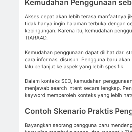
Kemudahan Penggunaan seb
Akses cepat akan lebih terasa manfaatnya 
tidak hanya ingin halaman terbuka dengan ce
kebingungan. Karena itu, kemudahan pengg
TIARA4D.
Kemudahan penggunaan dapat dilihat dari stru
cara informasi disusun. Pengguna baru akan l
lalu berlanjut ke aspek yang lebih spesifik.
Dalam konteks SEO, kemudahan penggunaan 
menjawab search intent secara lengkap. P
keyword memperoleh konteks yang lebih natu
Contoh Skenario Praktis Pe
Bayangkan seorang pengguna baru mendengar