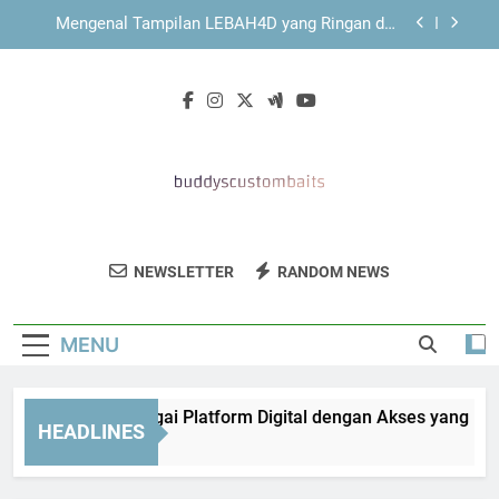
Skip
Mengenal Sistem Navigasi KAYA787 yang
to
Sederhana dan Terarah
content
KAYA787 dengan Struktur Navigasi yang
Mendukung Kenyamanan Pengguna
EDWINSLOT sebagai Platform Digital dengan
Akses yang Lebih Terarah
Mengenal Tampilan LEBAH4D yang Ringan dan
Mudah Dipahami
Mengenal Sistem Navigasi KAYA787 yang
Sederhana dan Terarah
Buddy's Custom
Dapatkan Umpan Ikan Dan Aksesori
KAYA787 dengan Struktur Navigasi yang
NEWSLETTER
RANDOM NEWS
Baits
Mendukung Kenyamanan Pengguna
Memancing Terbaik Di Buddy’s Custom
Baits. Untuk Hasil Memancing Yang
MENU
Maksimal.
WINSLOT sebagai Platform Digital dengan Akses yang Lebih 
HEADLINES
Weeks Ago