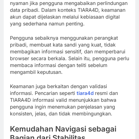
nyaman jika pengguna mengabaikan perlindungan
data pribadi. Dalam konteks TIARA4D, keamanan
akun dapat dijelaskan melalui kebiasaan digital
yang sederhana namun penting.
Pengguna sebaiknya menggunakan perangkat
pribadi, membuat kata sandi yang kuat, tidak
membagikan informasi sensitif, dan memperbarui
browser secara berkala. Selain itu, pengguna perlu
membaca informasi dengan teliti sebelum
mengambil keputusan.
Keamanan juga berkaitan dengan validasi
informasi. Pencarian seperti
tiara4d
resmi dan
TIARA4D informasi valid menunjukkan bahwa
pengguna ingin menemukan penjelasan yang
konsisten, jelas, dan tidak membingungkan.
Kemudahan Navigasi sebagai
Bagian dari Stabilitas