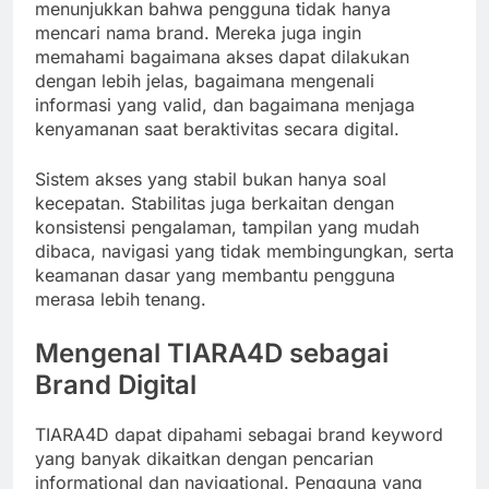
menunjukkan bahwa pengguna tidak hanya
mencari nama brand. Mereka juga ingin
memahami bagaimana akses dapat dilakukan
dengan lebih jelas, bagaimana mengenali
informasi yang valid, dan bagaimana menjaga
kenyamanan saat beraktivitas secara digital.
Sistem akses yang stabil bukan hanya soal
kecepatan. Stabilitas juga berkaitan dengan
konsistensi pengalaman, tampilan yang mudah
dibaca, navigasi yang tidak membingungkan, serta
keamanan dasar yang membantu pengguna
merasa lebih tenang.
Mengenal TIARA4D sebagai
Brand Digital
TIARA4D dapat dipahami sebagai brand keyword
yang banyak dikaitkan dengan pencarian
informational dan navigational. Pengguna yang