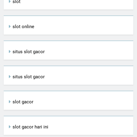
slot
slot online
situs slot gacor
situs slot gacor
slot gacor
slot gacor hari ini