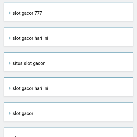
slot gacor 777
slot gacor hari ini
situs slot gacor
slot gacor hari ini
slot gacor