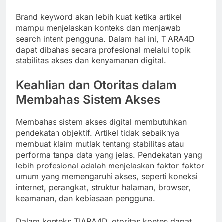
Brand keyword akan lebih kuat ketika artikel
mampu menjelaskan konteks dan menjawab
search intent pengguna. Dalam hal ini, TIARA4D
dapat dibahas secara profesional melalui topik
stabilitas akses dan kenyamanan digital.
Keahlian dan Otoritas dalam
Membahas Sistem Akses
Membahas sistem akses digital membutuhkan
pendekatan objektif. Artikel tidak sebaiknya
membuat klaim mutlak tentang stabilitas atau
performa tanpa data yang jelas. Pendekatan yang
lebih profesional adalah menjelaskan faktor-faktor
umum yang memengaruhi akses, seperti koneksi
internet, perangkat, struktur halaman, browser,
keamanan, dan kebiasaan pengguna.
Dalam konteks TIARA4D, otoritas konten dapat