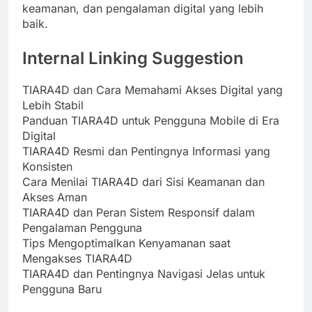
keamanan, dan pengalaman digital yang lebih
baik.
Internal Linking Suggestion
TIARA4D dan Cara Memahami Akses Digital yang
Lebih Stabil
Panduan TIARA4D untuk Pengguna Mobile di Era
Digital
TIARA4D Resmi dan Pentingnya Informasi yang
Konsisten
Cara Menilai TIARA4D dari Sisi Keamanan dan
Akses Aman
TIARA4D dan Peran Sistem Responsif dalam
Pengalaman Pengguna
Tips Mengoptimalkan Kenyamanan saat
Mengakses TIARA4D
TIARA4D dan Pentingnya Navigasi Jelas untuk
Pengguna Baru