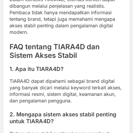
dibangun melalui penjelasan yang realistis.
Pembaca tidak hanya mendapatkan informasi
tentang brand, tetapi juga memahami mengapa
akses stabil penting dalam pengalaman digital
modern.
FAQ tentang TIARA4D dan
Sistem Akses Stabil
1. Apa itu TIARA4D?
TIARA4D dapat dipahami sebagai brand digital
yang banyak dicari melalui keyword terkait akses,
informasi resmi, sistem digital, keamanan akun,
dan pengalaman pengguna.
2. Mengapa sistem akses stabil penting
untuk TIARA4D?