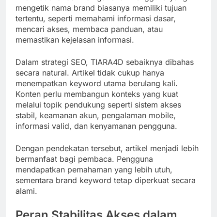
mengetik nama brand biasanya memiliki tujuan
tertentu, seperti memahami informasi dasar,
mencari akses, membaca panduan, atau
memastikan kejelasan informasi.
Dalam strategi SEO, TIARA4D sebaiknya dibahas
secara natural. Artikel tidak cukup hanya
menempatkan keyword utama berulang kali.
Konten perlu membangun konteks yang kuat
melalui topik pendukung seperti sistem akses
stabil, keamanan akun, pengalaman mobile,
informasi valid, dan kenyamanan pengguna.
Dengan pendekatan tersebut, artikel menjadi lebih
bermanfaat bagi pembaca. Pengguna
mendapatkan pemahaman yang lebih utuh,
sementara brand keyword tetap diperkuat secara
alami.
Peran Stabilitas Akses dalam