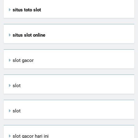
situs toto slot
situs slot online
slot gacor
slot
slot
slot gacor hari ini