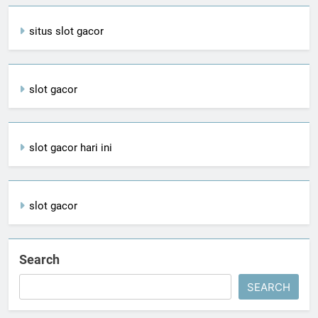
situs slot gacor
slot gacor
slot gacor hari ini
slot gacor
Search
SEARCH