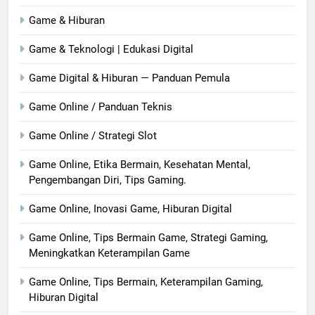
Game & Hiburan
Game & Teknologi | Edukasi Digital
Game Digital & Hiburan — Panduan Pemula
Game Online / Panduan Teknis
Game Online / Strategi Slot
Game Online, Etika Bermain, Kesehatan Mental,
Pengembangan Diri, Tips Gaming.
Game Online, Inovasi Game, Hiburan Digital
Game Online, Tips Bermain Game, Strategi Gaming,
Meningkatkan Keterampilan Game
Game Online, Tips Bermain, Keterampilan Gaming,
Hiburan Digital