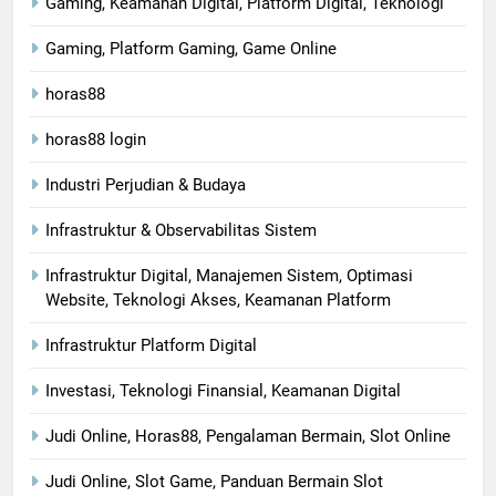
Gaming, Keamanan Digital, Platform Digital, Teknologi
Gaming, Platform Gaming, Game Online
horas88
horas88 login
Industri Perjudian & Budaya
Infrastruktur & Observabilitas Sistem
Infrastruktur Digital, Manajemen Sistem, Optimasi
Website, Teknologi Akses, Keamanan Platform
Infrastruktur Platform Digital
Investasi, Teknologi Finansial, Keamanan Digital
Judi Online, Horas88, Pengalaman Bermain, Slot Online
Judi Online, Slot Game, Panduan Bermain Slot