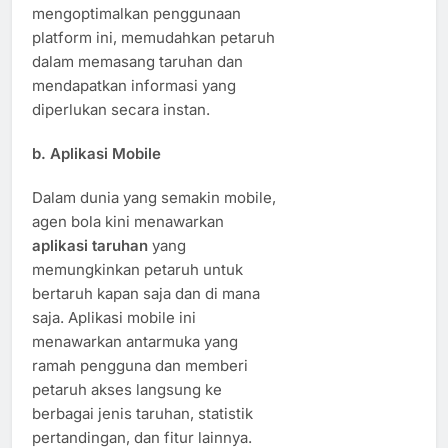
mengoptimalkan penggunaan
platform ini, memudahkan petaruh
dalam memasang taruhan dan
mendapatkan informasi yang
diperlukan secara instan.
b. Aplikasi Mobile
Dalam dunia yang semakin mobile,
agen bola kini menawarkan
aplikasi taruhan
yang
memungkinkan petaruh untuk
bertaruh kapan saja dan di mana
saja. Aplikasi mobile ini
menawarkan antarmuka yang
ramah pengguna dan memberi
petaruh akses langsung ke
berbagai jenis taruhan, statistik
pertandingan, dan fitur lainnya.