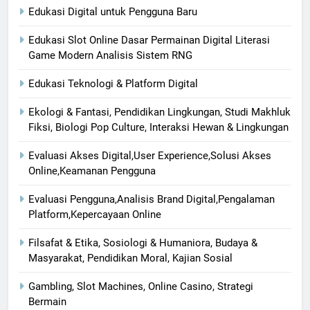
Edukasi Digital untuk Pengguna Baru
Edukasi Slot Online Dasar Permainan Digital Literasi
Game Modern Analisis Sistem RNG
Edukasi Teknologi & Platform Digital
Ekologi & Fantasi, Pendidikan Lingkungan, Studi Makhluk
Fiksi, Biologi Pop Culture, Interaksi Hewan & Lingkungan
Evaluasi Akses Digital,User Experience,Solusi Akses
Online,Keamanan Pengguna
Evaluasi Pengguna,Analisis Brand Digital,Pengalaman
Platform,Kepercayaan Online
Filsafat & Etika, Sosiologi & Humaniora, Budaya &
Masyarakat, Pendidikan Moral, Kajian Sosial
Gambling, Slot Machines, Online Casino, Strategi
Bermain