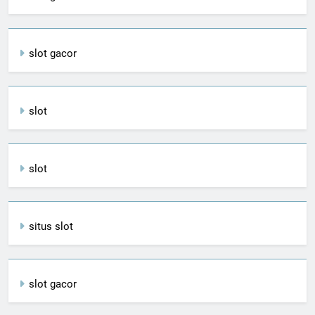
slot gacor
slot
slot
situs slot
slot gacor