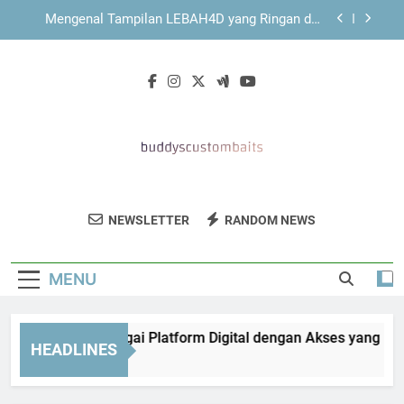
Skip
Mengenal Sistem Navigasi KAYA787 yang
to
Sederhana dan Terarah
content
KAYA787 dengan Struktur Navigasi yang
Mendukung Kenyamanan Pengguna
EDWINSLOT sebagai Platform Digital dengan
Akses yang Lebih Terarah
Mengenal Tampilan LEBAH4D yang Ringan dan
Mudah Dipahami
Mengenal Sistem Navigasi KAYA787 yang
Sederhana dan Terarah
Buddy's Custom
Dapatkan Umpan Ikan Dan Aksesori
KAYA787 dengan Struktur Navigasi yang
NEWSLETTER
RANDOM NEWS
Baits
Mendukung Kenyamanan Pengguna
Memancing Terbaik Di Buddy’s Custom
Baits. Untuk Hasil Memancing Yang
MENU
Maksimal.
WINSLOT sebagai Platform Digital dengan Akses yang Lebih 
HEADLINES
Weeks Ago