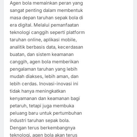
Agen bola memainkan peran yang
sangat penting dalam membentuk
masa depan taruhan sepak bola di
era digital. Melalui pemanfaatan
teknologi canggih seperti platform
taruhan online, aplikasi mobile,
analitik berbasis data, kecerdasan
buatan, dan sistem keamanan
canggih, agen bola memberikan
pengalaman taruhan yang lebih
mudah diakses, lebih aman, dan
lebih cerdas. Inovasi-inovasi ini
tidak hanya meningkatkan
kenyamanan dan keamanan bagi
petaruh, tetapi juga membuka
peluang baru untuk pertumbuhan
industri taruhan sepak bola.
Dengan terus berkembangnya
teknologi, agen bola akan terus