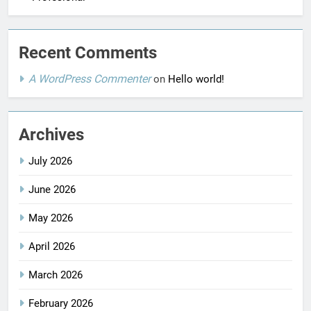
Recent Comments
A WordPress Commenter
on
Hello world!
Archives
July 2026
June 2026
May 2026
April 2026
March 2026
February 2026