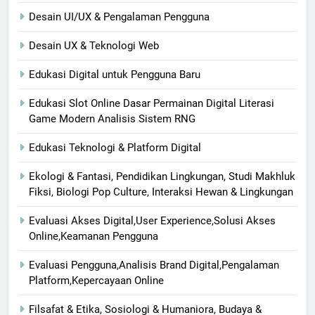
Desain UI/UX & Pengalaman Pengguna
Desain UX & Teknologi Web
Edukasi Digital untuk Pengguna Baru
Edukasi Slot Online Dasar Permainan Digital Literasi
Game Modern Analisis Sistem RNG
Edukasi Teknologi & Platform Digital
Ekologi & Fantasi, Pendidikan Lingkungan, Studi Makhluk
Fiksi, Biologi Pop Culture, Interaksi Hewan & Lingkungan
Evaluasi Akses Digital,User Experience,Solusi Akses
Online,Keamanan Pengguna
Evaluasi Pengguna,Analisis Brand Digital,Pengalaman
Platform,Kepercayaan Online
Filsafat & Etika, Sosiologi & Humaniora, Budaya &