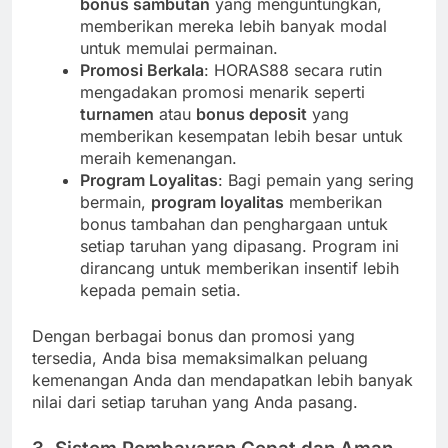
bonus sambutan
yang menguntungkan,
memberikan mereka lebih banyak modal
untuk memulai permainan.
Promosi Berkala
: HORAS88 secara rutin
mengadakan promosi menarik seperti
turnamen
atau
bonus deposit
yang
memberikan kesempatan lebih besar untuk
meraih kemenangan.
Program Loyalitas
: Bagi pemain yang sering
bermain,
program loyalitas
memberikan
bonus tambahan dan penghargaan untuk
setiap taruhan yang dipasang. Program ini
dirancang untuk memberikan insentif lebih
kepada pemain setia.
Dengan berbagai bonus dan promosi yang
tersedia, Anda bisa memaksimalkan peluang
kemenangan Anda dan mendapatkan lebih banyak
nilai dari setiap taruhan yang Anda pasang.