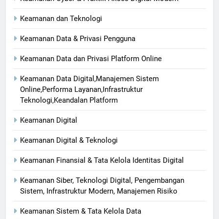
Keamanan dan Teknologi
Keamanan Data & Privasi Pengguna
Keamanan Data dan Privasi Platform Online
Keamanan Data Digital,Manajemen Sistem
Online,Performa Layanan,Infrastruktur
Teknologi,Keandalan Platform
Keamanan Digital
Keamanan Digital & Teknologi
Keamanan Finansial & Tata Kelola Identitas Digital
Keamanan Siber, Teknologi Digital, Pengembangan
Sistem, Infrastruktur Modern, Manajemen Risiko
Keamanan Sistem & Tata Kelola Data