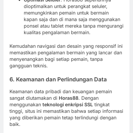
dioptimalkan untuk perangkat seluler,
memungkinkan pemain untuk bermain
kapan saja dan di mana saja menggunakan
ponsel atau tablet mereka tanpa mengurangi
kualitas pengalaman bermain.
Kemudahan navigasi dan desain yang responsif ini
memastikan pengalaman bermain yang lancar dan
menyenangkan bagi setiap pemain, tanpa
gangguan teknis.
6.
Keamanan dan Perlindungan Data
Keamanan data pribadi dan keuangan pemain
sangat diutamakan di
Horas88
. Dengan
menggunakan
teknologi enkripsi SSL
tingkat
tinggi, situs ini memastikan bahwa setiap informasi
yang diberikan pemain tetap terlindungi dengan
baik.