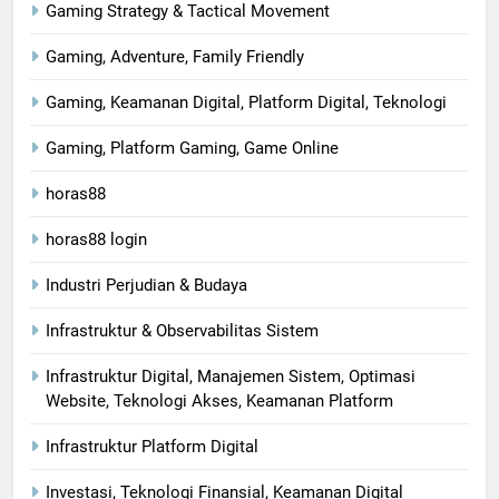
Gaming Strategy & Tactical Movement
Gaming, Adventure, Family Friendly
Gaming, Keamanan Digital, Platform Digital, Teknologi
Gaming, Platform Gaming, Game Online
horas88
horas88 login
Industri Perjudian & Budaya
Infrastruktur & Observabilitas Sistem
Infrastruktur Digital, Manajemen Sistem, Optimasi
Website, Teknologi Akses, Keamanan Platform
Infrastruktur Platform Digital
Investasi, Teknologi Finansial, Keamanan Digital