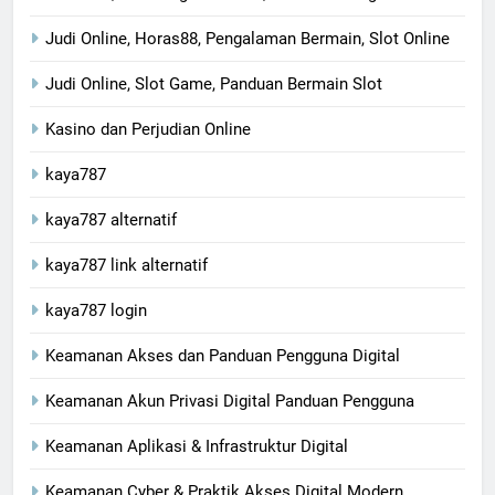
Judi Online, Horas88, Pengalaman Bermain, Slot Online
Judi Online, Slot Game, Panduan Bermain Slot
Kasino dan Perjudian Online
kaya787
kaya787 alternatif
kaya787 link alternatif
kaya787 login
Keamanan Akses dan Panduan Pengguna Digital
Keamanan Akun Privasi Digital Panduan Pengguna
Keamanan Aplikasi & Infrastruktur Digital
Keamanan Cyber & Praktik Akses Digital Modern