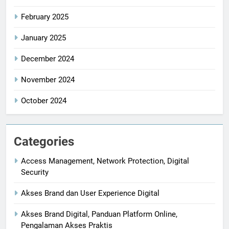
February 2025
January 2025
December 2024
November 2024
October 2024
Categories
Access Management, Network Protection, Digital
Security
Akses Brand dan User Experience Digital
Akses Brand Digital, Panduan Platform Online,
Pengalaman Akses Praktis