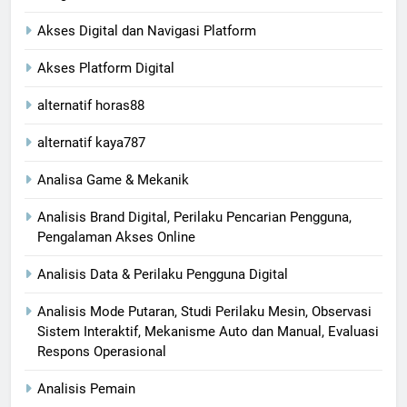
Akses Digital dan Navigasi Platform
Akses Platform Digital
alternatif horas88
alternatif kaya787
Analisa Game & Mekanik
Analisis Brand Digital, Perilaku Pencarian Pengguna,
Pengalaman Akses Online
Analisis Data & Perilaku Pengguna Digital
Analisis Mode Putaran, Studi Perilaku Mesin, Observasi
Sistem Interaktif, Mekanisme Auto dan Manual, Evaluasi
Respons Operasional
Analisis Pemain