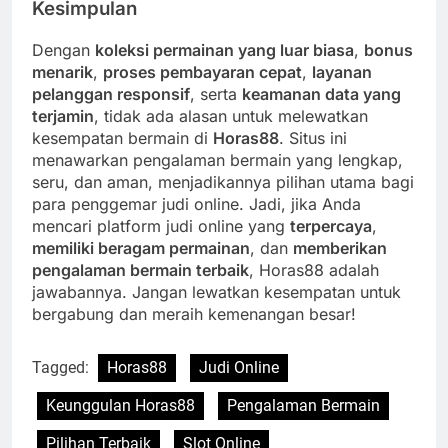
Kesimpulan
Dengan
koleksi permainan yang luar biasa
,
bonus
menarik
,
proses pembayaran cepat
,
layanan
pelanggan responsif
, serta
keamanan data yang
terjamin
, tidak ada alasan untuk melewatkan
kesempatan bermain di
Horas88
. Situs ini
menawarkan pengalaman bermain yang lengkap,
seru, dan aman, menjadikannya pilihan utama bagi
para penggemar judi online. Jadi, jika Anda
mencari platform judi online yang
terpercaya
,
memiliki beragam permainan
, dan
memberikan
pengalaman bermain terbaik
, Horas88 adalah
jawabannya. Jangan lewatkan kesempatan untuk
bergabung dan meraih kemenangan besar!
Tagged:
Horas88
Judi Online
Keunggulan Horas88
Pengalaman Bermain
Pilihan Terbaik
Slot Online