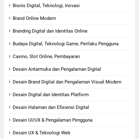
Bisnis Digital, Teknologi, Inovasi​
Brand Online Modern
Branding Digital dan Identitas Online
Budaya Digital, Teknologi Game, Perilaku Pengguna
Casino, Slot Online, Pembayaran
Desain Antarmuka dan Pengalaman Digital
Desain Brand Digital dan Pengalaman Visual Modern
Desain Digital dan Identitas Platform
Desain Halaman dan Efisiensi Digital
Desain UI/UX & Pengalaman Pengguna
Desain UX & Teknologi Web