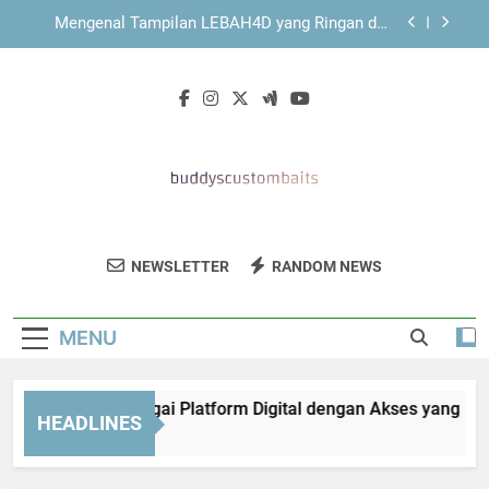
Skip
Mengenal Sistem Navigasi KAYA787 yang
to
Sederhana dan Terarah
content
KAYA787 dengan Struktur Navigasi yang
Mendukung Kenyamanan Pengguna
EDWINSLOT sebagai Platform Digital dengan
Akses yang Lebih Terarah
Mengenal Tampilan LEBAH4D yang Ringan dan
Mudah Dipahami
Mengenal Sistem Navigasi KAYA787 yang
Sederhana dan Terarah
Buddy's Custom
Dapatkan Umpan Ikan Dan Aksesori
KAYA787 dengan Struktur Navigasi yang
NEWSLETTER
RANDOM NEWS
Baits
Mendukung Kenyamanan Pengguna
Memancing Terbaik Di Buddy’s Custom
Baits. Untuk Hasil Memancing Yang
MENU
Maksimal.
WINSLOT sebagai Platform Digital dengan Akses yang Lebih 
HEADLINES
Weeks Ago