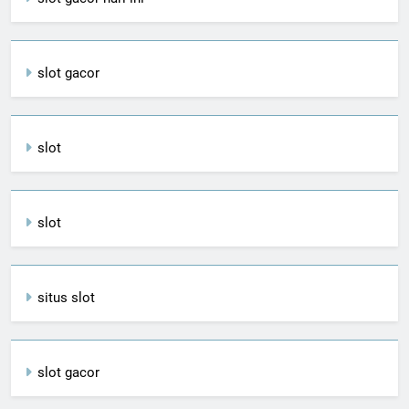
slot gacor
slot
slot
situs slot
slot gacor