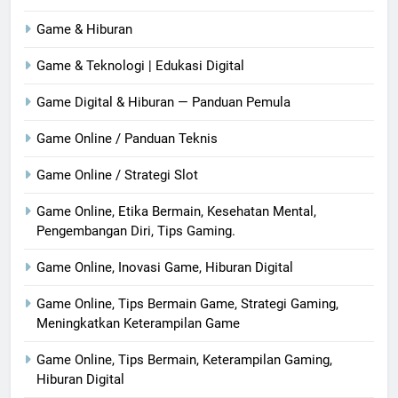
Game & Hiburan
Game & Teknologi | Edukasi Digital
Game Digital & Hiburan — Panduan Pemula
Game Online / Panduan Teknis
Game Online / Strategi Slot
Game Online, Etika Bermain, Kesehatan Mental,
Pengembangan Diri, Tips Gaming.
Game Online, Inovasi Game, Hiburan Digital
Game Online, Tips Bermain Game, Strategi Gaming,
Meningkatkan Keterampilan Game
Game Online, Tips Bermain, Keterampilan Gaming,
Hiburan Digital