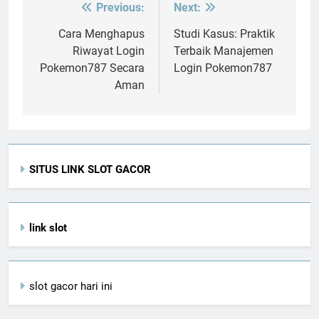
Previous:
Next:
Post
navigation
Cara Menghapus
Studi Kasus: Praktik
Riwayat Login
Terbaik Manajemen
Pokemon787 Secara
Login Pokemon787
Aman
SITUS LINK SLOT GACOR
link slot
slot gacor hari ini