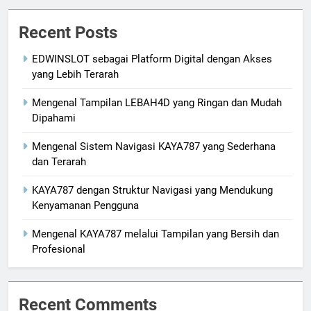
Recent Posts
EDWINSLOT sebagai Platform Digital dengan Akses
yang Lebih Terarah
Mengenal Tampilan LEBAH4D yang Ringan dan Mudah
Dipahami
Mengenal Sistem Navigasi KAYA787 yang Sederhana
dan Terarah
KAYA787 dengan Struktur Navigasi yang Mendukung
Kenyamanan Pengguna
Mengenal KAYA787 melalui Tampilan yang Bersih dan
Profesional
Recent Comments