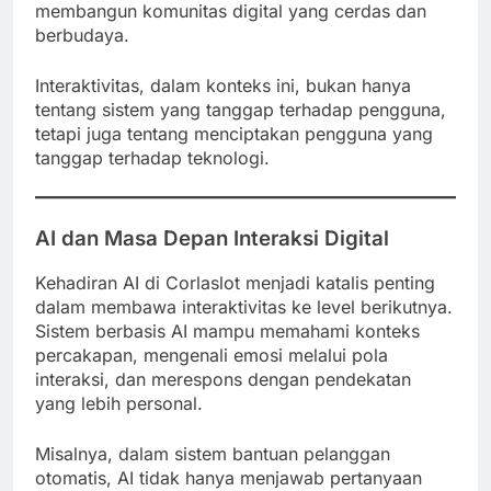
membangun komunitas digital yang cerdas dan
berbudaya.
Interaktivitas, dalam konteks ini, bukan hanya
tentang sistem yang tanggap terhadap pengguna,
tetapi juga tentang menciptakan pengguna yang
tanggap terhadap teknologi.
AI dan Masa Depan Interaksi Digital
Kehadiran AI di Corlaslot menjadi katalis penting
dalam membawa interaktivitas ke level berikutnya.
Sistem berbasis AI mampu memahami konteks
percakapan, mengenali emosi melalui pola
interaksi, dan merespons dengan pendekatan
yang lebih personal.
Misalnya, dalam sistem bantuan pelanggan
otomatis, AI tidak hanya menjawab pertanyaan