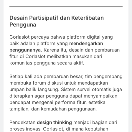
Desain Partisipatif dan Keterlibatan
Pengguna
Corlaslot percaya bahwa platform digital yang
baik adalah platform yang
mendengarkan
penggunanya
. Karena itu, desain dan pembaruan
fitur di Corlaslot melibatkan masukan dari
komunitas pengguna secara aktif.
Setiap kali ada pembaruan besar, tim pengembang
membuka forum diskusi untuk mendapatkan
umpan balik langsung. Sistem survei otomatis juga
diterapkan agar pengguna dapat menyampaikan
pendapat mengenai performa fitur, estetika
tampilan, dan kemudahan penggunaan.
Pendekatan
design thinking
menjadi bagian dari
proses inovasi Corlaslot, di mana kebutuhan