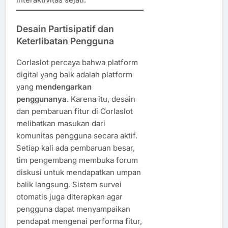
Desain Partisipatif dan
Keterlibatan Pengguna
Corlaslot percaya bahwa platform
digital yang baik adalah platform
yang
mendengarkan
penggunanya
. Karena itu, desain
dan pembaruan fitur di Corlaslot
melibatkan masukan dari
komunitas pengguna secara aktif.
Setiap kali ada pembaruan besar,
tim pengembang membuka forum
diskusi untuk mendapatkan umpan
balik langsung. Sistem survei
otomatis juga diterapkan agar
pengguna dapat menyampaikan
pendapat mengenai performa fitur,