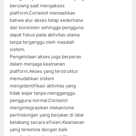
berulang saat mengakses
platform.Corlaslot memastikan
bahwa alur akses tetap sederhana
dan konsisten sehingga pengguna
dapat fokus pada aktivitas utama
tanpa terganggu oleh masalah
sistem.
Pengelolaan akses juga berperan
dalam menjaga keamanan
platform.Akses yang terstruktur
memudahkan sistem
mengidentifikasi aktivitas yang
tidak wajar tanpa mengganggu
pengguna normal.Corlaslot
mengintegrasikan mekanisme
perlindungan yang berjalan di latar
belakang secara efisien.Keamanan
yang terkelola dengan baik