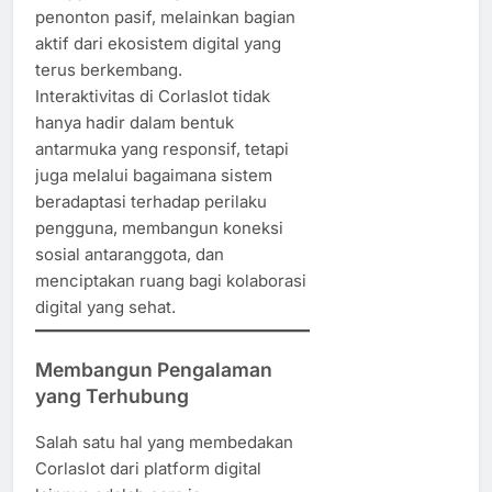
penonton pasif, melainkan bagian
aktif dari ekosistem digital yang
terus berkembang.
Interaktivitas di Corlaslot tidak
hanya hadir dalam bentuk
antarmuka yang responsif, tetapi
juga melalui bagaimana sistem
beradaptasi terhadap perilaku
pengguna, membangun koneksi
sosial antaranggota, dan
menciptakan ruang bagi kolaborasi
digital yang sehat.
Membangun Pengalaman
yang Terhubung
Salah satu hal yang membedakan
Corlaslot dari platform digital