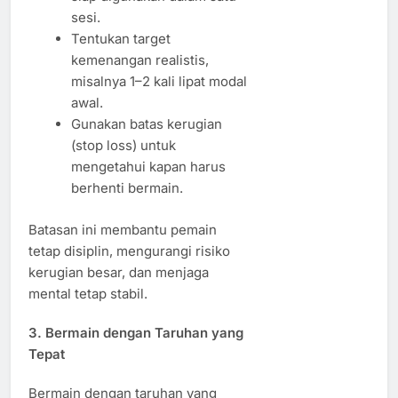
sesi.
Tentukan target
kemenangan realistis,
misalnya 1–2 kali lipat modal
awal.
Gunakan batas kerugian
(stop loss) untuk
mengetahui kapan harus
berhenti bermain.
Batasan ini membantu pemain
tetap disiplin, mengurangi risiko
kerugian besar, dan menjaga
mental tetap stabil.
3. Bermain dengan Taruhan yang
Tepat
Bermain dengan taruhan yang