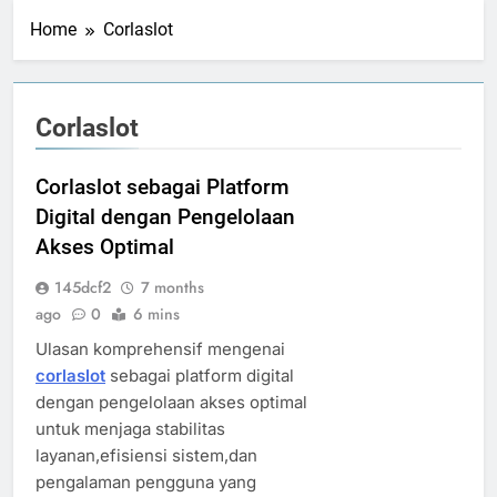
Home
Corlaslot
Corlaslot
Corlaslot sebagai Platform
Digital dengan Pengelolaan
Akses Optimal
145dcf2
7 months
ago
0
6 mins
Ulasan komprehensif mengenai
corlaslot
sebagai platform digital
dengan pengelolaan akses optimal
untuk menjaga stabilitas
layanan,efisiensi sistem,dan
pengalaman pengguna yang