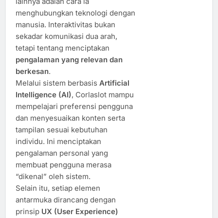
lainnya adalah cara ia
menghubungkan teknologi dengan
manusia. Interaktivitas bukan
sekadar komunikasi dua arah,
tetapi tentang menciptakan
pengalaman yang relevan dan
berkesan
.
Melalui sistem berbasis
Artificial
Intelligence (AI)
, Corlaslot mampu
mempelajari preferensi pengguna
dan menyesuaikan konten serta
tampilan sesuai kebutuhan
individu. Ini menciptakan
pengalaman personal yang
membuat pengguna merasa
“dikenal” oleh sistem.
Selain itu, setiap elemen
antarmuka dirancang dengan
prinsip
UX (User Experience)