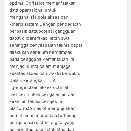
optimal.Corlaslot memanfaatkan
data operasional untuk
menganalisis pola akses dan
kinerja sistem.Dengan pendekatan
berbasis data,potensi gangguan
dapat diidentifikasi lebih awal
sehingga penyesuaian teknis dapat
dilakukan sebelum berdampak
pada pengguna.Pemantauan ini
menjadi kunci dalam menjaga
kualitas akses dari waktu ke waktu.
Dalam kerangka E-E-A-
T,pengelolaan akses optimal
mencerminkan pengalaman dan
keahlian teknis pengelola
platform.Corlaslot menunjukkan
pemahaman mendalam terhadap
pengelolaan sistem digital yang
berorientasi pada stabilitas dan