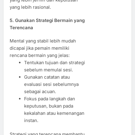
yang lebih rasional.
5. Gunakan Strategi Bermain yang
Terencana
Mental yang stabil lebih mudah
dicapai jika pemain memiliki
rencana bermain yang jelas:
Tentukan tujuan dan strategi
sebelum memulai sesi.
Gunakan catatan atau
evaluasi sesi sebelumnya
sebagai acuan.
Fokus pada langkah dan
keputusan, bukan pada
kekalahan atau kemenangan
instan.
Strategi yang terencana membantu