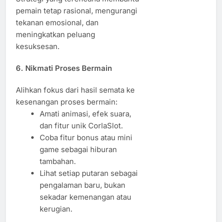
pemain tetap rasional, mengurangi
tekanan emosional, dan
meningkatkan peluang
kesuksesan.
6. Nikmati Proses Bermain
Alihkan fokus dari hasil semata ke
kesenangan proses bermain:
Amati animasi, efek suara,
dan fitur unik CorlaSlot.
Coba fitur bonus atau mini
game sebagai hiburan
tambahan.
Lihat setiap putaran sebagai
pengalaman baru, bukan
sekadar kemenangan atau
kerugian.