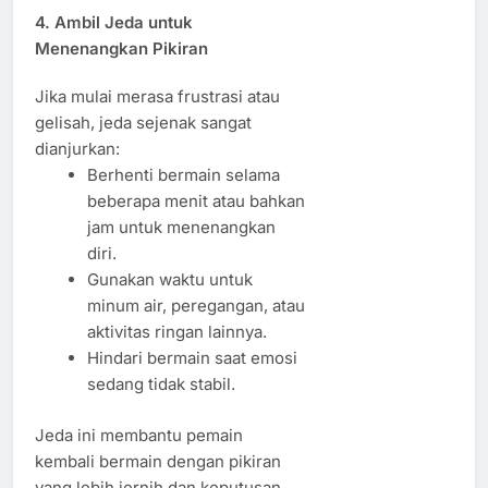
4. Ambil Jeda untuk
Menenangkan Pikiran
Jika mulai merasa frustrasi atau
gelisah, jeda sejenak sangat
dianjurkan:
Berhenti bermain selama
beberapa menit atau bahkan
jam untuk menenangkan
diri.
Gunakan waktu untuk
minum air, peregangan, atau
aktivitas ringan lainnya.
Hindari bermain saat emosi
sedang tidak stabil.
Jeda ini membantu pemain
kembali bermain dengan pikiran
yang lebih jernih dan keputusan