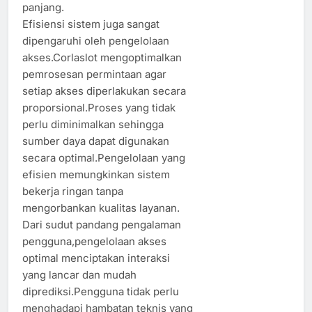
panjang.
Efisiensi sistem juga sangat
dipengaruhi oleh pengelolaan
akses.Corlaslot mengoptimalkan
pemrosesan permintaan agar
setiap akses diperlakukan secara
proporsional.Proses yang tidak
perlu diminimalkan sehingga
sumber daya dapat digunakan
secara optimal.Pengelolaan yang
efisien memungkinkan sistem
bekerja ringan tanpa
mengorbankan kualitas layanan.
Dari sudut pandang pengalaman
pengguna,pengelolaan akses
optimal menciptakan interaksi
yang lancar dan mudah
diprediksi.Pengguna tidak perlu
menghadapi hambatan teknis yang