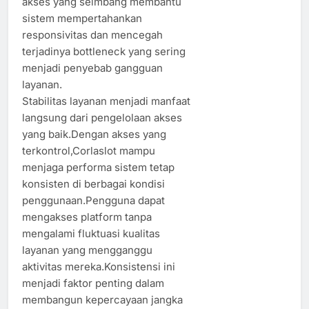
akses yang seimbang membantu
sistem mempertahankan
responsivitas dan mencegah
terjadinya bottleneck yang sering
menjadi penyebab gangguan
layanan.
Stabilitas layanan menjadi manfaat
langsung dari pengelolaan akses
yang baik.Dengan akses yang
terkontrol,Corlaslot mampu
menjaga performa sistem tetap
konsisten di berbagai kondisi
penggunaan.Pengguna dapat
mengakses platform tanpa
mengalami fluktuasi kualitas
layanan yang mengganggu
aktivitas mereka.Konsistensi ini
menjadi faktor penting dalam
membangun kepercayaan jangka