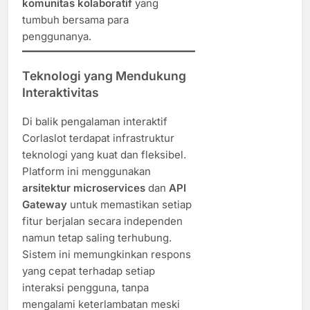
komunitas kolaboratif
yang
tumbuh bersama para
penggunanya.
Teknologi yang Mendukung
Interaktivitas
Di balik pengalaman interaktif
Corlaslot terdapat infrastruktur
teknologi yang kuat dan fleksibel.
Platform ini menggunakan
arsitektur microservices
dan
API
Gateway
untuk memastikan setiap
fitur berjalan secara independen
namun tetap saling terhubung.
Sistem ini memungkinkan respons
yang cepat terhadap setiap
interaksi pengguna, tanpa
mengalami keterlambatan meski