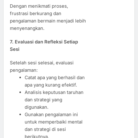
Dengan menikmati proses,
frustrasi berkurang dan
pengalaman bermain menjadi lebih
menyenangkan.
7. Evaluasi dan Refleksi Setiap
Sesi
Setelah sesi selesai, evaluasi
pengalaman:
Catat apa yang berhasil dan
apa yang kurang efektif.
Analisis keputusan taruhan
dan strategi yang
digunakan.
Gunakan pengalaman ini
untuk memperbaiki mental
dan strategi di sesi
berikutnya.