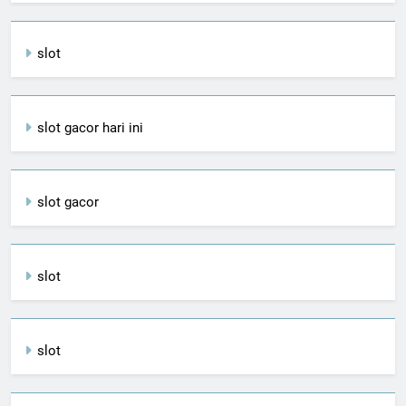
slot
slot gacor hari ini
slot gacor
slot
slot