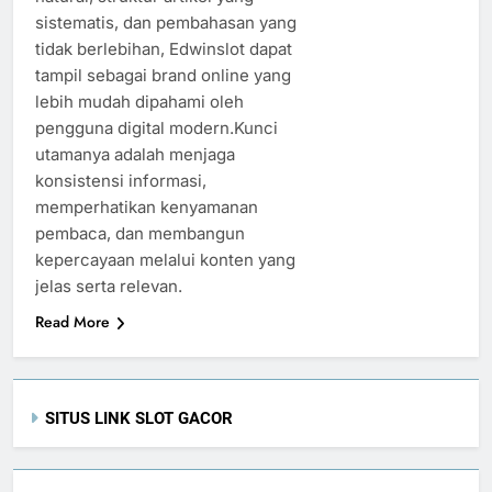
sistematis, dan pembahasan yang
tidak berlebihan, Edwinslot dapat
tampil sebagai brand online yang
lebih mudah dipahami oleh
pengguna digital modern.Kunci
utamanya adalah menjaga
konsistensi informasi,
memperhatikan kenyamanan
pembaca, dan membangun
kepercayaan melalui konten yang
jelas serta relevan.
Read More
SITUS LINK SLOT GACOR