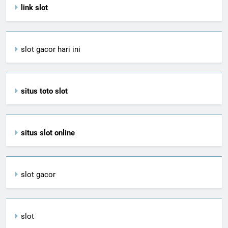
link slot
slot gacor hari ini
situs toto slot
situs slot online
slot gacor
slot