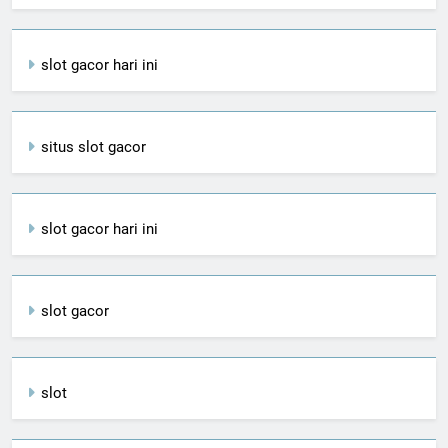
slot gacor hari ini
situs slot gacor
slot gacor hari ini
slot gacor
slot