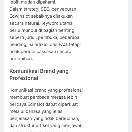
lebih mudah dipahami.
Dalam strategi SEO, penyebutan
Edwinslot sebaiknya dilakukan
secara natural.Keyword utama
perlu muncul di bagian penting
seperti judul, pembuka, beberapa
heading, isi artikel, dan FAQ, tetapi
tidak perlu dipaksakan secara
berlebihan.
Komunikasi Brand yang
Profesional
Komunikasi brand yang profesional
membuat pembaca merasa lebih
percaya.Edinslot dapat diperkuat
melalui bahasa yang jelas,
penjelasan yang tidak berlebihan,
dan struktur artikel yang menjawab