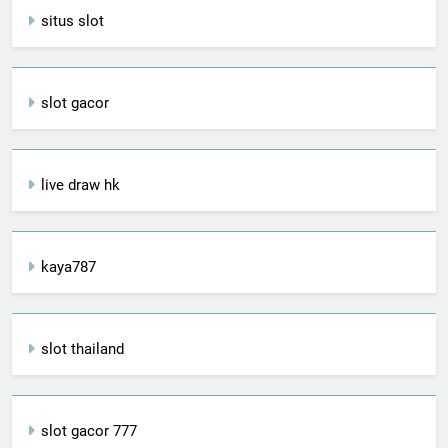
situs slot
slot gacor
live draw hk
kaya787
slot thailand
slot gacor 777