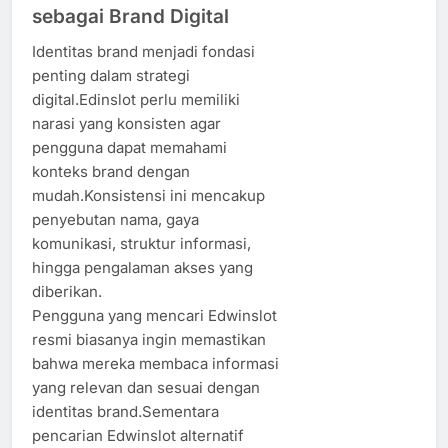
sebagai Brand Digital
Identitas brand menjadi fondasi
penting dalam strategi
digital.Edinslot perlu memiliki
narasi yang konsisten agar
pengguna dapat memahami
konteks brand dengan
mudah.Konsistensi ini mencakup
penyebutan nama, gaya
komunikasi, struktur informasi,
hingga pengalaman akses yang
diberikan.
Pengguna yang mencari Edwinslot
resmi biasanya ingin memastikan
bahwa mereka membaca informasi
yang relevan dan sesuai dengan
identitas brand.Sementara
pencarian Edwinslot alternatif