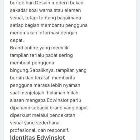
berlebihan.Desain modern bukan
sekadar soal warna atau elemen
visual, tetapi tentang bagaimana
setiap bagian membantu pengguna
menemukan informasi dengan
cepat.
Brand online yang memiliki
tampilan terlalu padat sering
membuat pengguna
bingung.Sebaliknya, tampilan yang
bersih dan terarah membantu
pengguna merasa lebih nyaman
saat menjelajahi halaman.Inilah
alasan mengapa Edwinslot perlu
dipahami sebagai brand yang dapat
diperkuat melalui pendekatan
visual yang sederhana,
profesional, dan responsif.
Identitas Edwinslot