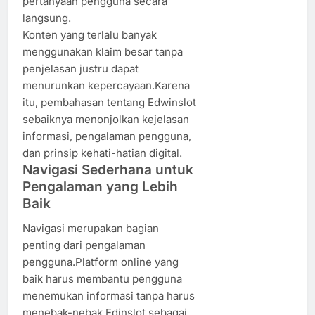
pertanyaan pengguna secara
langsung.
Konten yang terlalu banyak
menggunakan klaim besar tanpa
penjelasan justru dapat
menurunkan kepercayaan.Karena
itu, pembahasan tentang Edwinslot
sebaiknya menonjolkan kejelasan
informasi, pengalaman pengguna,
dan prinsip kehati-hatian digital.
Navigasi Sederhana untuk
Pengalaman yang Lebih
Baik
Navigasi merupakan bagian
penting dari pengalaman
pengguna.Platform online yang
baik harus membantu pengguna
menemukan informasi tanpa harus
menebak-nebak.Edinslot sebagai