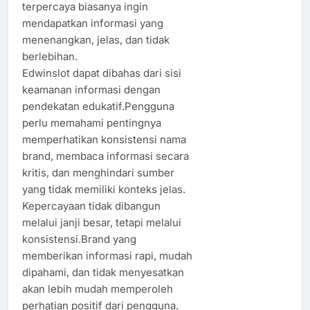
terpercaya biasanya ingin
mendapatkan informasi yang
menenangkan, jelas, dan tidak
berlebihan.
Edwinslot dapat dibahas dari sisi
keamanan informasi dengan
pendekatan edukatif.Pengguna
perlu memahami pentingnya
memperhatikan konsistensi nama
brand, membaca informasi secara
kritis, dan menghindari sumber
yang tidak memiliki konteks jelas.
Kepercayaan tidak dibangun
melalui janji besar, tetapi melalui
konsistensi.Brand yang
memberikan informasi rapi, mudah
dipahami, dan tidak menyesatkan
akan lebih mudah memperoleh
perhatian positif dari pengguna.