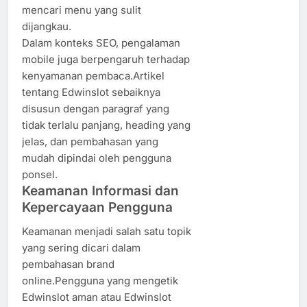
mencari menu yang sulit
dijangkau.
Dalam konteks SEO, pengalaman
mobile juga berpengaruh terhadap
kenyamanan pembaca.Artikel
tentang Edwinslot sebaiknya
disusun dengan paragraf yang
tidak terlalu panjang, heading yang
jelas, dan pembahasan yang
mudah dipindai oleh pengguna
ponsel.
Keamanan Informasi dan
Kepercayaan Pengguna
Keamanan menjadi salah satu topik
yang sering dicari dalam
pembahasan brand
online.Pengguna yang mengetik
Edwinslot aman atau Edwinslot