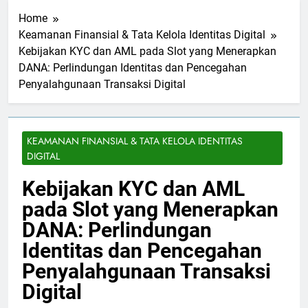
Home
Keamanan Finansial & Tata Kelola Identitas Digital
Kebijakan KYC dan AML pada Slot yang Menerapkan
DANA: Perlindungan Identitas dan Pencegahan
Penyalahgunaan Transaksi Digital
KEAMANAN FINANSIAL & TATA KELOLA IDENTITAS
DIGITAL
Kebijakan KYC dan AML
pada Slot yang Menerapkan
DANA: Perlindungan
Identitas dan Pencegahan
Penyalahgunaan Transaksi
Digital