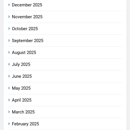
December 2025
November 2025
October 2025
September 2025
August 2025
July 2025
June 2025
May 2025
April 2025
March 2025
February 2025