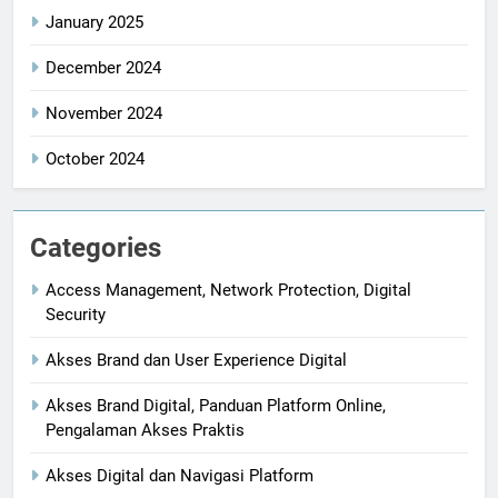
January 2025
December 2024
November 2024
October 2024
Categories
Access Management, Network Protection, Digital
Security
Akses Brand dan User Experience Digital
Akses Brand Digital, Panduan Platform Online,
Pengalaman Akses Praktis
Akses Digital dan Navigasi Platform