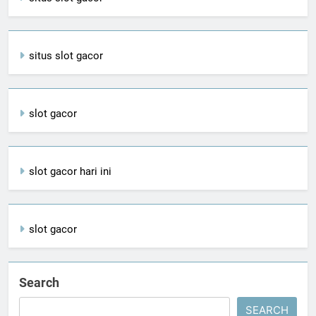
situs slot gacor
slot gacor
slot gacor hari ini
slot gacor
Search
SEARCH