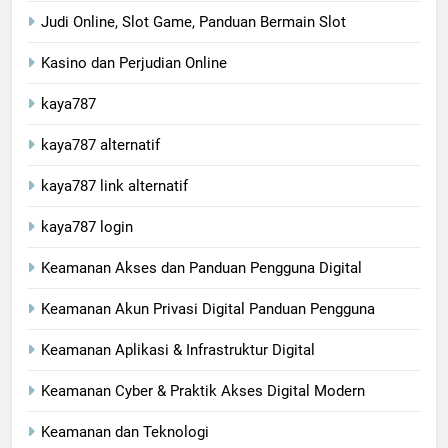
Judi Online, Slot Game, Panduan Bermain Slot
Kasino dan Perjudian Online
kaya787
kaya787 alternatif
kaya787 link alternatif
kaya787 login
Keamanan Akses dan Panduan Pengguna Digital
Keamanan Akun Privasi Digital Panduan Pengguna
Keamanan Aplikasi & Infrastruktur Digital
Keamanan Cyber & Praktik Akses Digital Modern
Keamanan dan Teknologi