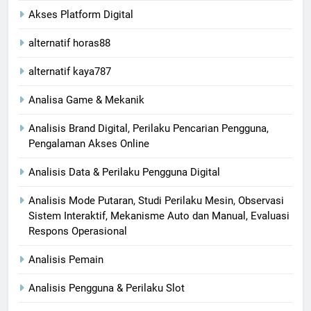
Akses Platform Digital
alternatif horas88
alternatif kaya787
Analisa Game & Mekanik
Analisis Brand Digital, Perilaku Pencarian Pengguna,
Pengalaman Akses Online
Analisis Data & Perilaku Pengguna Digital
Analisis Mode Putaran, Studi Perilaku Mesin, Observasi
Sistem Interaktif, Mekanisme Auto dan Manual, Evaluasi
Respons Operasional
Analisis Pemain
Analisis Pengguna & Perilaku Slot