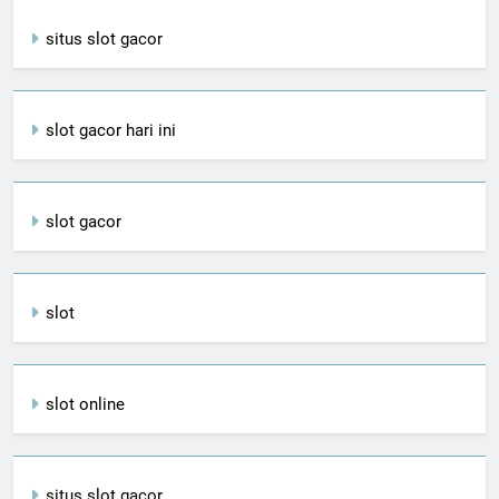
situs slot gacor
slot gacor hari ini
slot gacor
slot
slot online
situs slot gacor