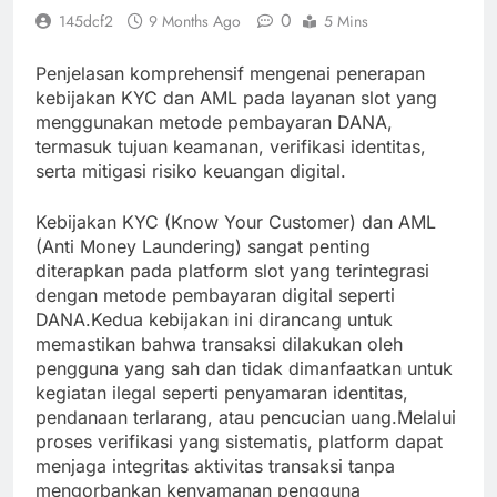
0
145dcf2
9 Months Ago
5 Mins
Penjelasan komprehensif mengenai penerapan
kebijakan KYC dan AML pada layanan slot yang
menggunakan metode pembayaran DANA,
termasuk tujuan keamanan, verifikasi identitas,
serta mitigasi risiko keuangan digital.
Kebijakan KYC (Know Your Customer) dan AML
(Anti Money Laundering) sangat penting
diterapkan pada platform slot yang terintegrasi
dengan metode pembayaran digital seperti
DANA.Kedua kebijakan ini dirancang untuk
memastikan bahwa transaksi dilakukan oleh
pengguna yang sah dan tidak dimanfaatkan untuk
kegiatan ilegal seperti penyamaran identitas,
pendanaan terlarang, atau pencucian uang.Melalui
proses verifikasi yang sistematis, platform dapat
menjaga integritas aktivitas transaksi tanpa
mengorbankan kenyamanan pengguna