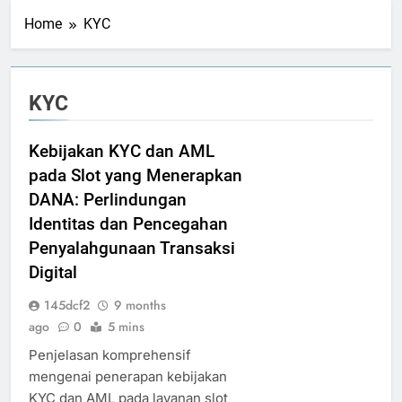
Home
KYC
KYC
Kebijakan KYC dan AML
pada Slot yang Menerapkan
DANA: Perlindungan
Identitas dan Pencegahan
Penyalahgunaan Transaksi
Digital
145dcf2
9 months
ago
0
5 mins
Penjelasan komprehensif
mengenai penerapan kebijakan
KYC dan AML pada layanan slot