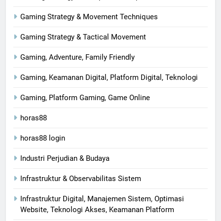
Gaming Strategy & Movement Techniques
Gaming Strategy & Tactical Movement
Gaming, Adventure, Family Friendly
Gaming, Keamanan Digital, Platform Digital, Teknologi
Gaming, Platform Gaming, Game Online
horas88
horas88 login
Industri Perjudian & Budaya
Infrastruktur & Observabilitas Sistem
Infrastruktur Digital, Manajemen Sistem, Optimasi
Website, Teknologi Akses, Keamanan Platform