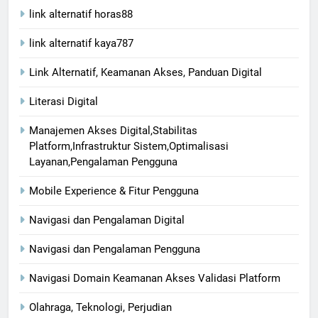
link alternatif horas88
link alternatif kaya787
Link Alternatif, Keamanan Akses, Panduan Digital
Literasi Digital
Manajemen Akses Digital,Stabilitas
Platform,Infrastruktur Sistem,Optimalisasi
Layanan,Pengalaman Pengguna
Mobile Experience & Fitur Pengguna
Navigasi dan Pengalaman Digital
Navigasi dan Pengalaman Pengguna
Navigasi Domain Keamanan Akses Validasi Platform
Olahraga, Teknologi, Perjudian