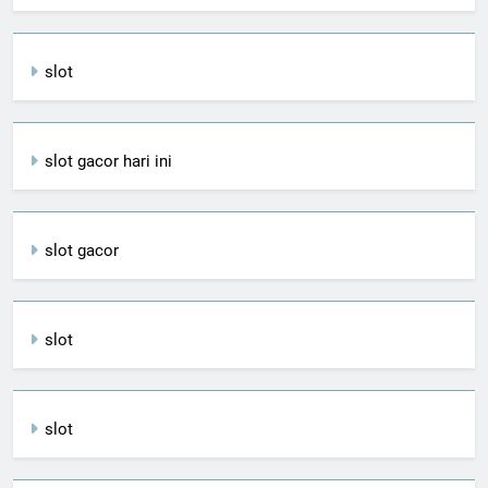
slot
slot gacor hari ini
slot gacor
slot
slot