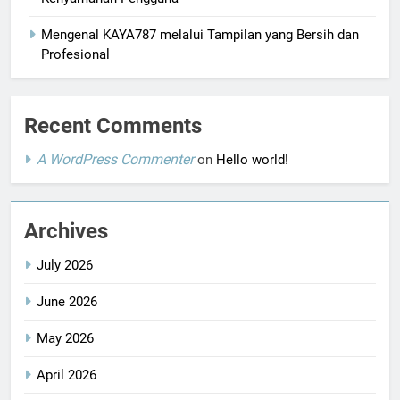
Mengenal KAYA787 melalui Tampilan yang Bersih dan
Profesional
Recent Comments
A WordPress Commenter
on
Hello world!
Archives
July 2026
June 2026
May 2026
April 2026