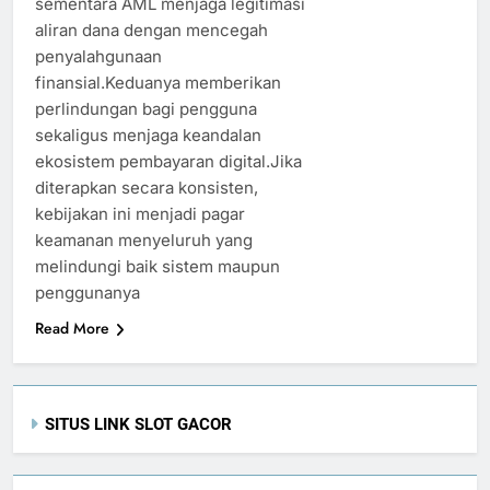
sementara AML menjaga legitimasi
aliran dana dengan mencegah
penyalahgunaan
finansial.Keduanya memberikan
perlindungan bagi pengguna
sekaligus menjaga keandalan
ekosistem pembayaran digital.Jika
diterapkan secara konsisten,
kebijakan ini menjadi pagar
keamanan menyeluruh yang
melindungi baik sistem maupun
penggunanya
Read More
SITUS LINK SLOT GACOR