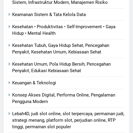
Sistem, Infrastruktur Modern, Manajemen Risiko
Keamanan Sistem & Tata Kelola Data
Kesehatan • Produktivitas • Self-Improvement • Gaya
Hidup • Mental Health
Kesehatan Tubuh, Gaya Hidup Sehat, Pencegahan
Penyakit, Kesehatan Umum, Kebiasaan Sehat
Kesehatan Umum, Pola Hidup Bersih, Pencegahan
Penyakit, Edukasi Kebiasaan Sehat
Keuangan & Teknologi
Konsep Akses Digital, Performa Online, Pengalaman
Pengguna Modern
Lebah4D, judi slot online, slot terpercaya, permainan judi,
strategi menang, platform slot, perjudian online, RTP
tinggi, permainan slot populer