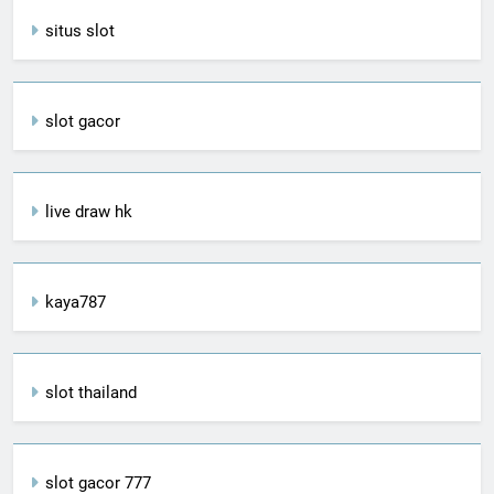
situs slot
slot gacor
live draw hk
kaya787
slot thailand
slot gacor 777