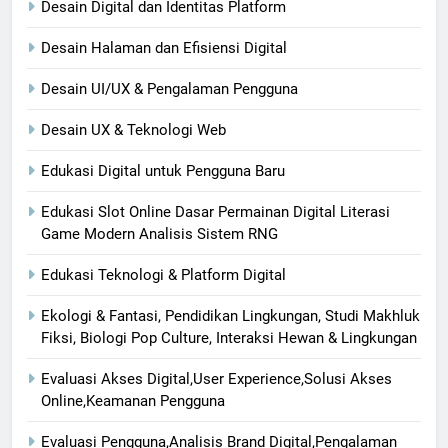
Desain Digital dan Identitas Platform
Desain Halaman dan Efisiensi Digital
Desain UI/UX & Pengalaman Pengguna
Desain UX & Teknologi Web
Edukasi Digital untuk Pengguna Baru
Edukasi Slot Online Dasar Permainan Digital Literasi
Game Modern Analisis Sistem RNG
Edukasi Teknologi & Platform Digital
Ekologi & Fantasi, Pendidikan Lingkungan, Studi Makhluk
Fiksi, Biologi Pop Culture, Interaksi Hewan & Lingkungan
Evaluasi Akses Digital,User Experience,Solusi Akses
Online,Keamanan Pengguna
Evaluasi Pengguna,Analisis Brand Digital,Pengalaman