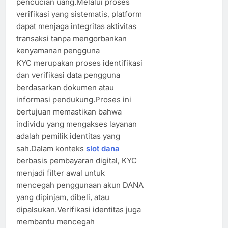
pencucian uang.Melalui proses
verifikasi yang sistematis, platform
dapat menjaga integritas aktivitas
transaksi tanpa mengorbankan
kenyamanan pengguna
KYC merupakan proses identifikasi
dan verifikasi data pengguna
berdasarkan dokumen atau
informasi pendukung.Proses ini
bertujuan memastikan bahwa
individu yang mengakses layanan
adalah pemilik identitas yang
sah.Dalam konteks
slot dana
berbasis pembayaran digital, KYC
menjadi filter awal untuk
mencegah penggunaan akun DANA
yang dipinjam, dibeli, atau
dipalsukan.Verifikasi identitas juga
membantu mencegah