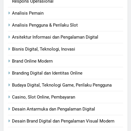
Respons Operasional
Analisis Pemain
Analisis Pengguna & Perilaku Slot
Arsitektur Informasi dan Pengalaman Digital
Bisnis Digital, Teknologi, Inovasi​
Brand Online Modern
Branding Digital dan Identitas Online
Budaya Digital, Teknologi Game, Perilaku Pengguna
Casino, Slot Online, Pembayaran
Desain Antarmuka dan Pengalaman Digital
Desain Brand Digital dan Pengalaman Visual Modern