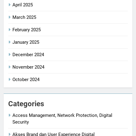
April 2025
March 2025
February 2025
January 2025
December 2024
November 2024
October 2024
Categories
Access Management, Network Protection, Digital
Security
Akses Brand dan User Experience Digital