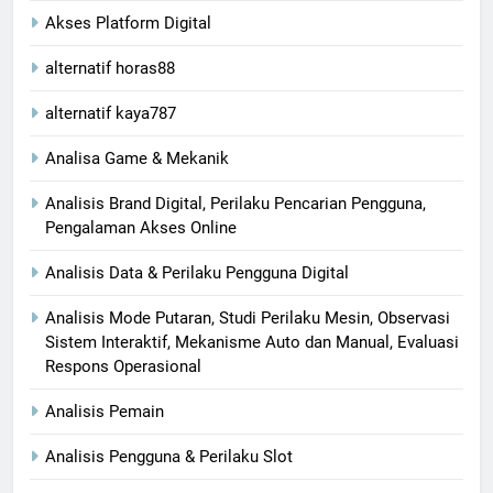
Akses Platform Digital
alternatif horas88
alternatif kaya787
Analisa Game & Mekanik
Analisis Brand Digital, Perilaku Pencarian Pengguna,
Pengalaman Akses Online
Analisis Data & Perilaku Pengguna Digital
Analisis Mode Putaran, Studi Perilaku Mesin, Observasi
Sistem Interaktif, Mekanisme Auto dan Manual, Evaluasi
Respons Operasional
Analisis Pemain
Analisis Pengguna & Perilaku Slot