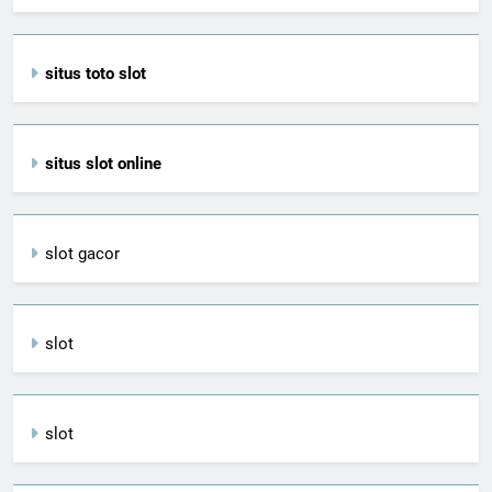
situs toto slot
situs slot online
slot gacor
slot
slot