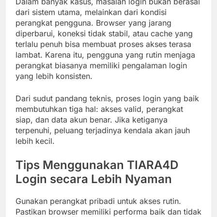
Dalam banyak kasus, masalah login bukan berasal
dari sistem utama, melainkan dari kondisi
perangkat pengguna. Browser yang jarang
diperbarui, koneksi tidak stabil, atau cache yang
terlalu penuh bisa membuat proses akses terasa
lambat. Karena itu, pengguna yang rutin menjaga
perangkat biasanya memiliki pengalaman login
yang lebih konsisten.
Dari sudut pandang teknis, proses login yang baik
membutuhkan tiga hal: akses valid, perangkat
siap, dan data akun benar. Jika ketiganya
terpenuhi, peluang terjadinya kendala akan jauh
lebih kecil.
Tips Menggunakan TIARA4D
Login secara Lebih Nyaman
Gunakan perangkat pribadi untuk akses rutin.
Pastikan browser memiliki performa baik dan tidak