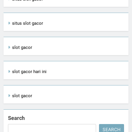
situs slot gacor
slot gacor
slot gacor hari ini
slot gacor
Search
SEARCH