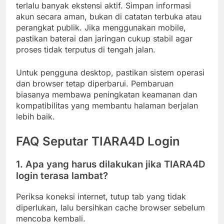
terlalu banyak ekstensi aktif. Simpan informasi
akun secara aman, bukan di catatan terbuka atau
perangkat publik. Jika menggunakan mobile,
pastikan baterai dan jaringan cukup stabil agar
proses tidak terputus di tengah jalan.
Untuk pengguna desktop, pastikan sistem operasi
dan browser tetap diperbarui. Pembaruan
biasanya membawa peningkatan keamanan dan
kompatibilitas yang membantu halaman berjalan
lebih baik.
FAQ Seputar TIARA4D Login
1. Apa yang harus dilakukan jika TIARA4D
login terasa lambat?
Periksa koneksi internet, tutup tab yang tidak
diperlukan, lalu bersihkan cache browser sebelum
mencoba kembali.