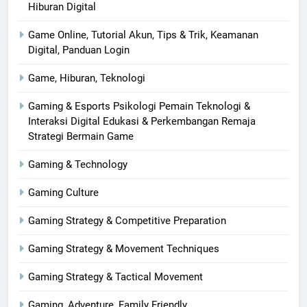
Hiburan Digital
Game Online, Tutorial Akun, Tips & Trik, Keamanan
Digital, Panduan Login
Game, Hiburan, Teknologi
Gaming & Esports Psikologi Pemain Teknologi &
Interaksi Digital Edukasi & Perkembangan Remaja
Strategi Bermain Game
Gaming & Technology
Gaming Culture
Gaming Strategy & Competitive Preparation
Gaming Strategy & Movement Techniques
Gaming Strategy & Tactical Movement
Gaming, Adventure, Family Friendly