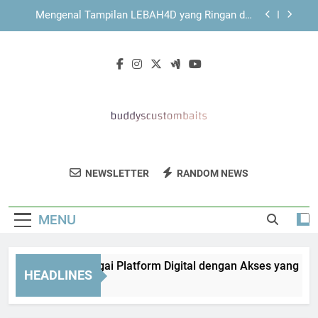
Skip
Mengenal Sistem Navigasi KAYA787 yang
to
Sederhana dan Terarah
content
KAYA787 dengan Struktur Navigasi yang
Mendukung Kenyamanan Pengguna
EDWINSLOT sebagai Platform Digital dengan
Akses yang Lebih Terarah
Mengenal Tampilan LEBAH4D yang Ringan dan
Mudah Dipahami
Mengenal Sistem Navigasi KAYA787 yang
Sederhana dan Terarah
Buddy's Custom
Dapatkan Umpan Ikan Dan Aksesori
KAYA787 dengan Struktur Navigasi yang
NEWSLETTER
RANDOM NEWS
Baits
Mendukung Kenyamanan Pengguna
Memancing Terbaik Di Buddy’s Custom
Baits. Untuk Hasil Memancing Yang
MENU
Maksimal.
WINSLOT sebagai Platform Digital dengan Akses yang Lebih 
HEADLINES
Weeks Ago