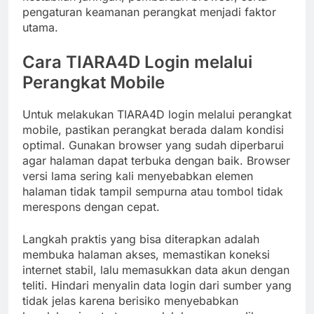
pengaturan keamanan perangkat menjadi faktor
utama.
Cara TIARA4D Login melalui
Perangkat Mobile
Untuk melakukan TIARA4D login melalui perangkat
mobile, pastikan perangkat berada dalam kondisi
optimal. Gunakan browser yang sudah diperbarui
agar halaman dapat terbuka dengan baik. Browser
versi lama sering kali menyebabkan elemen
halaman tidak tampil sempurna atau tombol tidak
merespons dengan cepat.
Langkah praktis yang bisa diterapkan adalah
membuka halaman akses, memastikan koneksi
internet stabil, lalu memasukkan data akun dengan
teliti. Hindari menyalin data login dari sumber yang
tidak jelas karena berisiko menyebabkan