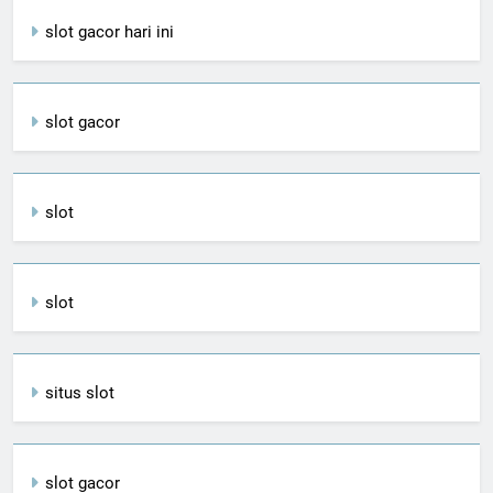
slot gacor hari ini
slot gacor
slot
slot
situs slot
slot gacor