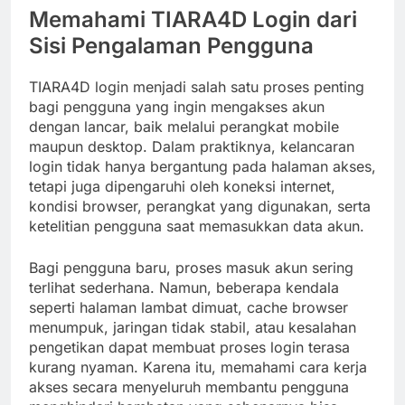
Memahami TIARA4D Login dari
Sisi Pengalaman Pengguna
TIARA4D login menjadi salah satu proses penting
bagi pengguna yang ingin mengakses akun
dengan lancar, baik melalui perangkat mobile
maupun desktop. Dalam praktiknya, kelancaran
login tidak hanya bergantung pada halaman akses,
tetapi juga dipengaruhi oleh koneksi internet,
kondisi browser, perangkat yang digunakan, serta
ketelitian pengguna saat memasukkan data akun.
Bagi pengguna baru, proses masuk akun sering
terlihat sederhana. Namun, beberapa kendala
seperti halaman lambat dimuat, cache browser
menumpuk, jaringan tidak stabil, atau kesalahan
pengetikan dapat membuat proses login terasa
kurang nyaman. Karena itu, memahami cara kerja
akses secara menyeluruh membantu pengguna