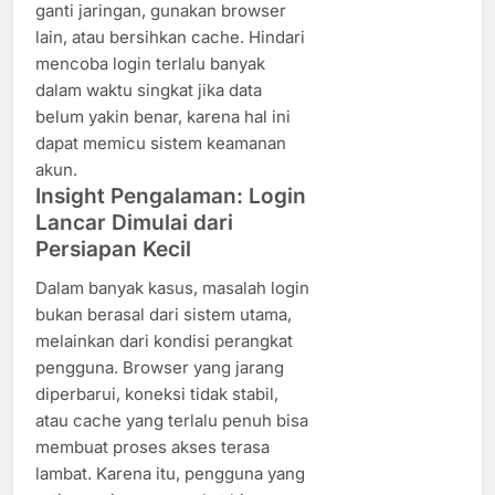
ganti jaringan, gunakan browser
lain, atau bersihkan cache. Hindari
mencoba login terlalu banyak
dalam waktu singkat jika data
belum yakin benar, karena hal ini
dapat memicu sistem keamanan
akun.
Insight Pengalaman: Login
Lancar Dimulai dari
Persiapan Kecil
Dalam banyak kasus, masalah login
bukan berasal dari sistem utama,
melainkan dari kondisi perangkat
pengguna. Browser yang jarang
diperbarui, koneksi tidak stabil,
atau cache yang terlalu penuh bisa
membuat proses akses terasa
lambat. Karena itu, pengguna yang