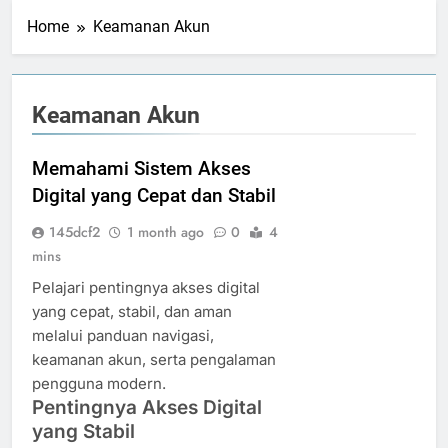
Home
Keamanan Akun
Keamanan Akun
Memahami Sistem Akses
Digital yang Cepat dan Stabil
145dcf2
1 month ago
0
4
mins
Pelajari pentingnya akses digital
yang cepat, stabil, dan aman
melalui panduan navigasi,
keamanan akun, serta pengalaman
pengguna modern.
Pentingnya Akses Digital
yang Stabil