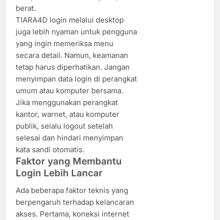
berat.
TIARA4D login melalui desktop
juga lebih nyaman untuk pengguna
yang ingin memeriksa menu
secara detail. Namun, keamanan
tetap harus diperhatikan. Jangan
menyimpan data login di perangkat
umum atau komputer bersama.
Jika menggunakan perangkat
kantor, warnet, atau komputer
publik, selalu logout setelah
selesai dan hindari menyimpan
kata sandi otomatis.
Faktor yang Membantu
Login Lebih Lancar
Ada beberapa faktor teknis yang
berpengaruh terhadap kelancaran
akses. Pertama, koneksi internet