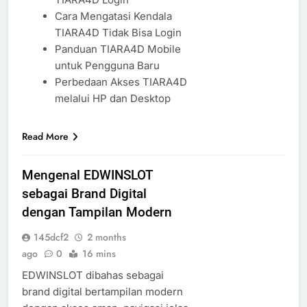
Cara Mengatasi Kendala
TIARA4D Tidak Bisa Login
Panduan TIARA4D Mobile
untuk Pengguna Baru
Perbedaan Akses TIARA4D
melalui HP dan Desktop
Read More
Mengenal EDWINSLOT
sebagai Brand Digital
dengan Tampilan Modern
145dcf2
2 months
ago
0
16 mins
EDWINSLOT dibahas sebagai
brand digital bertampilan modern