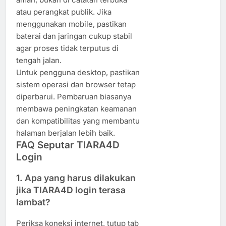
atau perangkat publik. Jika
menggunakan mobile, pastikan
baterai dan jaringan cukup stabil
agar proses tidak terputus di
tengah jalan.
Untuk pengguna desktop, pastikan
sistem operasi dan browser tetap
diperbarui. Pembaruan biasanya
membawa peningkatan keamanan
dan kompatibilitas yang membantu
halaman berjalan lebih baik.
FAQ Seputar TIARA4D
Login
1. Apa yang harus dilakukan
jika TIARA4D login terasa
lambat?
Periksa koneksi internet, tutup tab