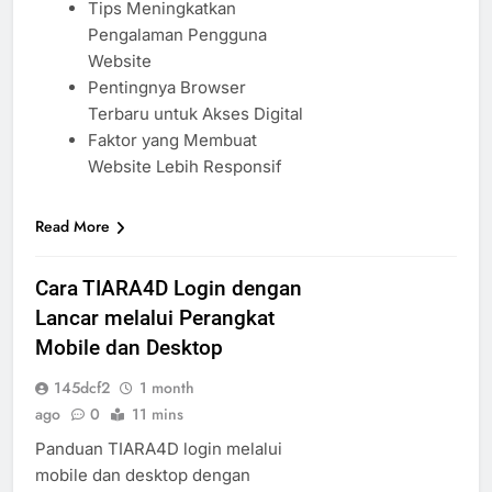
Tips Meningkatkan
Pengalaman Pengguna
Website
Pentingnya Browser
Terbaru untuk Akses Digital
Faktor yang Membuat
Website Lebih Responsif
Read More
Cara TIARA4D Login dengan
Lancar melalui Perangkat
Mobile dan Desktop
145dcf2
1 month
ago
0
11 mins
Panduan TIARA4D login melalui
mobile dan desktop dengan