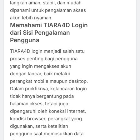
langkah aman, stabil, dan mudah
dipahami untuk pengalaman akses
akun lebih nyaman.
Memahami TIARA4D Login
dari Sisi Pengalaman
Pengguna
TIARA4D login menjadi salah satu
proses penting bagi pengguna
yang ingin mengakses akun
dengan lancar, baik melalui
perangkat mobile maupun desktop.
Dalam praktiknya, kelancaran login
tidak hanya bergantung pada
halaman akses, tetapi juga
dipengaruhi oleh koneksi internet,
kondisi browser, perangkat yang
digunakan, serta ketelitian
pengguna saat memasukkan data