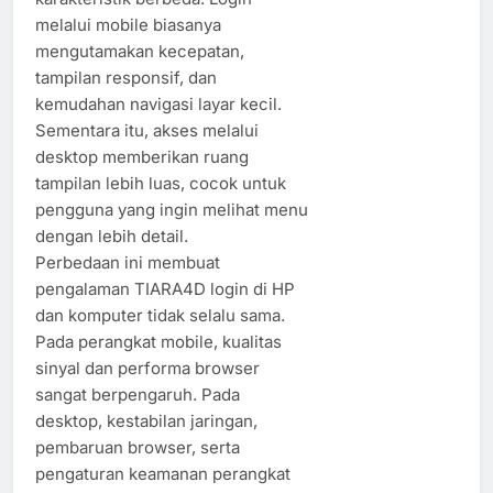
melalui mobile biasanya
mengutamakan kecepatan,
tampilan responsif, dan
kemudahan navigasi layar kecil.
Sementara itu, akses melalui
desktop memberikan ruang
tampilan lebih luas, cocok untuk
pengguna yang ingin melihat menu
dengan lebih detail.
Perbedaan ini membuat
pengalaman TIARA4D login di HP
dan komputer tidak selalu sama.
Pada perangkat mobile, kualitas
sinyal dan performa browser
sangat berpengaruh. Pada
desktop, kestabilan jaringan,
pembaruan browser, serta
pengaturan keamanan perangkat