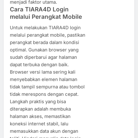
menjadi faktor utama.
Cara TIARA4D Login
melalui Perangkat Mobile
Untuk melakukan TIARA4D login
melalui perangkat mobile, pastikan
perangkat berada dalam kondisi
optimal. Gunakan browser yang
sudah diperbarui agar halaman
dapat terbuka dengan baik.
Browser versi lama sering kali
menyebabkan elemen halaman
tidak tampil sempurna atau tombol
tidak merespons dengan cepat.
Langkah praktis yang bisa
diterapkan adalah membuka
halaman akses, memastikan
koneksi internet stabil, lalu
memasukkan data akun dengan