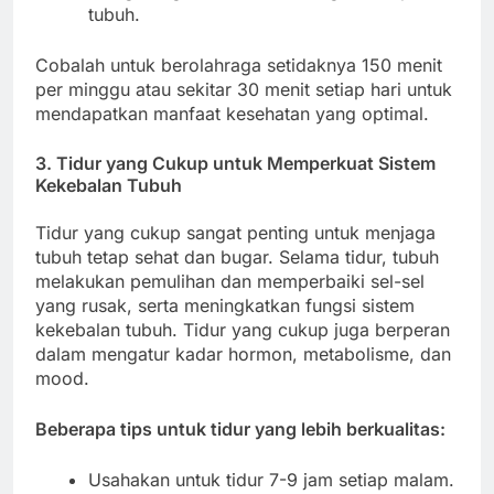
tubuh.
Cobalah untuk berolahraga setidaknya 150 menit
per minggu atau sekitar 30 menit setiap hari untuk
mendapatkan manfaat kesehatan yang optimal.
3.
Tidur yang Cukup untuk Memperkuat Sistem
Kekebalan Tubuh
Tidur yang cukup sangat penting untuk menjaga
tubuh tetap sehat dan bugar. Selama tidur, tubuh
melakukan pemulihan dan memperbaiki sel-sel
yang rusak, serta meningkatkan fungsi sistem
kekebalan tubuh. Tidur yang cukup juga berperan
dalam mengatur kadar hormon, metabolisme, dan
mood.
Beberapa tips untuk tidur yang lebih berkualitas:
Usahakan untuk tidur 7-9 jam setiap malam.