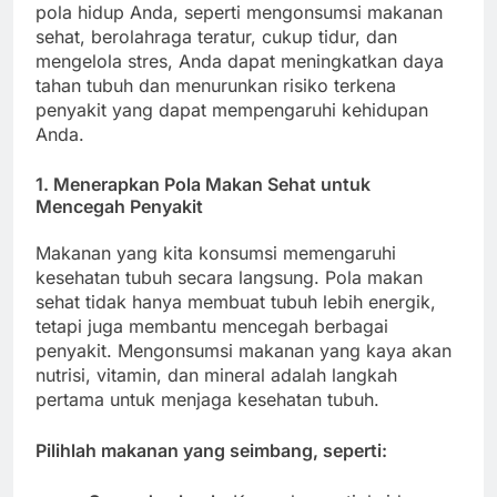
pola hidup Anda, seperti mengonsumsi makanan
sehat, berolahraga teratur, cukup tidur, dan
mengelola stres, Anda dapat meningkatkan daya
tahan tubuh dan menurunkan risiko terkena
penyakit yang dapat mempengaruhi kehidupan
Anda.
1.
Menerapkan Pola Makan Sehat untuk
Mencegah Penyakit
Makanan yang kita konsumsi memengaruhi
kesehatan tubuh secara langsung. Pola makan
sehat tidak hanya membuat tubuh lebih energik,
tetapi juga membantu mencegah berbagai
penyakit. Mengonsumsi makanan yang kaya akan
nutrisi, vitamin, dan mineral adalah langkah
pertama untuk menjaga kesehatan tubuh.
Pilihlah makanan yang seimbang, seperti: