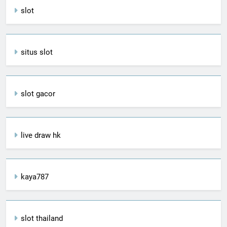
slot
situs slot
slot gacor
live draw hk
kaya787
slot thailand