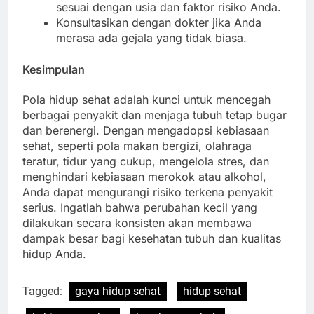
sesuai dengan usia dan faktor risiko Anda.
Konsultasikan dengan dokter jika Anda
merasa ada gejala yang tidak biasa.
Kesimpulan
Pola hidup sehat adalah kunci untuk mencegah
berbagai penyakit dan menjaga tubuh tetap bugar
dan berenergi. Dengan mengadopsi kebiasaan
sehat, seperti pola makan bergizi, olahraga
teratur, tidur yang cukup, mengelola stres, dan
menghindari kebiasaan merokok atau alkohol,
Anda dapat mengurangi risiko terkena penyakit
serius. Ingatlah bahwa perubahan kecil yang
dilakukan secara konsisten akan membawa
dampak besar bagi kesehatan tubuh dan kualitas
hidup Anda.
Tagged:
gaya hidup sehat
hidup sehat