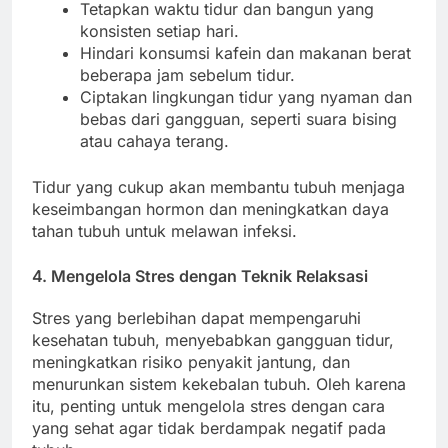
Tetapkan waktu tidur dan bangun yang
konsisten setiap hari.
Hindari konsumsi kafein dan makanan berat
beberapa jam sebelum tidur.
Ciptakan lingkungan tidur yang nyaman dan
bebas dari gangguan, seperti suara bising
atau cahaya terang.
Tidur yang cukup akan membantu tubuh menjaga
keseimbangan hormon dan meningkatkan daya
tahan tubuh untuk melawan infeksi.
4.
Mengelola Stres dengan Teknik Relaksasi
Stres yang berlebihan dapat mempengaruhi
kesehatan tubuh, menyebabkan gangguan tidur,
meningkatkan risiko penyakit jantung, dan
menurunkan sistem kekebalan tubuh. Oleh karena
itu, penting untuk mengelola stres dengan cara
yang sehat agar tidak berdampak negatif pada