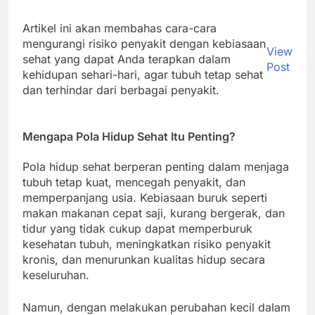
Artikel ini akan membahas cara-cara
mengurangi risiko penyakit dengan kebiasaan
View
sehat yang dapat Anda terapkan dalam
Post
kehidupan sehari-hari, agar tubuh tetap sehat
dan terhindar dari berbagai penyakit.
Mengapa Pola Hidup Sehat Itu Penting?
Pola hidup sehat berperan penting dalam menjaga
tubuh tetap kuat, mencegah penyakit, dan
memperpanjang usia. Kebiasaan buruk seperti
makan makanan cepat saji, kurang bergerak, dan
tidur yang tidak cukup dapat memperburuk
kesehatan tubuh, meningkatkan risiko penyakit
kronis, dan menurunkan kualitas hidup secara
keseluruhan.
Namun, dengan melakukan perubahan kecil dalam