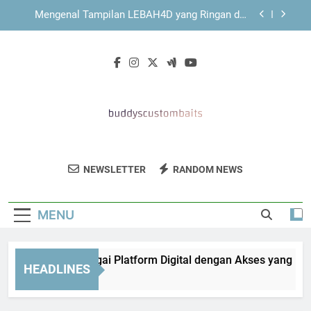
Skip
Mengenal Sistem Navigasi KAYA787 yang
to
Sederhana dan Terarah
content
KAYA787 dengan Struktur Navigasi yang
Mendukung Kenyamanan Pengguna
EDWINSLOT sebagai Platform Digital dengan
Akses yang Lebih Terarah
Mengenal Tampilan LEBAH4D yang Ringan dan
Mudah Dipahami
Mengenal Sistem Navigasi KAYA787 yang
Sederhana dan Terarah
Buddy's Custom
Dapatkan Umpan Ikan Dan Aksesori
KAYA787 dengan Struktur Navigasi yang
NEWSLETTER
RANDOM NEWS
Baits
Mendukung Kenyamanan Pengguna
Memancing Terbaik Di Buddy’s Custom
Baits. Untuk Hasil Memancing Yang
MENU
Maksimal.
WINSLOT sebagai Platform Digital dengan Akses yang Lebih 
HEADLINES
Weeks Ago