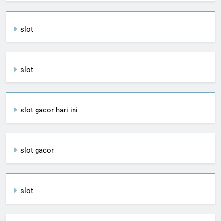
slot
slot
slot gacor hari ini
slot gacor
slot