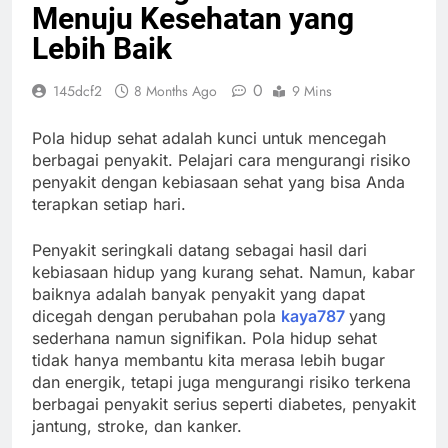
Menuju Kesehatan yang
Lebih Baik
0
145dcf2
8 Months Ago
9 Mins
Pola hidup sehat adalah kunci untuk mencegah
berbagai penyakit. Pelajari cara mengurangi risiko
penyakit dengan kebiasaan sehat yang bisa Anda
terapkan setiap hari.
Penyakit seringkali datang sebagai hasil dari
kebiasaan hidup yang kurang sehat. Namun, kabar
baiknya adalah banyak penyakit yang dapat
dicegah dengan perubahan pola
kaya787
yang
sederhana namun signifikan. Pola hidup sehat
tidak hanya membantu kita merasa lebih bugar
dan energik, tetapi juga mengurangi risiko terkena
berbagai penyakit serius seperti diabetes, penyakit
jantung, stroke, dan kanker.