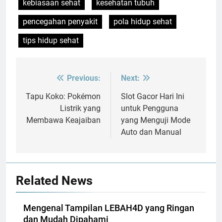
kebiasaan sehat
kesehatan tubuh
pencegahan penyakit
pola hidup sehat
tips hidup sehat
Previous:
Next:
Post
navigation
Tapu Koko: Pokémon
Slot Gacor Hari Ini
Listrik yang
untuk Pengguna
Membawa Keajaiban
yang Menguji Mode
Auto dan Manual
Related News
Mengenal Tampilan LEBAH4D yang Ringan
dan Mudah Dipahami