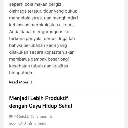
seperti pola makan bergizi,
olahraga teratur, tidur yang cukup,
mengelola stres, dan menghindari
kebiasaan merokok atau alkohol,
Anda dapat mengurangi risiko
terkena penyakit serius. Ingatlah
bahwa perubahan kecil yang
dilakukan secara konsisten akan
membawa dampak besar bagi
kesehatan tubuh dan kualitas
hidup Anda.
Read More
Menjadi Lebih Produktif
dengan Gaya Hidup Sehat
145dcf2
8 months
ago
0
8 mins