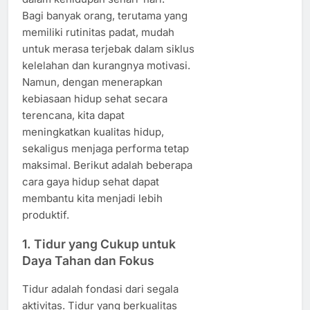
Bagi banyak orang, terutama yang
memiliki rutinitas padat, mudah
untuk merasa terjebak dalam siklus
kelelahan dan kurangnya motivasi.
Namun, dengan menerapkan
kebiasaan hidup sehat secara
terencana, kita dapat
meningkatkan kualitas hidup,
sekaligus menjaga performa tetap
maksimal. Berikut adalah beberapa
cara gaya hidup sehat dapat
membantu kita menjadi lebih
produktif.
1. Tidur yang Cukup untuk
Daya Tahan dan Fokus
Tidur adalah fondasi dari segala
aktivitas. Tidur yang berkualitas