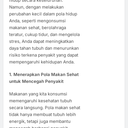
hidup secara keseluruhan.
Namun, dengan melakukan
perubahan kecil dalam pola hidup
Anda, seperti mengonsumsi
makanan sehat, berolahraga
teratur, cukup tidur, dan mengelola
stres, Anda dapat meningkatkan
daya tahan tubuh dan menurunkan
risiko terkena penyakit yang dapat
mempengaruhi kehidupan Anda.
1.
Menerapkan Pola Makan Sehat
untuk Mencegah Penyakit
Makanan yang kita konsumsi
memengaruhi kesehatan tubuh
secara langsung. Pola makan sehat
tidak hanya membuat tubuh lebih
energik, tetapi juga membantu