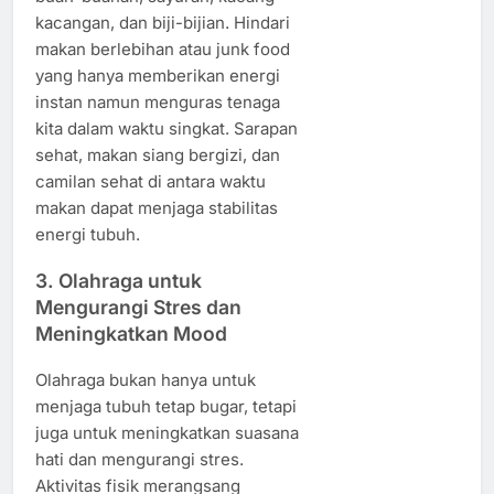
kacangan, dan biji-bijian. Hindari
makan berlebihan atau junk food
yang hanya memberikan energi
instan namun menguras tenaga
kita dalam waktu singkat. Sarapan
sehat, makan siang bergizi, dan
camilan sehat di antara waktu
makan dapat menjaga stabilitas
energi tubuh.
3. Olahraga untuk
Mengurangi Stres dan
Meningkatkan Mood
Olahraga bukan hanya untuk
menjaga tubuh tetap bugar, tetapi
juga untuk meningkatkan suasana
hati dan mengurangi stres.
Aktivitas fisik merangsang