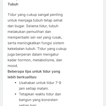
Tubuh
Tidur yang cukup sangat penting
untuk menjaga tubuh tetap sehat
dan bugar. Selama tidur, tubuh
melakukan pemulihan dan
memperbaiki sel-sel yang rusak,
serta meningkatkan fungsi sistem
kekebalan tubuh. Tidur yang cukup
juga berperan dalam mengatur
kadar hormon, metabolisme, dan
mood.
Beberapa tips untuk tidur yang
lebih berkualitas:
Usahakan untuk tidur 7-9
jam setiap malam.
Tetapkan waktu tidur dan
bangun yang konsisten
setiap hari.