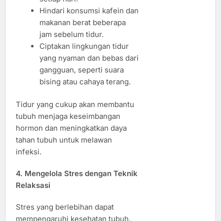
Hindari konsumsi kafein dan
makanan berat beberapa
jam sebelum tidur.
Ciptakan lingkungan tidur
yang nyaman dan bebas dari
gangguan, seperti suara
bising atau cahaya terang.
Tidur yang cukup akan membantu
tubuh menjaga keseimbangan
hormon dan meningkatkan daya
tahan tubuh untuk melawan
infeksi.
4.
Mengelola Stres dengan Teknik
Relaksasi
Stres yang berlebihan dapat
mempengaruhi kesehatan tubuh,