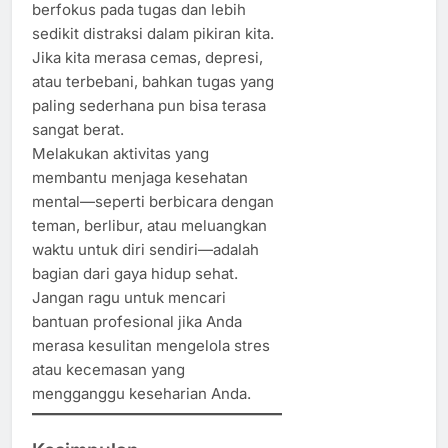
berfokus pada tugas dan lebih
sedikit distraksi dalam pikiran kita.
Jika kita merasa cemas, depresi,
atau terbebani, bahkan tugas yang
paling sederhana pun bisa terasa
sangat berat.
Melakukan aktivitas yang
membantu menjaga kesehatan
mental—seperti berbicara dengan
teman, berlibur, atau meluangkan
waktu untuk diri sendiri—adalah
bagian dari gaya hidup sehat.
Jangan ragu untuk mencari
bantuan profesional jika Anda
merasa kesulitan mengelola stres
atau kecemasan yang
mengganggu keseharian Anda.