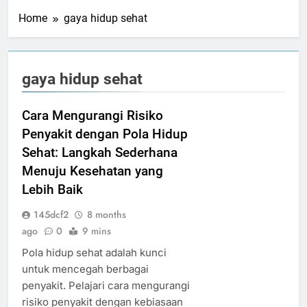
Home
gaya hidup sehat
gaya hidup sehat
Cara Mengurangi Risiko
Penyakit dengan Pola Hidup
Sehat: Langkah Sederhana
Menuju Kesehatan yang
Lebih Baik
145dcf2
8 months
ago
0
9 mins
Pola hidup sehat adalah kunci
untuk mencegah berbagai
penyakit. Pelajari cara mengurangi
risiko penyakit dengan kebiasaan