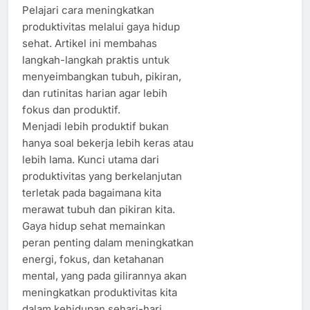
Pelajari cara meningkatkan
produktivitas melalui gaya hidup
sehat. Artikel ini membahas
langkah-langkah praktis untuk
menyeimbangkan tubuh, pikiran,
dan rutinitas harian agar lebih
fokus dan produktif.
Menjadi lebih produktif bukan
hanya soal bekerja lebih keras atau
lebih lama. Kunci utama dari
produktivitas yang berkelanjutan
terletak pada bagaimana kita
merawat tubuh dan pikiran kita.
Gaya hidup sehat memainkan
peran penting dalam meningkatkan
energi, fokus, dan ketahanan
mental, yang pada gilirannya akan
meningkatkan produktivitas kita
dalam kehidupan sehari-hari.