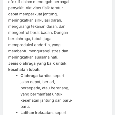
efektif dalam mencegah berbagai
penyakit. Aktivitas fisik teratur
dapat memperkuat jantung,
meningkatkan sirkulasi darah,
mengurangi tekanan darah, dan
mengontrol berat badan. Dengan
berolahraga, tubuh juga
memproduksi endorfin, yang
membantu mengurangi stres dan
meningkatkan suasana hati.
Jenis olahraga yang baik untuk
kesehatan tubuh:
Olahraga kardio
, seperti
jalan cepat, berlari,
bersepeda, atau berenang,
yang bermanfaat untuk
kesehatan jantung dan paru-
paru.
Latihan kekuatan
, seperti