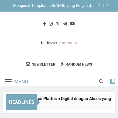
Skip
Mengenal Sistem Navigasi KAYA787 yang
to
Sederhana dan Terarah
content
KAYA787 dengan Struktur Navigasi yang
Mendukung Kenyamanan Pengguna
EDWINSLOT sebagai Platform Digital dengan
Akses yang Lebih Terarah
Mengenal Tampilan LEBAH4D yang Ringan dan
Mudah Dipahami
Mengenal Sistem Navigasi KAYA787 yang
Sederhana dan Terarah
Buddy's Custom
Dapatkan Umpan Ikan Dan Aksesori
KAYA787 dengan Struktur Navigasi yang
NEWSLETTER
RANDOM NEWS
Baits
Mendukung Kenyamanan Pengguna
Memancing Terbaik Di Buddy’s Custom
Baits. Untuk Hasil Memancing Yang
MENU
Maksimal.
WINSLOT sebagai Platform Digital dengan Akses yang Lebih 
HEADLINES
Weeks Ago