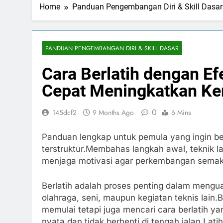
Home
Panduan Pengembangan Diri & Skill Dasar
PANDUAN PENGEMBANGAN DIRI & SKILL DASAR
Cara Berlatih dengan Ef
Cepat Meningkatkan 
0
145dcf2
9 Months Ago
6 Mins
Panduan lengkap untuk pemula yang ingin be
terstruktur.Membahas langkah awal, teknik l
menjaga motivasi agar perkembangan semaki
Berlatih adalah proses penting dalam mengua
olahraga, seni, maupun kegiatan teknis lai
memulai tetapi juga mencari cara berlatih 
nyata dan tidak berhenti di tengah jalan.Lat