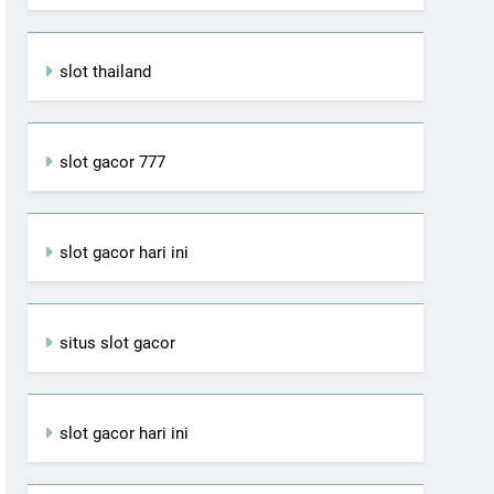
slot thailand
slot gacor 777
slot gacor hari ini
situs slot gacor
slot gacor hari ini