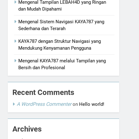
Mengenal Tampilan LEBAH4D yang Ringan
dan Mudah Dipahami
Mengenal Sistem Navigasi KAYA787 yang
Sederhana dan Terarah
KAYA787 dengan Struktur Navigasi yang
Mendukung Kenyamanan Pengguna
Mengenal KAYA787 melalui Tampilan yang
Bersih dan Profesional
Recent Comments
A WordPress Commenter
on
Hello world!
Archives