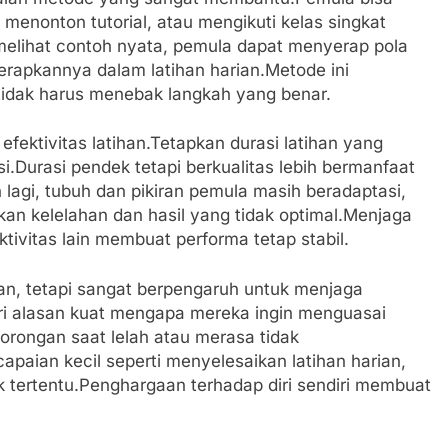
enonton tutorial, atau mengikuti kelas singkat
elihat contoh nyata, pemula dapat menyerap pola
nerapkannya dalam latihan harian.Metode ini
tidak harus menebak langkah yang benar.
ektivitas latihan.Tetapkan durasi latihan yang
si.Durasi pendek tetapi berkualitas lebih bermanfaat
h lagi, tubuh dan pikiran pemula masih beradaptasi,
kan kelelahan dan hasil yang tidak optimal.Menjaga
ktivitas lain membuat performa tetap stabil.
an, tetapi sangat berpengaruh untuk menjaga
ri alasan kuat mengapa mereka ingin menguasai
dorongan saat lelah atau merasa tidak
aian kecil seperti menyelesaikan latihan harian,
 tertentu.Penghargaan terhadap diri sendiri membuat