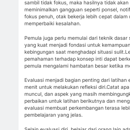
sambil tidak fokus, maka hasilnya tidak akan
meminimalkan gangguan seperti ponsel, notif
fokus penuh, otak bekerja lebih cepat dalam
memperbaiki kesalahan.
Pemula juga perlu memulai dari teknik dasa
yang kuat menjadi fondasi untuk kemampuan 
kebingungan saat menghadapi situasi sulit.Le
pemahaman terhadap konsep inti dapat berkemb
pemula mengalami hambatan besar ketika men
Evaluasi menjadi bagian penting dari latihan 
menit untuk melakukan refleksi diri.Catat a
muncul, dan aspek yang masih membingung
perbaikan untuk latihan berikutnya dan meng
evaluasi membuat perkembangan terasa lebih
pembelajaran yang jelas.
Selain evaluasi diri, belajar dari orang lai