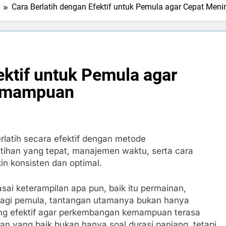
Cara Berlatih dengan Efektif untuk Pemula agar Cepat M
ektif untuk Pemula agar
Kemampuan
rlatih secara efektif dengan metode
atihan yang tepat, manajemen waktu, serta cara
n konsisten dan optimal.
sai keterampilan apa pun, baik itu permainan,
n.Bagi pemula, tantangan utamanya bukan hanya
yang efektif agar perkembangan kemampuan terasa
ihan yang baik bukan hanya soal durasi panjang, tetapi