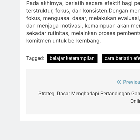
Pada akhirnya, berlatih secara efektif bagi
terstruktur, fokus, dan konsisten.Dengan m
fokus, menguasai dasar, melakukan evaluasi,
dan menjaga motivasi, kemampuan akan menin
sekadar rutinitas, melainkan proses pembent
komitmen untuk berkembang.
Tagged:
belajar keterampilan
cara berlatih efe
Previou
Post
navigation
Strategi Dasar Menghadapi Pertandingan Ga
Onli