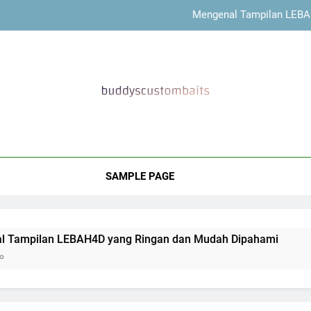
Mengenal Tampilan LEBA
Mengenal Sistem Navigasi
KAYA787 dengan Struktur Navigasi 
EDWINSLOT sebagai Platform Dig
dy's Custom Baits
Mengenal Tampilan LEBA
Umpan Ikan Dan Aksesori Memancing Terbaik Di Buddy’s Custo
Mengenal Sistem Navigasi
SAMPLE PAGE
KAYA787 dengan Struktur Navigasi 
LEBAH4D yang Ringan dan Mudah Dipahami
Mengenal S
3 Weeks Ago