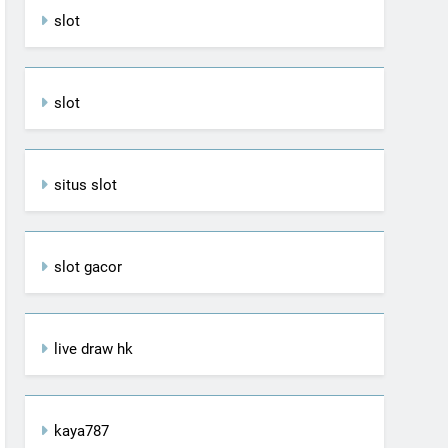
slot
slot
situs slot
slot gacor
live draw hk
kaya787