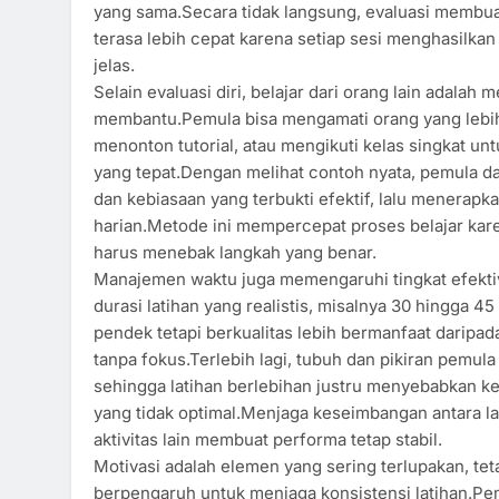
yang sama.Secara tidak langsung, evaluasi memb
terasa lebih cepat karena setiap sesi menghasilka
jelas.
Selain evaluasi diri, belajar dari orang lain adalah
membantu.Pemula bisa mengamati orang yang lebi
menonton tutorial, atau mengikuti kelas singkat u
yang tepat.Dengan melihat contoh nyata, pemula d
dan kebiasaan yang terbukti efektif, lalu menerapk
harian.Metode ini mempercepat proses belajar kar
harus menebak langkah yang benar.
Manajemen waktu juga memengaruhi tingkat efektiv
durasi latihan yang realistis, misalnya 30 hingga 45
pendek tetapi berkualitas lebih bermanfaat daripad
tanpa fokus.Terlebih lagi, tubuh dan pikiran pemula
sehingga latihan berlebihan justru menyebabkan ke
yang tidak optimal.Menjaga keseimbangan antara lati
aktivitas lain membuat performa tetap stabil.
Motivasi adalah elemen yang sering terlupakan, tet
berpengaruh untuk menjaga konsistensi latihan.Pe