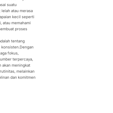
sai suatu
 lelah atau merasa
aian kecil seperti
si, atau memahami
 membuat proses
adalah tentang
n konsisten.Dengan
aga fokus,
sumber terpercaya,
n akan meningkat
rutinitas, melainkan
plinan dan komitmen