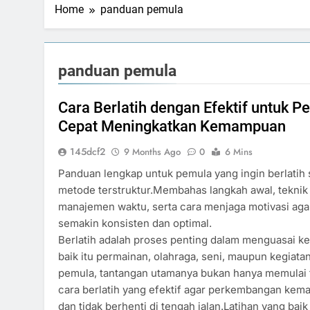
Home
panduan pemula
panduan pemula
Cara Berlatih dengan Efektif untuk P
Cepat Meningkatkan Kemampuan
145dcf2
9 Months Ago
0
6 Mins
Panduan lengkap untuk pemula yang ingin berlatih 
metode terstruktur.Membahas langkah awal, teknik l
manajemen waktu, serta cara menjaga motivasi ag
semakin konsisten dan optimal.
Berlatih adalah proses penting dalam menguasai ke
baik itu permainan, olahraga, seni, maupun kegiatan
pemula, tantangan utamanya bukan hanya memulai t
cara berlatih yang efektif agar perkembangan kem
dan tidak berhenti di tengah jalan.Latihan yang bai