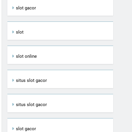
slot gacor
slot
slot online
situs slot gacor
situs slot gacor
slot gacor