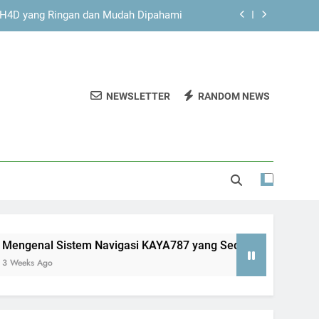
H4D yang Ringan dan Mudah Dipahami
 KAYA787 yang Sederhana dan Terarah
yang Mendukung Kenyamanan Pengguna
NEWSLETTER
RANDOM NEWS
ital dengan Akses yang Lebih Terarah
H4D yang Ringan dan Mudah Dipahami
m Baits. Untuk Hasil Memancing Yang Maksimal.
 KAYA787 yang Sederhana dan Terarah
yang Mendukung Kenyamanan Pengguna
istem Navigasi KAYA787 yang Sederhana dan Terarah