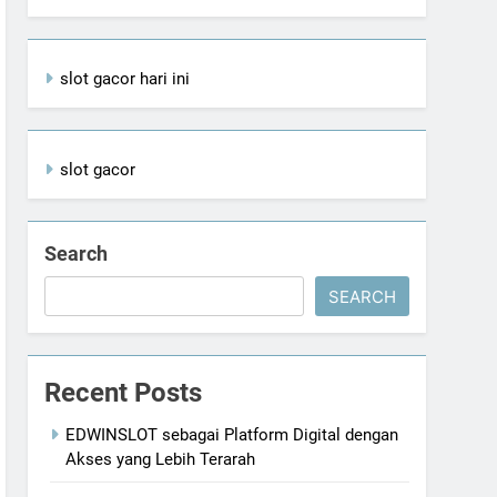
slot gacor hari ini
slot gacor
Search
SEARCH
Recent Posts
EDWINSLOT sebagai Platform Digital dengan
Akses yang Lebih Terarah