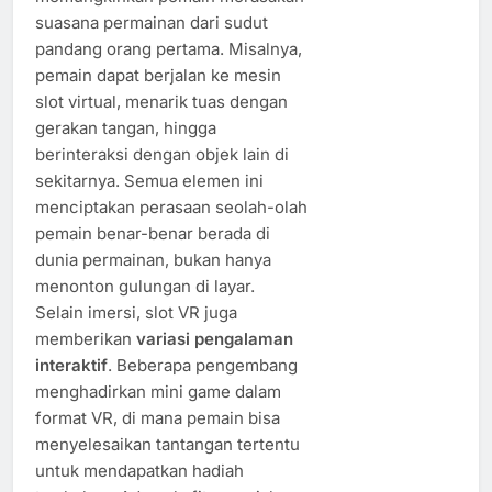
suasana permainan dari sudut
pandang orang pertama. Misalnya,
pemain dapat berjalan ke mesin
slot virtual, menarik tuas dengan
gerakan tangan, hingga
berinteraksi dengan objek lain di
sekitarnya. Semua elemen ini
menciptakan perasaan seolah-olah
pemain benar-benar berada di
dunia permainan, bukan hanya
menonton gulungan di layar.
Selain imersi, slot VR juga
memberikan
variasi pengalaman
interaktif
. Beberapa pengembang
menghadirkan mini game dalam
format VR, di mana pemain bisa
menyelesaikan tantangan tertentu
untuk mendapatkan hadiah