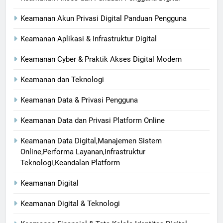
Keamanan Akun Privasi Digital Panduan Pengguna
Keamanan Aplikasi & Infrastruktur Digital
Keamanan Cyber & Praktik Akses Digital Modern
Keamanan dan Teknologi
Keamanan Data & Privasi Pengguna
Keamanan Data dan Privasi Platform Online
Keamanan Data Digital,Manajemen Sistem
Online,Performa Layanan,Infrastruktur
Teknologi,Keandalan Platform
Keamanan Digital
Keamanan Digital & Teknologi