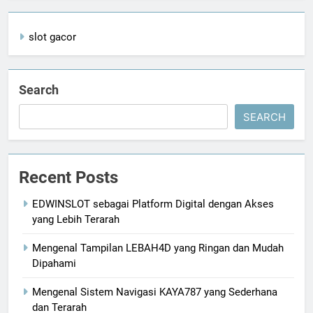
slot gacor
Search
SEARCH
Recent Posts
EDWINSLOT sebagai Platform Digital dengan Akses
yang Lebih Terarah
Mengenal Tampilan LEBAH4D yang Ringan dan Mudah
Dipahami
Mengenal Sistem Navigasi KAYA787 yang Sederhana
dan Terarah