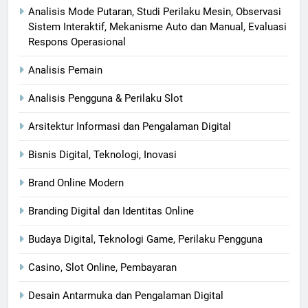
Analisis Mode Putaran, Studi Perilaku Mesin, Observasi
Sistem Interaktif, Mekanisme Auto dan Manual, Evaluasi
Respons Operasional
Analisis Pemain
Analisis Pengguna & Perilaku Slot
Arsitektur Informasi dan Pengalaman Digital
Bisnis Digital, Teknologi, Inovasi​
Brand Online Modern
Branding Digital dan Identitas Online
Budaya Digital, Teknologi Game, Perilaku Pengguna
Casino, Slot Online, Pembayaran
Desain Antarmuka dan Pengalaman Digital