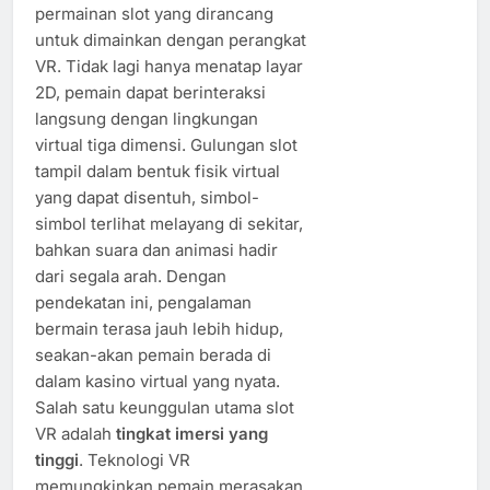
permainan slot yang dirancang
untuk dimainkan dengan perangkat
VR. Tidak lagi hanya menatap layar
2D, pemain dapat berinteraksi
langsung dengan lingkungan
virtual tiga dimensi. Gulungan slot
tampil dalam bentuk fisik virtual
yang dapat disentuh, simbol-
simbol terlihat melayang di sekitar,
bahkan suara dan animasi hadir
dari segala arah. Dengan
pendekatan ini, pengalaman
bermain terasa jauh lebih hidup,
seakan-akan pemain berada di
dalam kasino virtual yang nyata.
Salah satu keunggulan utama slot
VR adalah
tingkat imersi yang
tinggi
. Teknologi VR
memungkinkan pemain merasakan