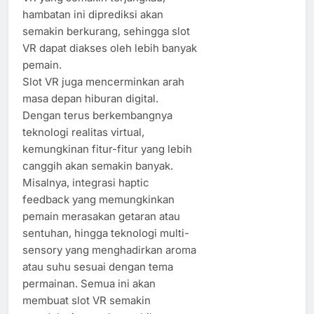
hambatan ini diprediksi akan
semakin berkurang, sehingga slot
VR dapat diakses oleh lebih banyak
pemain.
Slot VR juga mencerminkan arah
masa depan hiburan digital.
Dengan terus berkembangnya
teknologi realitas virtual,
kemungkinan fitur-fitur yang lebih
canggih akan semakin banyak.
Misalnya, integrasi haptic
feedback yang memungkinkan
pemain merasakan getaran atau
sentuhan, hingga teknologi multi-
sensory yang menghadirkan aroma
atau suhu sesuai dengan tema
permainan. Semua ini akan
membuat slot VR semakin