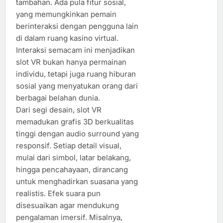
tambahan. Ada pula fitur sosial,
yang memungkinkan pemain
berinteraksi dengan pengguna lain
di dalam ruang kasino virtual.
Interaksi semacam ini menjadikan
slot VR bukan hanya permainan
individu, tetapi juga ruang hiburan
sosial yang menyatukan orang dari
berbagai belahan dunia.
Dari segi desain, slot VR
memadukan grafis 3D berkualitas
tinggi dengan audio surround yang
responsif. Setiap detail visual,
mulai dari simbol, latar belakang,
hingga pencahayaan, dirancang
untuk menghadirkan suasana yang
realistis. Efek suara pun
disesuaikan agar mendukung
pengalaman imersif. Misalnya,