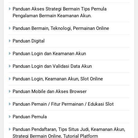
Panduan Akses Strategi Bermain Tips Pemula
Pengalaman Bermain Keamanan Akun.
Panduan Bermain, Teknologi, Permainan Online
Panduan Digital
Panduan Login dan Keamanan Akun
Panduan Login dan Validasi Data Akun
Panduan Login, Keamanan Akun, Slot Online
Panduan Mobile dan Akses Browser
Panduan Pemain / Fitur Permainan / Edukasi Slot
Panduan Pemula
Panduan Pendaftaran, Tips Situs Judi, Keamanan Akun,
Strategi Bermain Online, Tutorial Platform