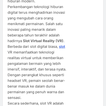
hiburan modern.
Perkembangan teknologi hiburan
digital terus menghadirkan inovasi
yang mengubah cara orang
menikmati permainan. Salah satu
inovasi paling menarik dalam
beberapa tahun terakhir adalah
hadirnya
Slot Virtual Reality (VR)
.
Berbeda dari slot digital biasa,
slot
VR memanfaatkan teknologi
realitas virtual untuk memberikan
pengalaman bermain yang lebih
imersif, interaktif, dan terasa nyata.
Dengan perangkat khusus seperti
headset VR, pemain seolah benar-
benar masuk ke dalam dunia
permainan yang penuh warna dan
sensasi.
Secara sederhana, slot VR adalah