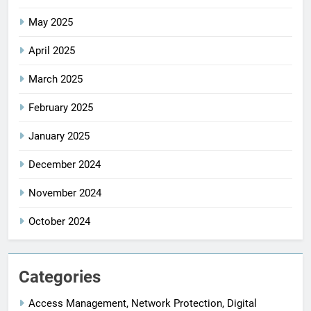
May 2025
April 2025
March 2025
February 2025
January 2025
December 2024
November 2024
October 2024
Categories
Access Management, Network Protection, Digital