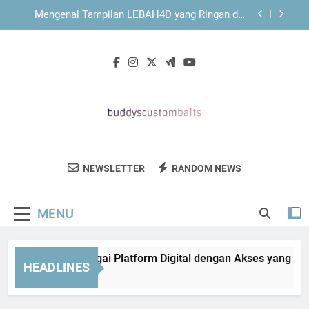
Skip
Mengenal Sistem Navigasi KAYA787 yang
to
Sederhana dan Terarah
content
KAYA787 dengan Struktur Navigasi yang
Mendukung Kenyamanan Pengguna
EDWINSLOT sebagai Platform Digital dengan
Akses yang Lebih Terarah
Mengenal Tampilan LEBAH4D yang Ringan dan
Mudah Dipahami
Mengenal Sistem Navigasi KAYA787 yang
Sederhana dan Terarah
Buddy's Custom
Dapatkan Umpan Ikan Dan Aksesori
KAYA787 dengan Struktur Navigasi yang
NEWSLETTER
RANDOM NEWS
Baits
Mendukung Kenyamanan Pengguna
Memancing Terbaik Di Buddy’s Custom
Baits. Untuk Hasil Memancing Yang
MENU
Maksimal.
WINSLOT sebagai Platform Digital dengan Akses yang Lebih 
HEADLINES
Weeks Ago