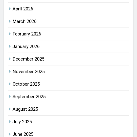
April 2026
March 2026
February 2026
January 2026
December 2025
November 2025
October 2025
September 2025
August 2025
July 2025
June 2025