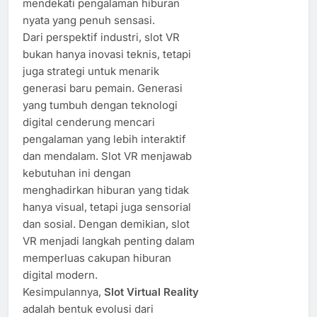
mendekati pengalaman hiburan
nyata yang penuh sensasi.
Dari perspektif industri, slot VR
bukan hanya inovasi teknis, tetapi
juga strategi untuk menarik
generasi baru pemain. Generasi
yang tumbuh dengan teknologi
digital cenderung mencari
pengalaman yang lebih interaktif
dan mendalam. Slot VR menjawab
kebutuhan ini dengan
menghadirkan hiburan yang tidak
hanya visual, tetapi juga sensorial
dan sosial. Dengan demikian, slot
VR menjadi langkah penting dalam
memperluas cakupan hiburan
digital modern.
Kesimpulannya,
Slot Virtual Reality
adalah bentuk evolusi dari