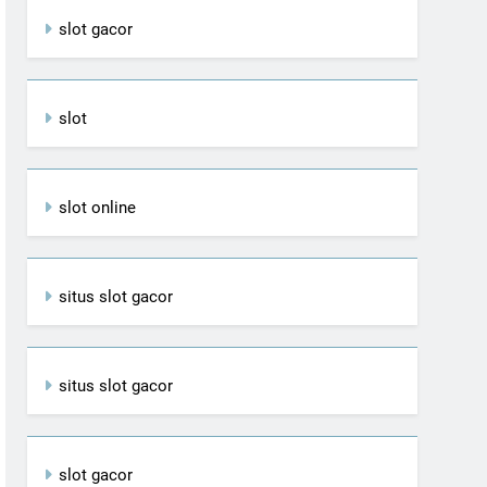
slot gacor
slot
slot online
situs slot gacor
situs slot gacor
slot gacor