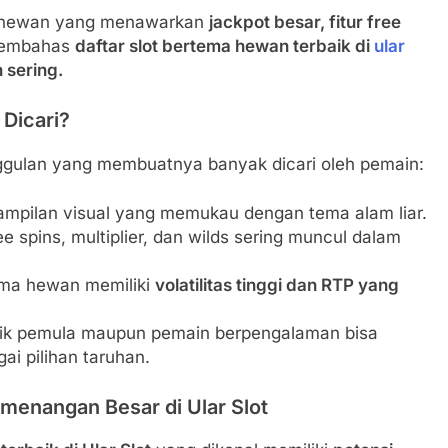
a hewan yang menawarkan
jackpot besar, fitur free
 membahas
daftar slot bertema hewan terbaik di
ular
 sering.
Dicari?
ggulan yang membuatnya banyak dicari oleh pemain:
mpilan visual yang memukau dengan tema alam liar.
e spins, multiplier, dan wilds sering muncul dalam
ma hewan memiliki
volatilitas tinggi dan RTP yang
ik pemula maupun pemain berpengalaman bisa
ai pilihan taruhan.
menangan Besar di Ular Slot