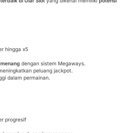
erbaik di Ular Slot
yang dikenal memiliki
potensi
er hingga x5
a menang
dengan sistem Megaways.
 meningkatkan peluang jackpot.
inggi dalam permainan.
r progresif