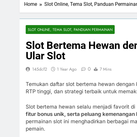
Home
Slot Online, Tema Slot, Panduan Permaina
SLOT ONLINE, TEMA SLOT, PANDUAN PERMAINAN
Slot Bertema Hewan de
Ular Slot
0
145dcf2
1 Year Ago
7 Mins
Temukan daftar slot bertema hewan dengan ke
RTP tinggi, dan strategi terbaik untuk mem
Slot bertema hewan selalu menjadi favorit di
fitur bonus unik, serta peluang kemenangan
permainan slot ini menghadirkan berbagai 
pemain.