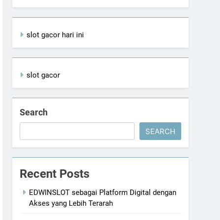
slot gacor hari ini
slot gacor
Search
SEARCH
Recent Posts
EDWINSLOT sebagai Platform Digital dengan
Akses yang Lebih Terarah