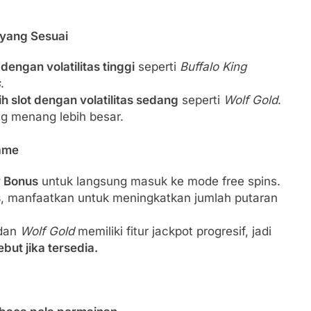
s yang Sesuai
dengan volatilitas tinggi
seperti
Buffalo King
s
.
ih slot dengan volatilitas sedang
seperti
Wolf Gold
.
g menang lebih besar.
Game
y Bonus
untuk langsung masuk ke mode free spins.
s
, manfaatkan untuk meningkatkan jumlah putaran
dan
Wolf Gold
memiliki fitur jackpot progresif, jadi
but jika tersedia.