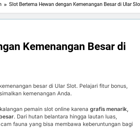
n
Slot Bertema Hewan dengan Kemenangan Besar di Ular Slo
ngan Kemenangan Besar di
menangan besar di Ular Slot. Pelajari fitur bonus,
aksimalkan kemenangan Anda.
 kalangan pemain slot online karena
grafis menarik,
 besar
. Dari hutan belantara hingga lautan luas,
macam fauna yang bisa membawa keberuntungan bagi