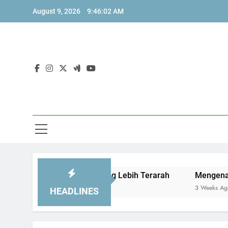
Skip
August 9, 2026
9:46:03 AM
to
content
Bud
Dapatkan 
 dengan Akses yang Lebih Terarah
Mengenal Tampilan 
3 Weeks Ago
HEADLINES