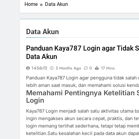
Home
Data Akun
Data Akun
Panduan Kaya787 Login agar Tidak S
Data Akun
145dcf2
3 Months Ago
0
17 Mins
Panduan Kaya787 Login agar pengguna tidak salah 
lebih aman saat masuk, dan memahami solusi kenda
Memahami Pentingnya Ketelitian 
Login
Kaya787 Login menjadi salah satu aktivitas utama 
ingin mengakses akun secara cepat, praktis, dan t
login memang terlihat sederhana, tetapi tetap me
ketelitian.Satu kesalahan kecil pada data akun da