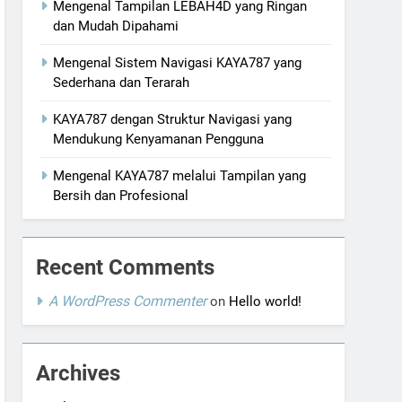
Mengenal Tampilan LEBAH4D yang Ringan
dan Mudah Dipahami
Mengenal Sistem Navigasi KAYA787 yang
Sederhana dan Terarah
KAYA787 dengan Struktur Navigasi yang
Mendukung Kenyamanan Pengguna
Mengenal KAYA787 melalui Tampilan yang
Bersih dan Profesional
Recent Comments
A WordPress Commenter
on
Hello world!
Archives