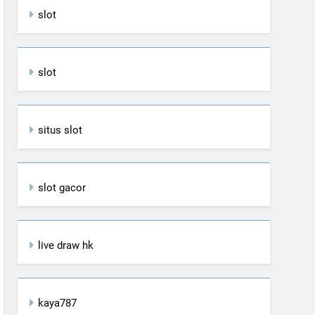
slot
slot
situs slot
slot gacor
live draw hk
kaya787