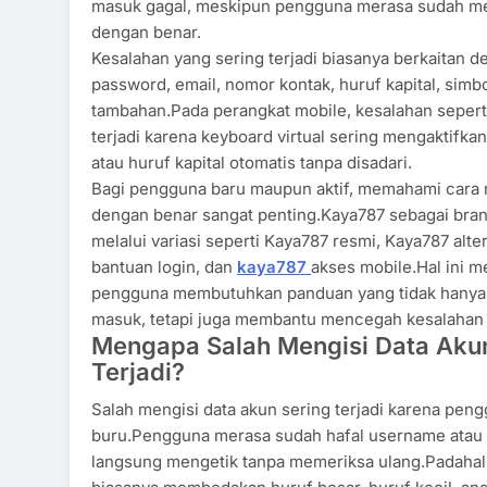
masuk gagal, meskipun pengguna merasa sudah m
dengan benar.
Kesalahan yang sering terjadi biasanya berkaitan 
password, email, nomor kontak, huruf kapital, simbo
tambahan.Pada perangkat mobile, kesalahan seperti
terjadi karena keyboard virtual sering mengaktifkan
atau huruf kapital otomatis tanpa disadari.
Bagi pengguna baru maupun aktif, memahami cara 
dengan benar sangat penting.Kaya787 sebagai brand 
melalui variasi seperti Kaya787 resmi, Kaya787 alte
bantuan login, dan
kaya787
akses mobile.Hal ini 
pengguna membutuhkan panduan yang tidak hanya
masuk, tetapi juga membantu mencegah kesalahan i
Mengapa Salah Mengisi Data Aku
Terjadi?
Salah mengisi data akun sering terjadi karena pen
buru.Pengguna merasa sudah hafal username atau 
langsung mengetik tanpa memeriksa ulang.Padahal,