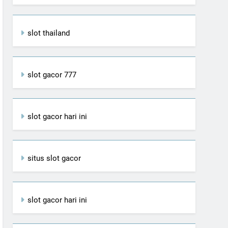
slot thailand
slot gacor 777
slot gacor hari ini
situs slot gacor
slot gacor hari ini