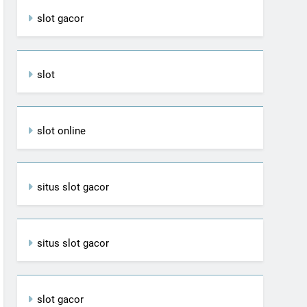
slot gacor
slot
slot online
situs slot gacor
situs slot gacor
slot gacor