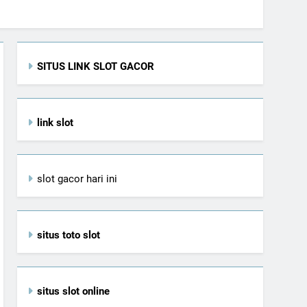
SITUS LINK SLOT GACOR
link slot
slot gacor hari ini
situs toto slot
situs slot online