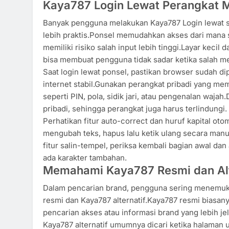
Kaya787 Login Lewat Perangkat M
Banyak pengguna melakukan Kaya787 Login lewat 
lebih praktis.Ponsel memudahkan akses dari mana sa
memiliki risiko salah input lebih tinggi.Layar kecil 
bisa membuat pengguna tidak sadar ketika salah m
Saat login lewat ponsel, pastikan browser sudah di
internet stabil.Gunakan perangkat pribadi yang mem
seperti PIN, pola, sidik jari, atau pengenalan wajah.
pribadi, sehingga perangkat juga harus terlindungi.
Perhatikan fitur auto-correct dan huruf kapital oto
mengubah teks, hapus lalu ketik ulang secara man
fitur salin-tempel, periksa kembali bagian awal dan 
ada karakter tambahan.
Memahami Kaya787 Resmi dan Alt
Dalam pencarian brand, pengguna sering menemuka
resmi dan Kaya787 alternatif.Kaya787 resmi biasan
pencarian akses atau informasi brand yang lebih j
Kaya787 alternatif umumnya dicari ketika halaman u