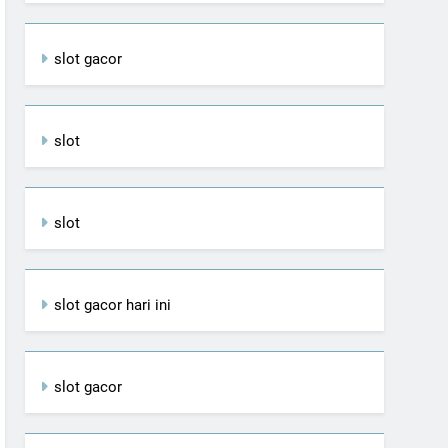
slot gacor
slot
slot
slot gacor hari ini
slot gacor