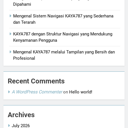
Dipahami
Mengenal Sistem Navigasi KAYA787 yang Sederhana
dan Terarah
KAYA787 dengan Struktur Navigasi yang Mendukung
Kenyamanan Pengguna
Mengenal KAYA787 melalui Tampilan yang Bersih dan
Profesional
Recent Comments
A WordPress Commenter
on
Hello world!
Archives
July 2026