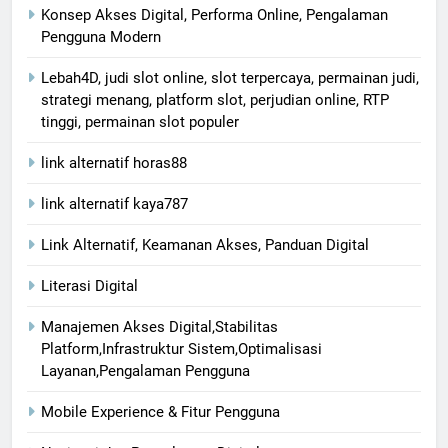
Konsep Akses Digital, Performa Online, Pengalaman
Pengguna Modern
Lebah4D, judi slot online, slot terpercaya, permainan judi,
strategi menang, platform slot, perjudian online, RTP
tinggi, permainan slot populer
link alternatif horas88
link alternatif kaya787
Link Alternatif, Keamanan Akses, Panduan Digital
Literasi Digital
Manajemen Akses Digital,Stabilitas
Platform,Infrastruktur Sistem,Optimalisasi
Layanan,Pengalaman Pengguna
Mobile Experience & Fitur Pengguna