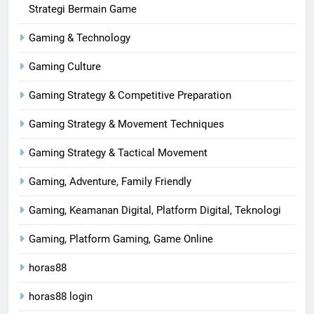
Strategi Bermain Game
Gaming & Technology
Gaming Culture
Gaming Strategy & Competitive Preparation
Gaming Strategy & Movement Techniques
Gaming Strategy & Tactical Movement
Gaming, Adventure, Family Friendly
Gaming, Keamanan Digital, Platform Digital, Teknologi
Gaming, Platform Gaming, Game Online
horas88
horas88 login