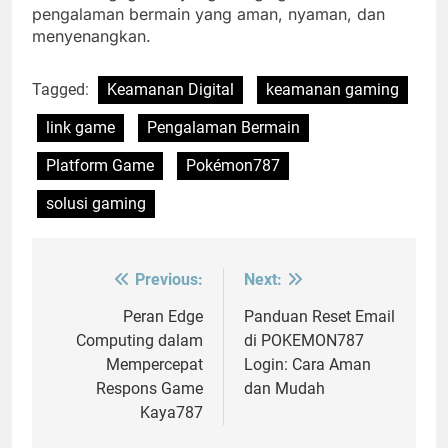
pengalaman bermain yang aman, nyaman, dan
menyenangkan.
Tagged:
Keamanan Digital
keamanan gaming
link game
Pengalaman Bermain
Platform Game
Pokémon787
solusi gaming
Previous:
Next:
Post
navigation
Peran Edge
Panduan Reset Email
Computing dalam
di POKEMON787
Mempercepat
Login: Cara Aman
Respons Game
dan Mudah
Kaya787