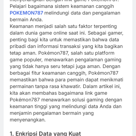
Pelajari bagaimana sistem keamanan canggih
POKEMON787
melindungi data dan pengalaman
bermain Anda.
Keamanan menjadi salah satu faktor terpenting
dalam dunia game online saat ini. Sebagai gamer,
penting bagi kita untuk memastikan bahwa data
pribadi dan informasi transaksi yang kita bagikan
tetap aman. Pokémon787, salah satu platform
game populer, menawarkan pengalaman gaming
yang tidak hanya seru tetapi juga aman. Dengan
berbagai fitur keamanan canggih, Pokémon787
memastikan bahwa para pemain dapat menikmati
permainan tanpa rasa khawatir. Dalam artikel ini,
kita akan membahas bagaimana link game
Pokémon787 menawarkan solusi gaming dengan
keamanan tinggi yang melindungi data Anda dan
menjamin pengalaman bermain yang
menyenangkan.
1. Enkripsi Data yang Kuat