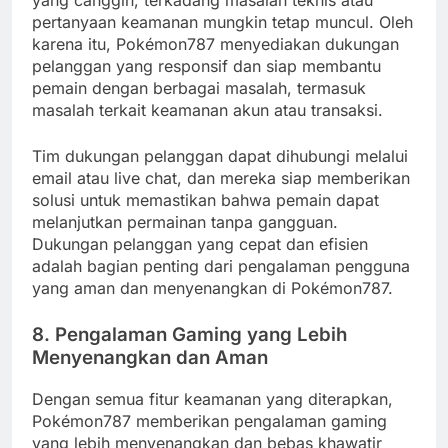
yang canggih, terkadang masalah teknis atau
pertanyaan keamanan mungkin tetap muncul. Oleh
karena itu, Pokémon787 menyediakan dukungan
pelanggan yang responsif dan siap membantu
pemain dengan berbagai masalah, termasuk
masalah terkait keamanan akun atau transaksi.
Tim dukungan pelanggan dapat dihubungi melalui
email atau live chat, dan mereka siap memberikan
solusi untuk memastikan bahwa pemain dapat
melanjutkan permainan tanpa gangguan.
Dukungan pelanggan yang cepat dan efisien
adalah bagian penting dari pengalaman pengguna
yang aman dan menyenangkan di Pokémon787.
8. Pengalaman Gaming yang Lebih
Menyenangkan dan Aman
Dengan semua fitur keamanan yang diterapkan,
Pokémon787 memberikan pengalaman gaming
yang lebih menyenangkan dan bebas khawatir