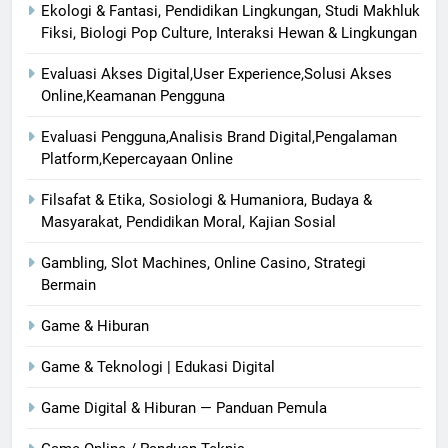
Ekologi & Fantasi, Pendidikan Lingkungan, Studi Makhluk
Fiksi, Biologi Pop Culture, Interaksi Hewan & Lingkungan
Evaluasi Akses Digital,User Experience,Solusi Akses
Online,Keamanan Pengguna
Evaluasi Pengguna,Analisis Brand Digital,Pengalaman
Platform,Kepercayaan Online
Filsafat & Etika, Sosiologi & Humaniora, Budaya &
Masyarakat, Pendidikan Moral, Kajian Sosial
Gambling, Slot Machines, Online Casino, Strategi
Bermain
Game & Hiburan
Game & Teknologi | Edukasi Digital
Game Digital & Hiburan — Panduan Pemula