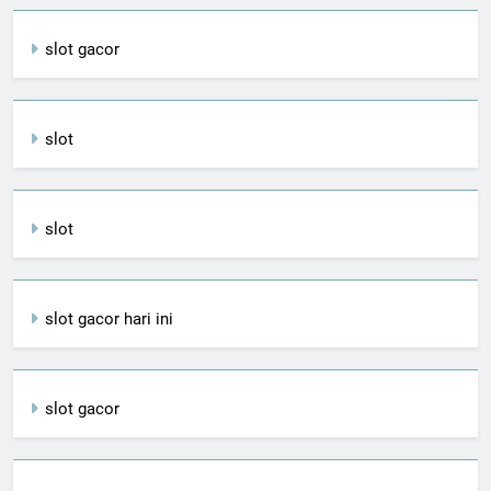
slot gacor
slot
slot
slot gacor hari ini
slot gacor