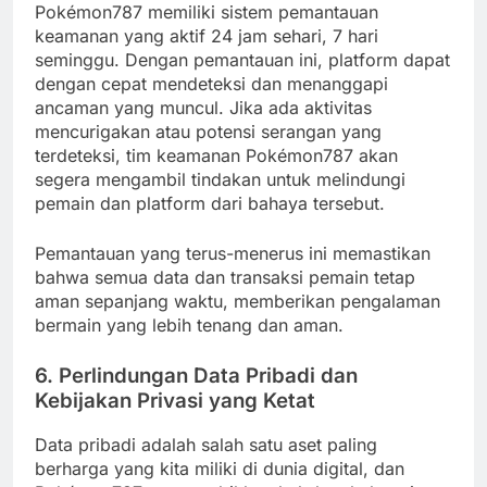
Pokémon787 memiliki sistem pemantauan
keamanan yang aktif 24 jam sehari, 7 hari
seminggu. Dengan pemantauan ini, platform dapat
dengan cepat mendeteksi dan menanggapi
ancaman yang muncul. Jika ada aktivitas
mencurigakan atau potensi serangan yang
terdeteksi, tim keamanan Pokémon787 akan
segera mengambil tindakan untuk melindungi
pemain dan platform dari bahaya tersebut.
Pemantauan yang terus-menerus ini memastikan
bahwa semua data dan transaksi pemain tetap
aman sepanjang waktu, memberikan pengalaman
bermain yang lebih tenang dan aman.
6. Perlindungan Data Pribadi dan
Kebijakan Privasi yang Ketat
Data pribadi adalah salah satu aset paling
berharga yang kita miliki di dunia digital, dan