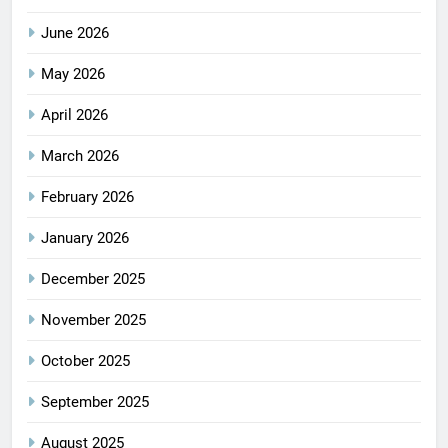
June 2026
May 2026
April 2026
March 2026
February 2026
January 2026
December 2025
November 2025
October 2025
September 2025
August 2025