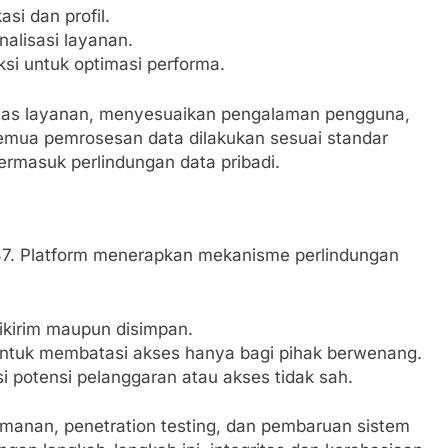
si dan profil.
nalisasi layanan.
ksi untuk optimasi performa.
litas layanan, menyesuaikan pengalaman pengguna,
mua pemrosesan data dilakukan sesuai standar
ermasuk perlindungan data pribadi.
7. Platform menerapkan mekanisme perlindungan
ikirim maupun disimpan.
ntuk membatasi akses hanya bagi pihak berwenang.
 potensi pelanggaran atau akses tidak sah.
eamanan, penetration testing, dan pembaruan sistem