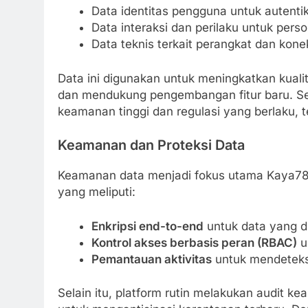
Data identitas pengguna untuk autentika
Data interaksi dan perilaku untuk perso
Data teknis terkait perangkat dan kone
Data ini digunakan untuk meningkatkan kua
dan mendukung pengembangan fitur baru. Se
keamanan tinggi dan regulasi yang berlaku, t
Keamanan dan Proteksi Data
Keamanan data menjadi fokus utama Kaya78
yang meliputi:
Enkripsi end-to-end
untuk data yang d
Kontrol akses berbasis peran (RBAC)
u
Pemantauan aktivitas
untuk mendeteksi
Selain itu, platform rutin melakukan audit k