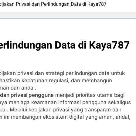
bijakan Privasi dan Perlindungan Data di Kaya787
Perlindungan Data di Kaya787
akan privasi dan strategi perlindungan data untuk
astikan kepatuhan regulasi, dan membangun
man dan andal.
 dan privasi pengguna
menjadi prioritas utama bagi
nya menjaga keamanan informasi pengguna sekaligus
al. Melalui kebijakan privasi yang transparan dan
rm ini membangun ekosistem digital yang aman, andal,