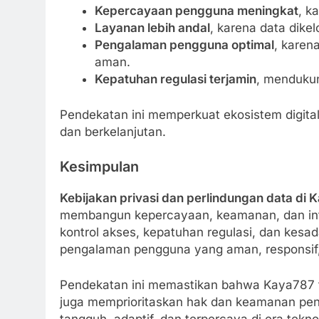
Kepercayaan pengguna meningkat
, k
Layanan lebih andal
, karena data dike
Pengalaman pengguna optimal
, karen
aman.
Kepatuhan regulasi terjamin
, mendukun
Pendekatan ini memperkuat ekosistem digita
dan berkelanjutan.
Kesimpulan
Kebijakan privasi dan perlindungan data di 
membangun kepercayaan, keamanan, dan integ
kontrol akses, kepatuhan regulasi, dan ke
pengalaman pengguna yang aman, responsif, 
Pendekatan ini memastikan bahwa Kaya787 ti
juga memprioritaskan hak dan keamanan pen
tangguh, adaptif, dan terpercaya di era tekn