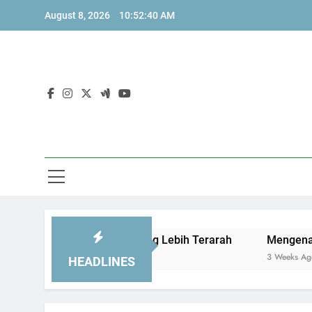
Skip
August 8, 2026
10:52:41 AM
to
content
Bud
Dapatkan 
 dengan Akses yang Lebih Terarah
Mengenal Tampilan 
3 Weeks Ago
HEADLINES