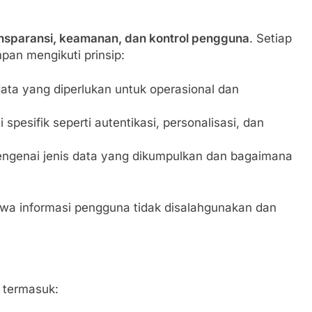
nsparansi, keamanan, dan kontrol pengguna
. Setiap
pan mengikuti prinsip:
ta yang diperlukan untuk operasional dan
 spesifik seperti autentikasi, personalisasi, dan
engenai jenis data yang dikumpulkan dan bagaimana
wa informasi pengguna tidak disalahgunakan dan
 termasuk: