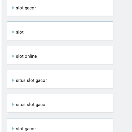
slot gacor
slot
slot online
situs slot gacor
situs slot gacor
slot gacor