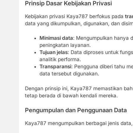
Prinsip Dasar Kebijakan Privasi
Kebijakan privasi Kaya787 berfokus pada
tra
data yang dikumpulkan, digunakan, dan disim
Minimasi data
: Mengumpulkan hanya da
peningkatan layanan.
Tujuan jelas
: Data diproses untuk fungsi
analitik performa.
Transparansi
: Pengguna diberi tahu m
data tersebut digunakan.
Dengan prinsip ini, Kaya787 memastikan bah
tetap berada di bawah kendali mereka.
Pengumpulan dan Penggunaan Data
Kaya787 mengumpulkan berbagai jenis data,