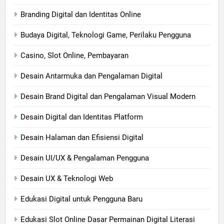
Branding Digital dan Identitas Online
Budaya Digital, Teknologi Game, Perilaku Pengguna
Casino, Slot Online, Pembayaran
Desain Antarmuka dan Pengalaman Digital
Desain Brand Digital dan Pengalaman Visual Modern
Desain Digital dan Identitas Platform
Desain Halaman dan Efisiensi Digital
Desain UI/UX & Pengalaman Pengguna
Desain UX & Teknologi Web
Edukasi Digital untuk Pengguna Baru
Edukasi Slot Online Dasar Permainan Digital Literasi