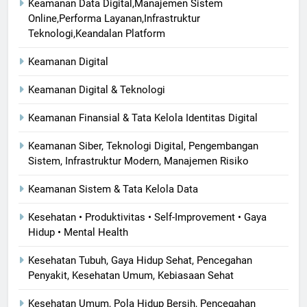
Keamanan Data Digital,Manajemen Sistem
Online,Performa Layanan,Infrastruktur
Teknologi,Keandalan Platform
Keamanan Digital
Keamanan Digital & Teknologi
Keamanan Finansial & Tata Kelola Identitas Digital
Keamanan Siber, Teknologi Digital, Pengembangan
Sistem, Infrastruktur Modern, Manajemen Risiko
Keamanan Sistem & Tata Kelola Data
Kesehatan • Produktivitas • Self-Improvement • Gaya
Hidup • Mental Health
Kesehatan Tubuh, Gaya Hidup Sehat, Pencegahan
Penyakit, Kesehatan Umum, Kebiasaan Sehat
Kesehatan Umum, Pola Hidup Bersih, Pencegahan