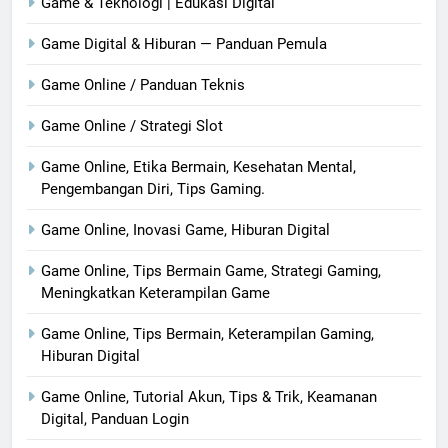
Game & Teknologi | Edukasi Digital
Game Digital & Hiburan — Panduan Pemula
Game Online / Panduan Teknis
Game Online / Strategi Slot
Game Online, Etika Bermain, Kesehatan Mental,
Pengembangan Diri, Tips Gaming.
Game Online, Inovasi Game, Hiburan Digital
Game Online, Tips Bermain Game, Strategi Gaming,
Meningkatkan Keterampilan Game
Game Online, Tips Bermain, Keterampilan Gaming,
Hiburan Digital
Game Online, Tutorial Akun, Tips & Trik, Keamanan
Digital, Panduan Login