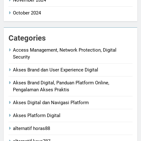
November 2024
October 2024
Categories
Access Management, Network Protection, Digital
Security
Akses Brand dan User Experience Digital
Akses Brand Digital, Panduan Platform Online,
Pengalaman Akses Praktis
Akses Digital dan Navigasi Platform
Akses Platform Digital
alternatif horas88