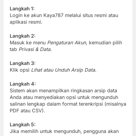
Langkah 1:
Login ke akun Kaya787 melalui situs resmi atau
aplikasi resmi.
Langkah 2:
Masuk ke menu
Pengaturan Akun
, kemudian pilih
tab
Privasi & Data
.
Langkah 3:
Klik opsi
Lihat atau Unduh Arsip Data
.
Langkah 4:
Sistem akan menampilkan ringkasan arsip data
Anda atau menyediakan opsi untuk mengunduh
salinan lengkap dalam format terenkripsi (misalnya
PDF atau CSV).
Langkah 5:
Jika memilih untuk mengunduh, pengguna akan