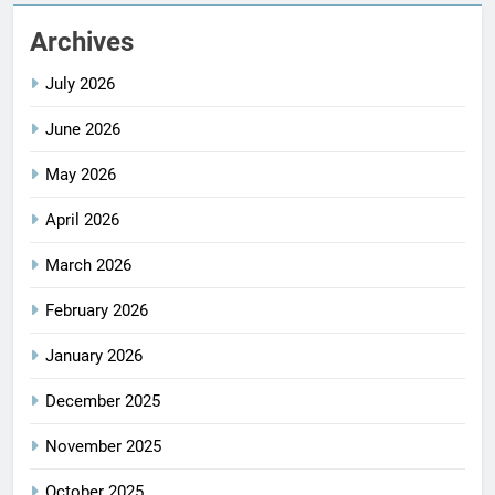
Archives
July 2026
June 2026
May 2026
April 2026
March 2026
February 2026
January 2026
December 2025
November 2025
October 2025