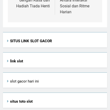
dengan Rasa dan
Antara Interaksi
Hadiah Tiada Henti
Sosial dan Ritme
Harian
SITUS LINK SLOT GACOR
link slot
slot gacor hari ini
situs toto slot