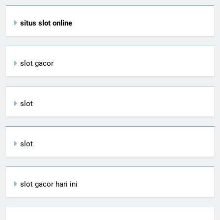
situs slot online
slot gacor
slot
slot
slot gacor hari ini