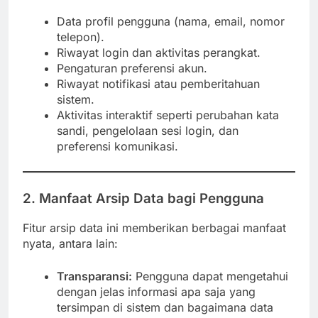
Data profil pengguna (nama, email, nomor
telepon).
Riwayat login dan aktivitas perangkat.
Pengaturan preferensi akun.
Riwayat notifikasi atau pemberitahuan
sistem.
Aktivitas interaktif seperti perubahan kata
sandi, pengelolaan sesi login, dan
preferensi komunikasi.
2.
Manfaat Arsip Data bagi Pengguna
Fitur arsip data ini memberikan berbagai manfaat
nyata, antara lain:
Transparansi:
Pengguna dapat mengetahui
dengan jelas informasi apa saja yang
tersimpan di sistem dan bagaimana data