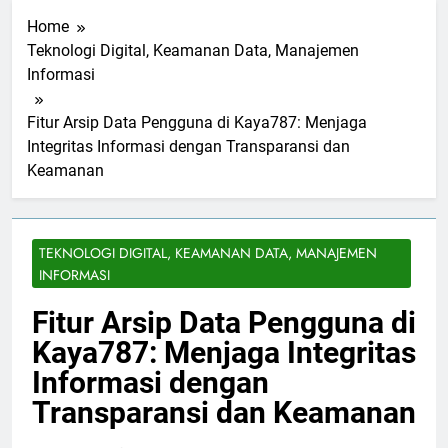
Home
Teknologi Digital, Keamanan Data, Manajemen
Informasi
Fitur Arsip Data Pengguna di Kaya787: Menjaga
Integritas Informasi dengan Transparansi dan
Keamanan
TEKNOLOGI DIGITAL, KEAMANAN DATA, MANAJEMEN
INFORMASI
Fitur Arsip Data Pengguna di
Kaya787: Menjaga Integritas
Informasi dengan
Transparansi dan Keamanan