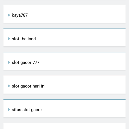
kaya787
slot thailand
slot gacor 777
slot gacor hari ini
situs slot gacor