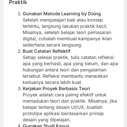
Praktik
Gunakan Metode Learning by Doing
Setelah mempelajari bab atau konsep
tertentu, langsung lakukan praktik kecil.
Misalnya, setelah belajar teori pemasaran
digital, cobalah membuat kampanye iklan
sederhana secara langsung.
Buat Catatan Reflektif
Setiap selesai praktik, tulis catatan refleksi:
apa yang berhasil, apa yang belum, dan apa
hubungan antara teori dan pengalaman
tersebut. Refleksi membantu menautkan
keduanya secara lebih kuat.
Kerjakan Proyek Berbasis Teori
Proyek adalah cara paling efektif untuk
memadukan teori dan praktik. Misalnya, jika
belajar tentang desain UI/UX, buatlah
prototipe aplikasi berdasarkan prinsip
desain yang dipelajari.
Gunakan Studi Kasus