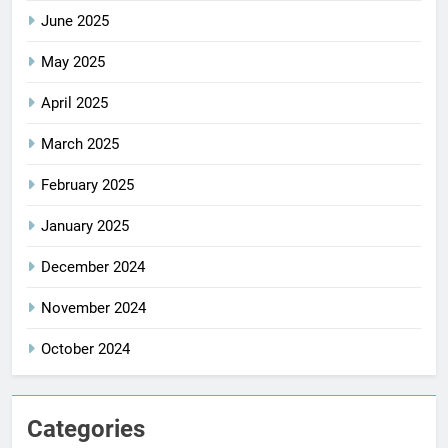
June 2025
May 2025
April 2025
March 2025
February 2025
January 2025
December 2024
November 2024
October 2024
Categories