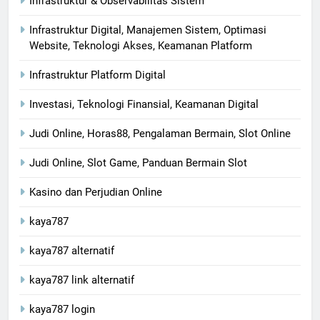
Infrastruktur & Observabilitas Sistem
Infrastruktur Digital, Manajemen Sistem, Optimasi
Website, Teknologi Akses, Keamanan Platform
Infrastruktur Platform Digital
Investasi, Teknologi Finansial, Keamanan Digital
Judi Online, Horas88, Pengalaman Bermain, Slot Online
Judi Online, Slot Game, Panduan Bermain Slot
Kasino dan Perjudian Online
kaya787
kaya787 alternatif
kaya787 link alternatif
kaya787 login