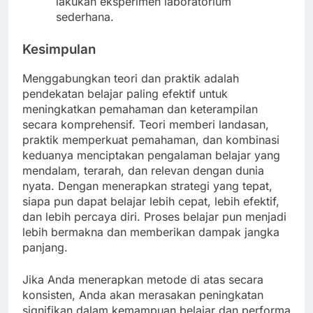
lakukan eksperimen laboratorium
sederhana.
Kesimpulan
Menggabungkan teori dan praktik adalah
pendekatan belajar paling efektif untuk
meningkatkan pemahaman dan keterampilan
secara komprehensif. Teori memberi landasan,
praktik memperkuat pemahaman, dan kombinasi
keduanya menciptakan pengalaman belajar yang
mendalam, terarah, dan relevan dengan dunia
nyata. Dengan menerapkan strategi yang tepat,
siapa pun dapat belajar lebih cepat, lebih efektif,
dan lebih percaya diri. Proses belajar pun menjadi
lebih bermakna dan memberikan dampak jangka
panjang.
Jika Anda menerapkan metode di atas secara
konsisten, Anda akan merasakan peningkatan
signifikan dalam kemampuan belajar dan performa