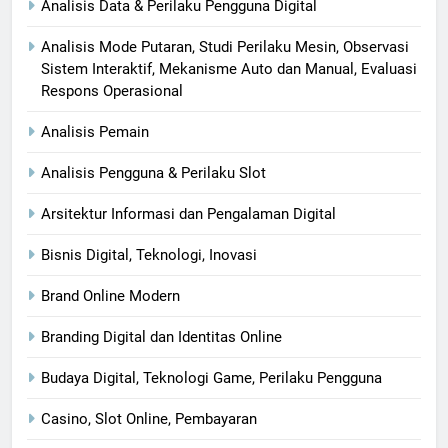
Analisis Data & Perilaku Pengguna Digital
Analisis Mode Putaran, Studi Perilaku Mesin, Observasi
Sistem Interaktif, Mekanisme Auto dan Manual, Evaluasi
Respons Operasional
Analisis Pemain
Analisis Pengguna & Perilaku Slot
Arsitektur Informasi dan Pengalaman Digital
Bisnis Digital, Teknologi, Inovasi​
Brand Online Modern
Branding Digital dan Identitas Online
Budaya Digital, Teknologi Game, Perilaku Pengguna
Casino, Slot Online, Pembayaran