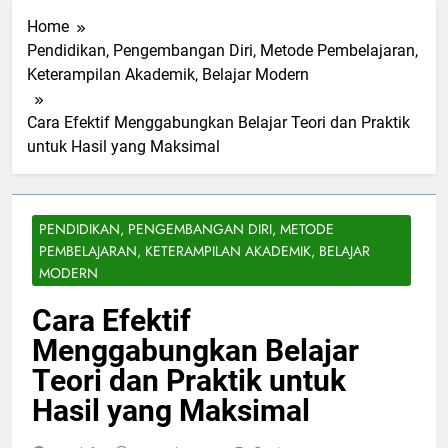
Home
Pendidikan, Pengembangan Diri, Metode Pembelajaran,
Keterampilan Akademik, Belajar Modern
Cara Efektif Menggabungkan Belajar Teori dan Praktik
untuk Hasil yang Maksimal
PENDIDIKAN, PENGEMBANGAN DIRI, METODE
PEMBELAJARAN, KETERAMPILAN AKADEMIK, BELAJAR
MODERN
Cara Efektif
Menggabungkan Belajar
Teori dan Praktik untuk
Hasil yang Maksimal