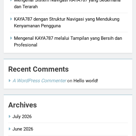
dan Terarah
KAYA787 dengan Struktur Navigasi yang Mendukung
Kenyamanan Pengguna
Mengenal KAYA787 melalui Tampilan yang Bersih dan
Profesional
Recent Comments
A WordPress Commenter
on
Hello world!
Archives
July 2026
June 2026