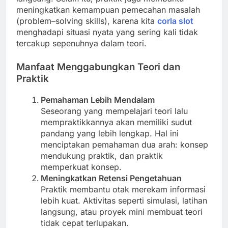
meningkatkan kemampuan pemecahan masalah
(problem–solving skills), karena kita
corla slot
menghadapi situasi nyata yang sering kali tidak
tercakup sepenuhnya dalam teori.
Manfaat Menggabungkan Teori dan
Praktik
Pemahaman Lebih Mendalam
Seseorang yang mempelajari teori lalu
mempraktikkannya akan memiliki sudut
pandang yang lebih lengkap. Hal ini
menciptakan pemahaman dua arah: konsep
mendukung praktik, dan praktik
memperkuat konsep.
Meningkatkan Retensi Pengetahuan
Praktik membantu otak merekam informasi
lebih kuat. Aktivitas seperti simulasi, latihan
langsung, atau proyek mini membuat teori
tidak cepat terlupakan.