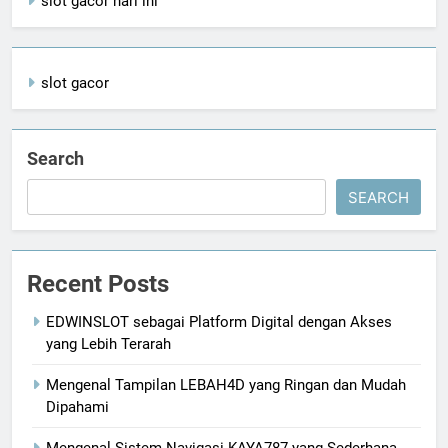
slot gacor hari ini
slot gacor
Search
SEARCH
Recent Posts
EDWINSLOT sebagai Platform Digital dengan Akses
yang Lebih Terarah
Mengenal Tampilan LEBAH4D yang Ringan dan Mudah
Dipahami
Mengenal Sistem Navigasi KAYA787 yang Sederhana