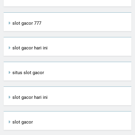
slot gacor 777
slot gacor hari ini
situs slot gacor
slot gacor hari ini
slot gacor