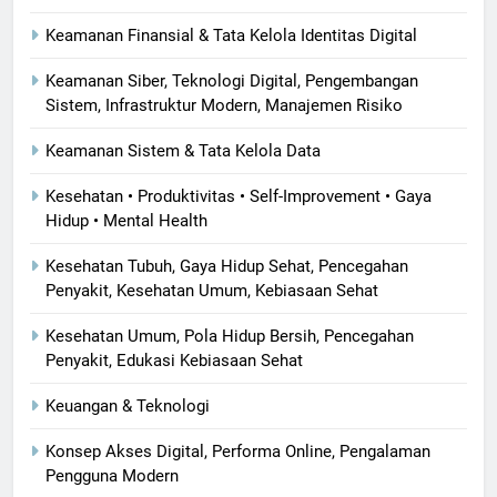
Keamanan Finansial & Tata Kelola Identitas Digital
Keamanan Siber, Teknologi Digital, Pengembangan
Sistem, Infrastruktur Modern, Manajemen Risiko
Keamanan Sistem & Tata Kelola Data
Kesehatan • Produktivitas • Self-Improvement • Gaya
Hidup • Mental Health
Kesehatan Tubuh, Gaya Hidup Sehat, Pencegahan
Penyakit, Kesehatan Umum, Kebiasaan Sehat
Kesehatan Umum, Pola Hidup Bersih, Pencegahan
Penyakit, Edukasi Kebiasaan Sehat
Keuangan & Teknologi
Konsep Akses Digital, Performa Online, Pengalaman
Pengguna Modern