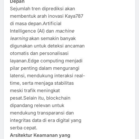
Depan
Sejumlah tren diprediksi akan
membentuk arah inovasi Kaya787
di masa depan.Artificial
Intelligence (AI) dan
machine
learning
akan semakin banyak
digunakan untuk deteksi ancaman
otomatis dan personalisasi
layanan.Edge computing menjadi
pilar penting dalam mengurangi
latensi, mendukung interaksi real-
time, serta menjaga stabilitas
meski trafik meningkat
pesat.Selain itu, blockchain
dipandang relevan untuk
mendukung transparansi dan
integritas data di era digital yang
serba cepat.
Arsitektur Keamanan yang