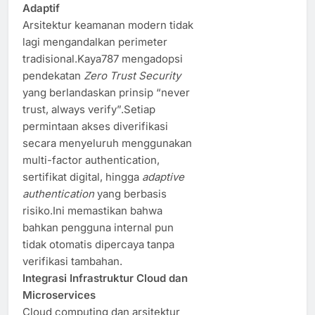
Adaptif
Arsitektur keamanan modern tidak
lagi mengandalkan perimeter
tradisional.Kaya787 mengadopsi
pendekatan
Zero Trust Security
yang berlandaskan prinsip “never
trust, always verify”.Setiap
permintaan akses diverifikasi
secara menyeluruh menggunakan
multi-factor authentication,
sertifikat digital, hingga
adaptive
authentication
yang berbasis
risiko.Ini memastikan bahwa
bahkan pengguna internal pun
tidak otomatis dipercaya tanpa
verifikasi tambahan.
Integrasi Infrastruktur Cloud dan
Microservices
Cloud computing dan arsitektur