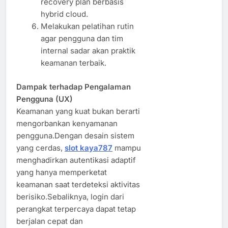
recovery plan berbasis
hybrid cloud.
Melakukan pelatihan rutin
agar pengguna dan tim
internal sadar akan praktik
keamanan terbaik.
Dampak terhadap Pengalaman
Pengguna (UX)
Keamanan yang kuat bukan berarti
mengorbankan kenyamanan
pengguna.Dengan desain sistem
yang cerdas,
slot kaya787
mampu
menghadirkan autentikasi adaptif
yang hanya memperketat
keamanan saat terdeteksi aktivitas
berisiko.Sebaliknya, login dari
perangkat terpercaya dapat tetap
berjalan cepat dan