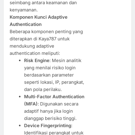
seimbang antara keamanan dan
kenyamanan.
Komponen Kunci Adaptive
Authentication
Beberapa komponen penting yang
diterapkan di Kaya787 untuk
mendukung adaptive
authentication meliputi:
Risk Engine
: Mesin analitik
yang menilai risiko login
berdasarkan parameter
seperti lokasi, IP, perangkat,
dan pola perilaku.
Multi-Factor Authentication
(MFA)
: Digunakan secara
adaptif hanya jika login
dianggap berisiko tinggi.
Device Fingerprinting
:
Identifikasi perangkat untuk