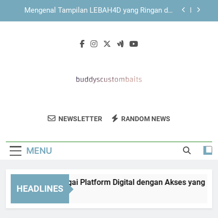
Skip
Mengenal Sistem Navigasi KAYA787 yang
to
Sederhana dan Terarah
content
KAYA787 dengan Struktur Navigasi yang
Mendukung Kenyamanan Pengguna
EDWINSLOT sebagai Platform Digital dengan
Akses yang Lebih Terarah
Mengenal Tampilan LEBAH4D yang Ringan dan
Mudah Dipahami
Mengenal Sistem Navigasi KAYA787 yang
Sederhana dan Terarah
Buddy's Custom
Dapatkan Umpan Ikan Dan Aksesori
KAYA787 dengan Struktur Navigasi yang
NEWSLETTER
RANDOM NEWS
Baits
Mendukung Kenyamanan Pengguna
Memancing Terbaik Di Buddy’s Custom
Baits. Untuk Hasil Memancing Yang
MENU
Maksimal.
WINSLOT sebagai Platform Digital dengan Akses yang Lebih 
HEADLINES
Weeks Ago