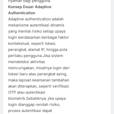
nyaman bagi pengguna.
Konsep Dasar Adaptive
Authentication
Adaptive authentication adalah
mekanisme autentikasi dinamis
yang menilai risiko setiap upaya
login berdasarkan berbagai faktor
kontekstual, seperti lokasi,
perangkat, alamat IP, hingga pola
perilaku pengguna.Jika sistem
mendeteksi aktivitas
mencurigakan, misalnya login dari
lokasi baru atau perangkat asing,
maka lapisan keamanan tambahan
akan diterapkan, seperti verifikasi
OTP atau autentikasi
biometrik.Sebaliknya, jika upaya
login dianggap rendah risiko,
proses autentikasi dapat