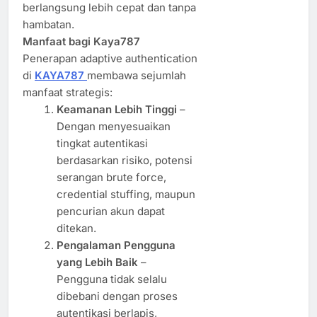
berlangsung lebih cepat dan tanpa
hambatan.
Manfaat bagi Kaya787
Penerapan adaptive authentication
di
KAYA787
membawa sejumlah
manfaat strategis:
Keamanan Lebih Tinggi
–
Dengan menyesuaikan
tingkat autentikasi
berdasarkan risiko, potensi
serangan brute force,
credential stuffing, maupun
pencurian akun dapat
ditekan.
Pengalaman Pengguna
yang Lebih Baik
–
Pengguna tidak selalu
dibebani dengan proses
autentikasi berlapis,