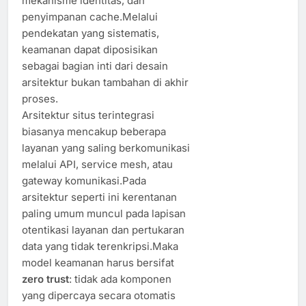
mekanisme identitas, dan
penyimpanan cache.Melalui
pendekatan yang sistematis,
keamanan dapat diposisikan
sebagai bagian inti dari desain
arsitektur bukan tambahan di akhir
proses.
Arsitektur situs terintegrasi
biasanya mencakup beberapa
layanan yang saling berkomunikasi
melalui API, service mesh, atau
gateway komunikasi.Pada
arsitektur seperti ini kerentanan
paling umum muncul pada lapisan
otentikasi layanan dan pertukaran
data yang tidak terenkripsi.Maka
model keamanan harus bersifat
zero trust
: tidak ada komponen
yang dipercaya secara otomatis