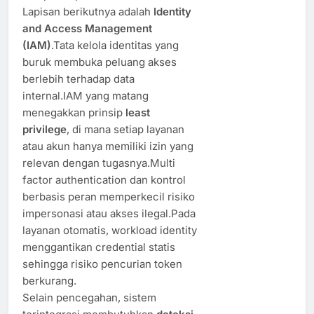
Lapisan berikutnya adalah
Identity
and Access Management
(IAM)
.Tata kelola identitas yang
buruk membuka peluang akses
berlebih terhadap data
internal.IAM yang matang
menegakkan prinsip
least
privilege
, di mana setiap layanan
atau akun hanya memiliki izin yang
relevan dengan tugasnya.Multi
factor authentication dan kontrol
berbasis peran memperkecil risiko
impersonasi atau akses ilegal.Pada
layanan otomatis, workload identity
menggantikan credential statis
sehingga risiko pencurian token
berkurang.
Selain pencegahan, sistem