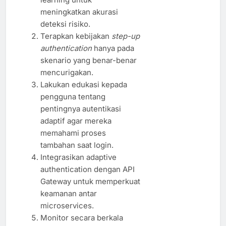
meningkatkan akurasi
deteksi risiko.
Terapkan kebijakan
step-up
authentication
hanya pada
skenario yang benar-benar
mencurigakan.
Lakukan edukasi kepada
pengguna tentang
pentingnya autentikasi
adaptif agar mereka
memahami proses
tambahan saat login.
Integrasikan adaptive
authentication dengan API
Gateway untuk memperkuat
keamanan antar
microservices.
Monitor secara berkala