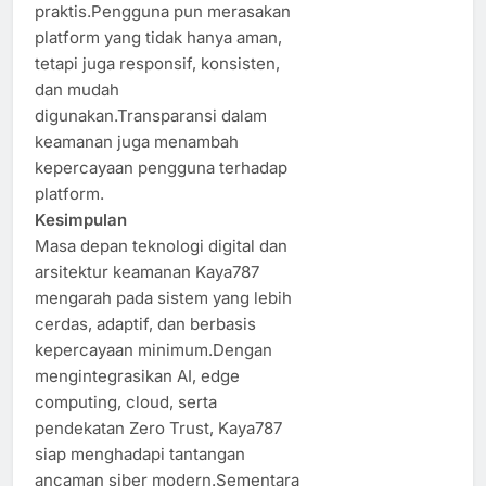
praktis.Pengguna pun merasakan
platform yang tidak hanya aman,
tetapi juga responsif, konsisten,
dan mudah
digunakan.Transparansi dalam
keamanan juga menambah
kepercayaan pengguna terhadap
platform.
Kesimpulan
Masa depan teknologi digital dan
arsitektur keamanan Kaya787
mengarah pada sistem yang lebih
cerdas, adaptif, dan berbasis
kepercayaan minimum.Dengan
mengintegrasikan AI, edge
computing, cloud, serta
pendekatan Zero Trust, Kaya787
siap menghadapi tantangan
ancaman siber modern.Sementara