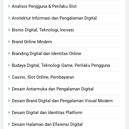
Analisis Pengguna & Perilaku Slot
Arsitektur Informasi dan Pengalaman Digital
Bisnis Digital, Teknologi, Inovasi​
Brand Online Modern
Branding Digital dan Identitas Online
Budaya Digital, Teknologi Game, Perilaku Pengguna
Casino, Slot Online, Pembayaran
Desain Antarmuka dan Pengalaman Digital
Desain Brand Digital dan Pengalaman Visual Modern
Desain Digital dan Identitas Platform
Desain Halaman dan Efisiensi Digital