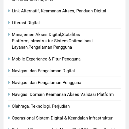
Link Alternatif, Keamanan Akses, Panduan Digital
Literasi Digital
Manajemen Akses Digital,Stabilitas
Platform,Infrastruktur Sistem,Optimalisasi
Layanan,Pengalaman Pengguna
Mobile Experience & Fitur Pengguna
Navigasi dan Pengalaman Digital
Navigasi dan Pengalaman Pengguna
Navigasi Domain Keamanan Akses Validasi Platform
Olahraga, Teknologi, Perjudian
Operasional Sistem Digital & Keandalan Infrastruktur