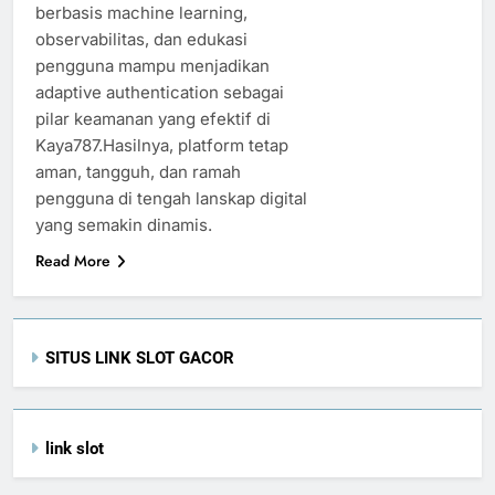
berbasis machine learning,
observabilitas, dan edukasi
pengguna mampu menjadikan
adaptive authentication sebagai
pilar keamanan yang efektif di
Kaya787.Hasilnya, platform tetap
aman, tangguh, dan ramah
pengguna di tengah lanskap digital
yang semakin dinamis.
Read More
SITUS LINK SLOT GACOR
link slot