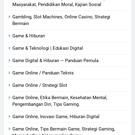
Masyarakat, Pendidikan Moral, Kajian Sosial
Gambling, Slot Machines, Online Casino, Strategi
Bermain
Game & Hiburan
Game & Teknologi | Edukasi Digital
Game Digital & Hiburan — Panduan Pemula
Game Online / Panduan Teknis
Game Online / Strategi Slot
Game Online, Etika Bermain, Kesehatan Mental,
Pengembangan Diri, Tips Gaming.
Game Online, Inovasi Game, Hiburan Digital
Game Online, Tips Bermain Game, Strategi Gaming,