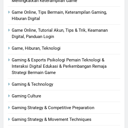
Meningkatkan Keterampilan Game
Game Online, Tips Bermain, Keterampilan Gaming,
Hiburan Digital
Game Online, Tutorial Akun, Tips & Trik, Keamanan
Digital, Panduan Login
Game, Hiburan, Teknologi
Gaming & Esports Psikologi Pemain Teknologi &
Interaksi Digital Edukasi & Perkembangan Remaja
Strategi Bermain Game
Gaming & Technology
Gaming Culture
Gaming Strategy & Competitive Preparation
Gaming Strategy & Movement Techniques