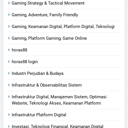
Gaming Strategy & Tactical Movement
Gaming, Adventure, Family Friendly
Gaming, Keamanan Digital, Platform Digital, Teknologi
Gaming, Platform Gaming, Game Online
horas88
horas88 login
Industri Perjudian & Budaya
Infrastruktur & Observabilitas Sistem
Infrastruktur Digital, Manajemen Sistem, Optimasi
Website, Teknologi Akses, Keamanan Platform
Infrastruktur Platform Digital
Investasi, Teknologi Finansial, Keamanan Digital