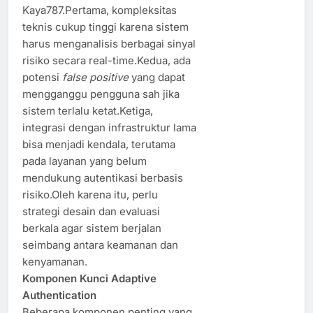
Kaya787.Pertama, kompleksitas
teknis cukup tinggi karena sistem
harus menganalisis berbagai sinyal
risiko secara real-time.Kedua, ada
potensi
false positive
yang dapat
mengganggu pengguna sah jika
sistem terlalu ketat.Ketiga,
integrasi dengan infrastruktur lama
bisa menjadi kendala, terutama
pada layanan yang belum
mendukung autentikasi berbasis
risiko.Oleh karena itu, perlu
strategi desain dan evaluasi
berkala agar sistem berjalan
seimbang antara keamanan dan
kenyamanan.
Komponen Kunci Adaptive
Authentication
Beberapa komponen penting yang