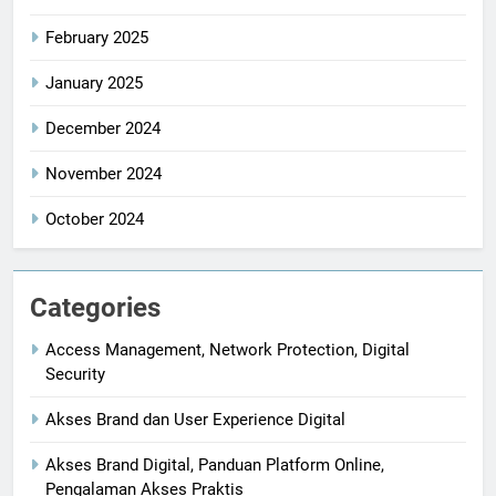
February 2025
January 2025
December 2024
November 2024
October 2024
Categories
Access Management, Network Protection, Digital
Security
Akses Brand dan User Experience Digital
Akses Brand Digital, Panduan Platform Online,
Pengalaman Akses Praktis