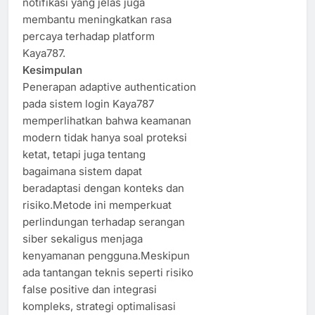
notifikasi yang jelas juga
membantu meningkatkan rasa
percaya terhadap platform
Kaya787.
Kesimpulan
Penerapan adaptive authentication
pada sistem login Kaya787
memperlihatkan bahwa keamanan
modern tidak hanya soal proteksi
ketat, tetapi juga tentang
bagaimana sistem dapat
beradaptasi dengan konteks dan
risiko.Metode ini memperkuat
perlindungan terhadap serangan
siber sekaligus menjaga
kenyamanan pengguna.Meskipun
ada tantangan teknis seperti risiko
false positive dan integrasi
kompleks, strategi optimalisasi