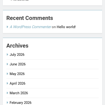
Recent Comments
A WordPress Commenter
on
Hello world!
Archives
July 2026
June 2026
May 2026
April 2026
March 2026
February 2026