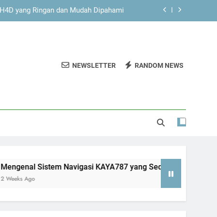
H4D yang Ringan dan Mudah Dipahami
 KAYA787 yang Sederhana dan Terarah
yang Mendukung Kenyamanan Pengguna
NEWSLETTER
RANDOM NEWS
ital dengan Akses yang Lebih Terarah
H4D yang Ringan dan Mudah Dipahami
m Baits. Untuk Hasil Memancing Yang Maksimal.
 KAYA787 yang Sederhana dan Terarah
yang Mendukung Kenyamanan Pengguna
stem Navigasi KAYA787 yang Sederhana dan Terarah
K
3