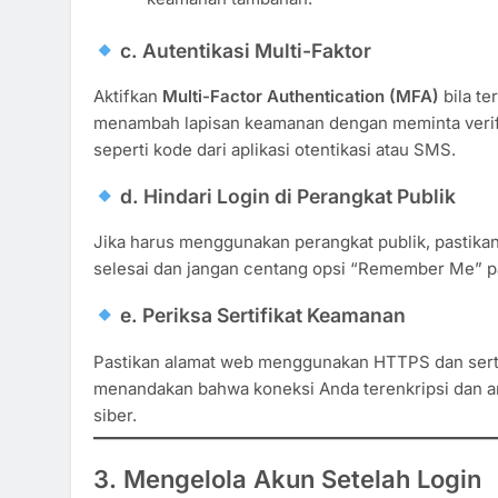
c. Autentikasi Multi-Faktor
Aktifkan
Multi-Factor Authentication (MFA)
bila te
menambah lapisan keamanan dengan meminta verif
seperti kode dari aplikasi otentikasi atau SMS.
d. Hindari Login di Perangkat Publik
Jika harus menggunakan perangkat publik, pastikan
selesai dan jangan centang opsi “Remember Me” p
e. Periksa Sertifikat Keamanan
Pastikan alamat web menggunakan HTTPS dan sertifi
menandakan bahwa koneksi Anda terenkripsi dan a
siber.
3. Mengelola Akun Setelah Login