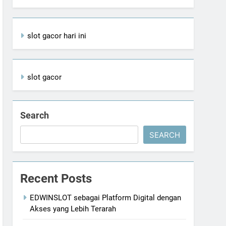
slot gacor hari ini
slot gacor
Search
SEARCH
Recent Posts
EDWINSLOT sebagai Platform Digital dengan
Akses yang Lebih Terarah