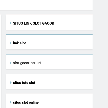
SITUS LINK SLOT GACOR
link slot
slot gacor hari ini
situs toto slot
situs slot online