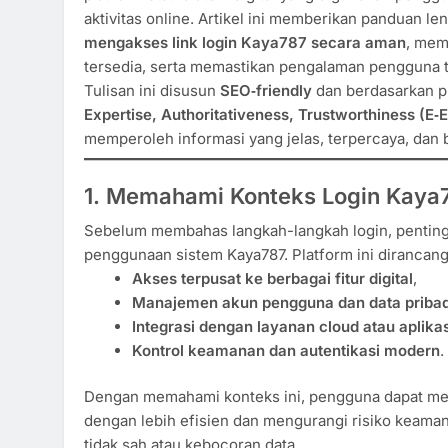
aktivitas online. Artikel ini memberikan panduan le
mengakses link login Kaya787 secara aman
, mem
tersedia, serta memastikan pengalaman pengguna t
Tulisan ini disusun
SEO‑friendly
dan berdasarkan p
Expertise, Authoritativeness, Trustworthiness (E‑
memperoleh informasi yang jelas, terpercaya, dan 
1. Memahami Konteks Login Kaya
Sebelum membahas langkah-langkah login, penti
penggunaan sistem Kaya787. Platform ini diranca
Akses terpusat ke berbagai fitur digital
,
Manajemen akun pengguna dan data pribad
Integrasi dengan layanan cloud atau aplikas
Kontrol keamanan dan autentikasi modern
.
Dengan memahami konteks ini, pengguna dapat me
dengan lebih efisien dan mengurangi risiko keaman
tidak sah atau kebocoran data.