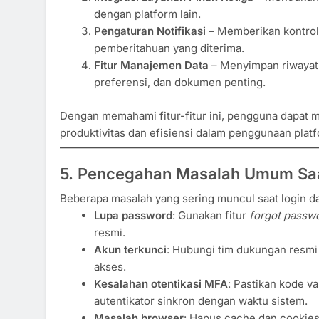
dengan platform lain.
Pengaturan Notifikasi
– Memberikan kontrol
pemberitahuan yang diterima.
Fitur Manajemen Data
– Menyimpan riwayat 
preferensi, dan dokumen penting.
Dengan memahami fitur-fitur ini, pengguna dapat 
produktivitas dan efisiensi dalam penggunaan platf
5. Pencegahan Masalah Umum Saa
Beberapa masalah yang sering muncul saat login d
Lupa password
: Gunakan fitur
forgot passw
resmi.
Akun terkunci
: Hubungi tim dukungan resm
akses.
Kesalahan otentikasi MFA
: Pastikan kode va
autentikator sinkron dengan waktu sistem.
Masalah browser
: Hapus cache dan cookies