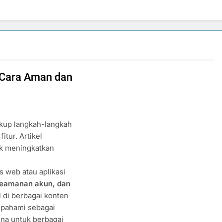
 Cara Aman dan
kup langkah-langkah
itur. Artikel
k meningkatkan
is web atau aplikasi
 keamanan akun, dan
l di berbagai konten
dipahami sebagai
una untuk berbagai